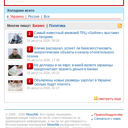
Холоднее всего
в
Украина
|
Россия
|
Все
Многие пишут
Бизнес
|
Политика
Самый известный киевский ТРЦ «Gulliver» выставят
2
на продажу
03 августа 2026, 09:26
Кличко рассказал, успеет ли Киев восстановить
2
энергетические объекты к началу отопительного
сезона
05 августа 2026, 17:38
Не доллары и не евро: в какой валюте украинцы
2
предпочитают хранить деньги в банках
03 августа 2026, 00:23
Объявлены новые размеры зарплат в Украине:
2
сколько будут платить
05 августа 2026, 01:27
смотреть еще
© 2009 - 2026
NewsMe
. Все права защищены.
Правообладателям
Администрация сайта не несёт ответственности за
Связаться с нами
размещённую информацию, а так же ее достоверность.
Использование материалов
NewsMe
разрешается только
при условии ссылки (для интернет-изданий - гиперссылки)