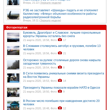
Вчера, 21:22 (
Зеркало недели
)
РЭБ не заставляет «Шахеды» падать и не отклоняет
баллистику: «Флеш» объяснил особенности работы
радиоэлектронной борьбы
Вчера, 18:11 (
Зеркало недели
)
Фоторепортаж
Буковель, Драгобрат и Славское: лучшие горнолыжные
курорты Украины остались без снега
21 марта 2020, 18:58, Фото
17
В Словакии столкнулись автобус и грузовик, погибли 13
человек
21 марта 2020, 18:56, Фото
21
Осторожно за рулем: столичные дороги снова накрыла
загадочная туманность
21 марта 2020, 18:54, Фото
8
В Сети появились уникальные снимки визита президента
на Восток Украины
21 марта 2020, 18:53, Фото
14
Президенту Украины показали корабли НАТО в Одессе
21 марта 2020, 18:50, Фото
9
В России число погибших при наводнении достигло 20
человек
21 марта 2020, 18:48, Фото
12