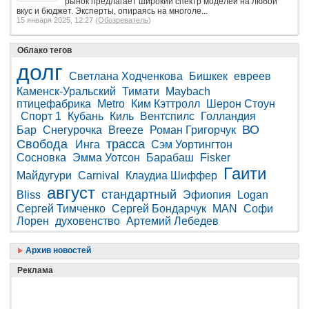
рынок предлагает широкий спектр моделей на любой
вкус и бюджет. Эксперты, опираясь на многоле...
15 января 2025, 12:27 (
Обозреватель
)
Облако тегов
долг
Светлана Ходченкова
Бишкек
евреев
Каменск-Уральский
Тимати
Maybach
птицефабрика
Metro
Ким Кэттролл
Шерон Стоун
Спорт 1
Кубань
Киль
Вентспилс
Голландия
ВО
Бар
Снегурочка
Breeze
Роман Григорчук
Свобода
трасса
Инга
Сэм Уортингтон
Сосновка
Эмма Уотсон
Барабаш
Fisker
Гаити
Майдугури
Carnival
Клаудиа Шиффер
август
стандартный
Bliss
Эфиопия
Logan
Сергей Тимченко
Сергей Бондарчук
MAN
Софи
Лорен
духовенство
Артемий Лебедев
Архив новостей
Реклама