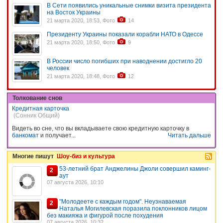
В Сети появились уникальные снимки визита президента
на Восток Украины
21 марта 2020, 18:53, Фото
14
Президенту Украины показали корабли НАТО в Одессе
21 марта 2020, 18:50, Фото
9
В России число погибших при наводнении достигло 20
человек
21 марта 2020, 18:48, Фото
12
Толкование снов
Кредитная карточка
(Сонник Общий)
Видеть во сне, что вы вкладываете свою кредитную карточку в
банкомат
и получает...
Читать дальше
Многие пишут
Шоу-биз и культура
53-летний брат Анджелины Джоли совершил каминг-
2
аут
07 августа 2026, 10:10
"Молодеете с каждым годом". Неузнаваемая
2
Наталья Могилевская поразила поклонников лицом
без макияжа и фигурой после похудения
07 августа 2026, 10:32