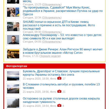
месяц
Сегодня, 13:23 (
Обозреватель
)
"Ты проигрываешь. Сдавайся!" Муж Милы Кунис,
родившейся в Украине, раскритиковал Путина за удар по
Одессе
Сегодня, 10:34 (
Обозреватель
)
SHUMEI попал в серьезное ДТП в Киеве: певец
рассказал о причине и есть ли пострадавшие. Фото
последствий
Сегодня, 09:30 (
Обозреватель
)
Александру Пономареву – 53: что известно о трех детях
секс-символа 90-х и как они выглядят
Сегодня, 04:05 (
Обозреватель
)
Забудьте о Джеке Ричере: Алан Ритчсон 90 минут молчит
в новом брутальном экшене «Мотор Сити»
Вчера, 17:21 (
Зеркало недели
)
Фоторепортаж
Буковель, Драгобрат и Славское: лучшие горнолыжные
курорты Украины остались без снега
21 марта 2020, 18:58, Фото
17
В Словакии столкнулись автобус и грузовик, погибли 13
человек
21 марта 2020, 18:56, Фото
21
Осторожно за рулем: столичные дороги снова накрыла
загадочная туманность
21 марта 2020, 18:54, Фото
8