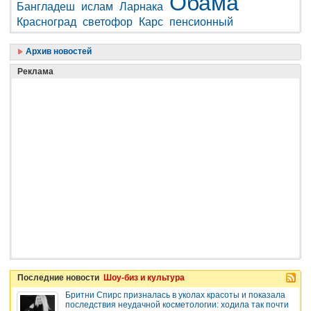
Обама
Бангладеш
ислам
Ларнака
Красноград
светофор
Карс
пенсионный
Архив новостей
Реклама
Последние новости
Шоу-биз и культура
Бритни Спирс призналась в уколах красоты и показала
последствия неудачной косметологии: ходила так почти