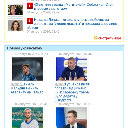
43-летняя звезда «Мстителей» Себастиан Стэн
2
впервые стал отцом
04 августа 2026, 22:49
Наталка Денисенко столкнулась с побочными
2
эффектами "уколов красоты" и показала свое лицо
вблизи
04 августа 2026, 09:40
смотреть еще
Новини українською
07 августа 2026, 11:23
07 августа 2026, 07:46
Футбол
Даніель
Футбол
Гурбанов після
Мальдіні змінить
поразки від Динамо
Аталанту на Кальярі
Київ: Карабаху треба
було додати у
швидкості
06 августа 2026, 23:41
03 августа 2026, 00:51