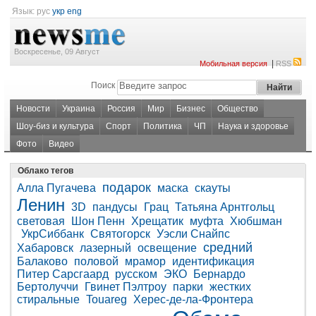
Язык:
рус
укр
eng
Воскресенье, 09 Август
|
Мобильная версия
RSS
Поиск
Новости
Украина
Россия
Мир
Бизнес
Общество
Шоу-биз и культура
Спорт
Политика
ЧП
Наука и здоровье
Фото
Видео
Облако тегов
подарок
Алла Пугачева
маска
скауты
Ленин
3D
пандусы
Грац
Татьяна Арнтгольц
световая
Шон Пенн
Хрещатик
муфта
Хюбшман
УкрСиббанк
Святогорск
Уэсли Снайпс
средний
Хабаровск
лазерный
освещение
Балаково
половой
мрамор
идентификация
Питер Сарсгаард
русском
ЭКО
Бернардо
Бертолуччи
Гвинет Пэлтроу
парки
жестких
стиральные
Touareg
Херес-де-ла-Фронтера