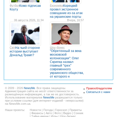
Футбол
Комо підписав
Економіка
Корецкий
Коуту
провел экстренное
совещание из-за атак
на украинские порты
06 августа 2026, 11:34
Вчера, 16:57
Світ
На чьей стороне
Шоу-бізнес
"Обретенный за века
истории выступает
московской
Дональд Трамп?
колонизации": Олег
Скрипка назвал
главный "грех"
современного
украинского общества,
от которого н
© 2009 - 2026
NewsMe
. Все права защищены.
Правообладателям
Администрация сайта не несёт ответственности за
Связаться с нами
размещённую информацию, а так же ее достоверность.
Использование материалов
NewsMe
разрешается только
при условии ссылки (для интернет-изданий - гиперссылки)
на NewsMe.com.ua.
Наши проекты:
Новости
|
Погода
|
Гороскоп
|
Приметы
|
Финансы
|
Авто
|
Фото
|
Видео
|
Сонник
|
Тайна имени
|
Игры
|
Шоу-бизнес