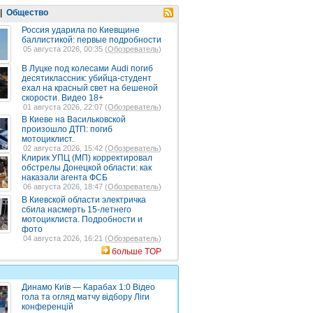
|
Общество
Россия ударила по Киевщине
баллистикой: первые подробности
05 августа 2026, 00:35 (
Обозреватель
)
В Луцке под колесами Audi погиб
десятиклассник: убийца-студент
ехал на красный свет на бешеной
скорости. Видео 18+
01 августа 2026, 22:07 (
Обозреватель
)
В Киеве на Васильковской
произошло ДТП: погиб
мотоциклист.
02 августа 2026, 15:42 (
Обозреватель
)
Клирик УПЦ (МП) корректировал
обстрелы Донецкой области: как
наказали агента ФСБ
06 августа 2026, 18:47 (
Обозреватель
)
В Киевской области электричка
сбила насмерть 15-летнего
мотоциклиста. Подробности и
фото
04 августа 2026, 16:21 (
Обозреватель
)
больше TOP
Динамо Київ — Карабах 1:0 Відео
гола та огляд матчу відбору Ліги
конференцій