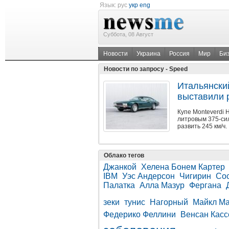
Язык:
рус
укр
eng
Суббота, 08 Август
Новости
Украина
Россия
Мир
Би
Новости по запросу - Speed
Итальянский
выставили 
Купе Monteverdi 
литровым 375-сил
развить 245 км/ч.
Облако тегов
Джанкой
Хелена Бонем Картер
IBM
Уэс Андерсон
Чигирин
Со
Палатка
Алла Мазур
Фергана
зеки
тунис
Нагорный
Майкл М
Федерико Феллини
Венсан Касс