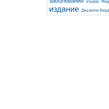
заболевания
атырау
Фед
издание
Джузеппе Вер