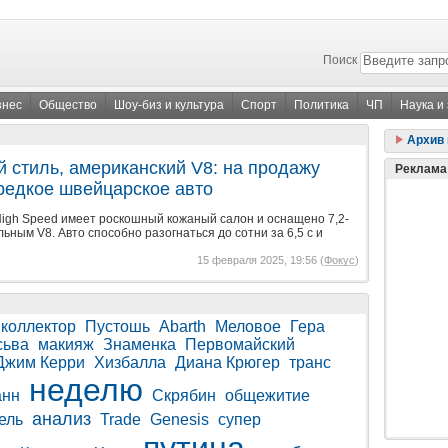
Поиск
знес
Общество
Шоу-биз и культура
Спорт
Политика
ЧП
Наука и
Архив 
 стиль, американский V8: на продажу
Реклама
редкое швейцарское авто
High Speed имеет роскошный кожаный салон и оснащено 7,2-
ьным V8. Авто способно разогнаться до сотни за 6,5 с и
15 февраля 2025, 19:56 (
Фокус
)
коллектор
Пустошь
Abarth
Меловое
Гера
сьва
макияж
Знаменка
Первомайский
Джим Керри
Хизбалла
Диана Крюгер
транс
неделю
анн
Скрябин
общежитие
анализ
ель
Trade
Genesis
супер
путина