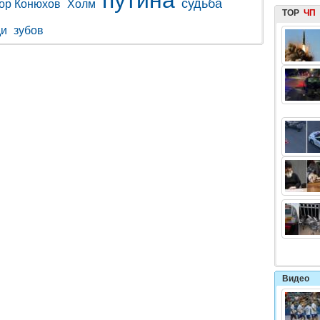
судьба
ор Конюхов
Холм
TOP
ЧП
ди
зубов
Видео