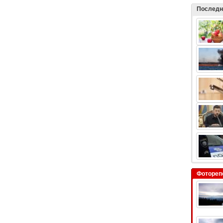
Последн
Фотореп