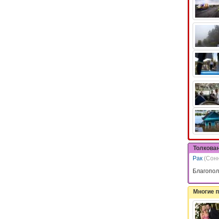
Толкова
Рак
(Сон
Благопол
Многие 