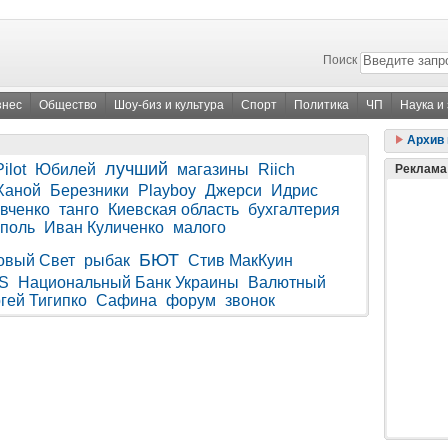
Поиск
знес
Общество
Шоу-биз и культура
Спорт
Политика
ЧП
Наука и
Архив 
лучший
Pilot
Юбилей
магазины
Riich
Реклама
Ханой
Березники
Playboy
Джерси
Идрис
вченко
танго
Киевская область
бухгалтерия
поль
Иван Куличенко
малого
БЮТ
овый Свет
рыбак
Стив МакКуин
S
Национальный Банк Украины
Валютный
гей Тигипко
Сафина
форум
звонок