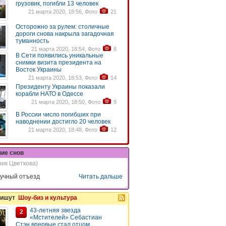
грузовик, погибли 13 человек
21 марта 2020, 18:56, Фото
21
Осторожно за рулем: столичные
дороги снова накрыла загадочная
туманность
21 марта 2020, 18:54, Фото
8
В Сети появились уникальные
снимки визита президента на
Восток Украины
21 марта 2020, 18:53, Фото
14
Президенту Украины показали
корабли НАТО в Одессе
21 марта 2020, 18:50, Фото
9
В России число погибших при
наводнении достигло 20 человек
21 марта 2020, 18:48, Фото
12
ние снов
ник Цветкова)
учный отъезд
Читать дальше
пишут
Шоу-биз и культура
43-летняя звезда
2
«Мстителей» Себастиан
Стэн впервые стал отцом