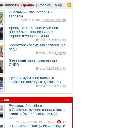
ие новости
Украина
|
Россия
|
Мир
Яблочный Спас: история и
запреты
Сегодня, 00:49 (
Зеркало недели
)
Дроны ВСУ обрушили экспорт
российского топлива через
Черное и Азовское моря
Вчера, 22:07 (
Bigmir
)
Краматорск временно остался без
воды
Вчера, 22:06 (
Bigmir
)
Зеленский провел заседание
СНБО
Вчера, 22:06 (
Bigmir
)
Русская музыка на пляже: в
Трускавце накажут отдыхающих
Вчера, 22:06 (
Bigmir
)
ортаж
Буковель, Драгобрат
и Славское: лучшие горнолыжные
курорты Украины остались без
снега
21 марта 2020, 18:58, Фото
17
В Словакии столкнулись автобус и