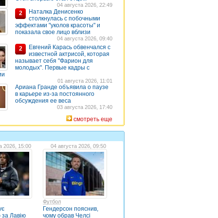
04 августа 2026, 22:49
Наталка Денисенко
2
столкнулась с побочными
эффектами "уколов красоты" и
показала свое лицо вблизи
04 августа 2026, 09:40
Евгений Карась обвенчался с
2
известной актрисой, которая
называет себя "Фарион для
молодых". Первые кадры с
ии
01 августа 2026, 11:01
Ариана Гранде объявила о паузе
в карьере из-за постоянного
обсуждения ее веса
03 августа 2026, 17:40
смотреть еще
а 2026, 15:00
04 августа 2026, 09:50
Футбол
ує
Гендерсон пояснив,
 за Лавію
чому обрав Челсі