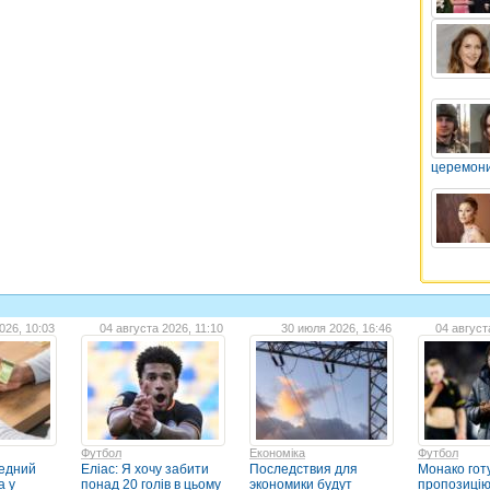
церемон
026, 10:03
04 августа 2026, 11:10
30 июля 2026, 16:46
04 август
Футбол
Економіка
Футбол
едний
Еліас: Я хочу забити
Последствия для
Монако гот
а у
понад 20 голів в цьому
экономики будут
пропозицію