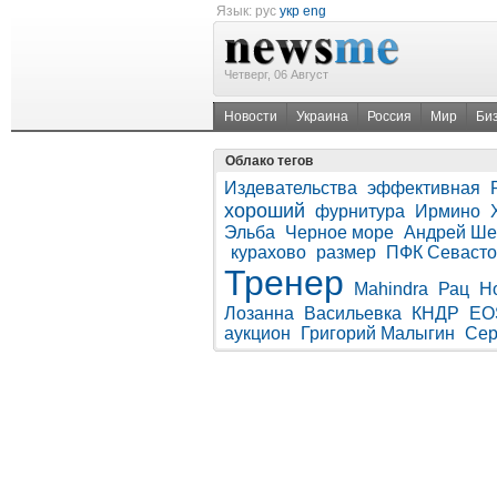
Язык:
рус
укр
eng
Четверг, 06 Август
Новости
Украина
Россия
Мир
Би
Облако тегов
Издевательства
эффективная
хороший
фурнитура
Ирмино
Эльба
Черное море
Андрей Ше
курахово
размер
ПФК Севасто
Тренер
Mahindra
Рац
Н
Лозанна
Васильевка
КНДР
EO
аукцион
Григорий Малыгин
Сер