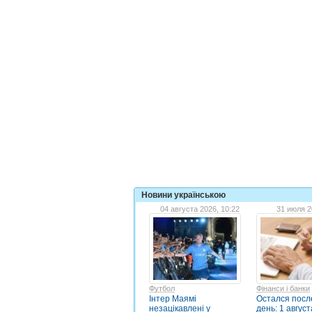
Новини українською
04 августа 2026, 10:22
31 июля 2
Футбол
Фінанси і банки
Інтер Маямі
Остался посл
незацікавлені у
день: 1 август