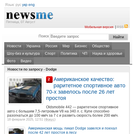
Язык:
рус
укр
eng
Пятница, 07 Август
|
Мобильная версия
RSS
Поиск
Новости
Украина
Россия
Мир
Бизнес
Общество
Шоу-биз и культура
Спорт
Политика
ЧП
Наука и здоровье
Фото
Видео
Новости по запросу - Dodge
Американское качество:
2
раритетное спортивное авто
70-х завелось после 26 лет
простоя
Oldsmobile 442 — раритетное спортивное
авто с большим 7,5-литровым V8 на 340 л. с. Купе способно
разогнаться до 100 км/ч за 7 с и развить скорость более 200 км/ч.
18 февраля 2025, 12:51 (
Фокус
)
Американская мощь: пикап Dodge завелся и поехал
после 42 лет простоя в лесу