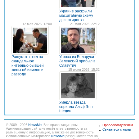
Украине раскрыли
масштабную схему
дезертирства
12 мая 2026, 12:00
21 мая 2026, 22:12
Ращук ответил на
Угроза из Беларуси:
скандальное
Зеленский прибыл в
интервью бывшей
Славутич
жены об измене и
15 июня 2026, 15:32
разводе
Умерла звезда
сериала Альф Энн
Шедин
© 2009 - 2026
NewsMe
. Все права защищены.
Правообладателям
Администрация сайта не несёт ответственности за
Связаться с нами
размещённую информацию, а так же ее достоверность.
Использование материалов
NewsMe
разрешается только