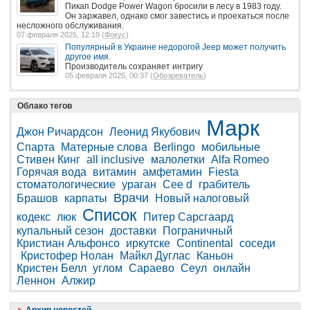
Пикап Dodge Power Wagon бросили в лесу в 1983 году.
Он заржавел, однако смог завестись и проехаться после
несложного обслуживания.
07 февраля 2025, 12:19 (
Фокус
)
Популярный в Украине недорогой Jeep может получить
другое имя.
Производитель сохраняет интригу
05 февраля 2025, 00:37 (
Обозреватель
)
Облако тегов
Марк
Джон Ричардсон
Леонид Якубович
Спарта
Матерные слова
Berlingo
мобильные
Стивен Кинг
all inclusive
малолетки
Alfa Romeo
Горячая вода
витамин
амфетамин
Fiesta
стоматологические
ураган
Cee d
грабитель
Врачи
Брашов
карпаты
Новый налоговый
Список
кодекс
люк
Питер Сарсгаард
купальный сезон
доставки
Пограничный
Кристиан Альфонсо
иркутске
Continental
соседи
Кристофер Нолан
Майкл Дуглас
Каньон
Кристен Белл
углом
Сараево
Сеул
онлайн
Леннон
Алжир
Архив новостей