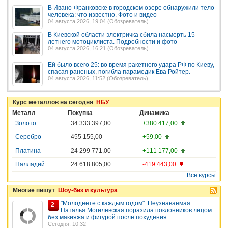
В Ивано-Франковске в городском озере обнаружили тело
человека: что известно. Фото и видео
04 августа 2026, 19:04 (
Обозреватель
)
В Киевской области электричка сбила насмерть 15-
летнего мотоциклиста. Подробности и фото
04 августа 2026, 16:21 (
Обозреватель
)
Ей было всего 25: во время ракетного удара РФ по Киеву,
спасая раненых, погибла парамедик Ева Ройтер.
04 августа 2026, 11:52 (
Обозреватель
)
Курс металлов на сегодня
НБУ
Металл
Покупка
Динамика
Золото
34 333 397,00
+380 417,00
Серебро
455 155,00
+59,00
Платина
24 299 771,00
+111 177,00
Палладий
24 618 805,00
-419 443,00
Все курсы
Многие пишут
Шоу-биз и культура
"Молодеете с каждым годом". Неузнаваемая
2
Наталья Могилевская поразила поклонников лицом
без макияжа и фигурой после похудения
Сегодня, 10:32