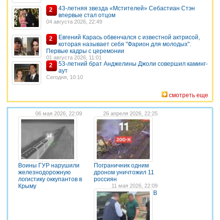
43-летняя звезда «Мстителей» Себастиан Стэн
2
впервые стал отцом
04 августа 2026, 22:49
Евгений Карась обвенчался с известной актрисой,
2
которая называет себя "Фарион для молодых".
Первые кадры с церемонии
01 августа 2026, 11:01
53-летний брат Анджелины Джоли совершил каминг-
2
аут
Сегодня, 10:10
смотреть еще
06 мая 2026, 22:09
26 апреля 2026, 22:25
Воины ГУР нарушили
Пограничник одним
железнодорожную
дроном уничтожил 11
логистику оккупантов в
россиян
Крыму
11 мая 2026, 22:09
В