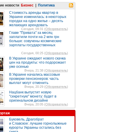
ие новости
Бизнес
|
Политика
Стоимость аренды квартир в
Украине изменилась: в некоторых
городах на одно жилье – десять
желающих арендовать
Сегодня, 09:31 (
Обозреватель
)
Главе "Привата" за месяц
заплатили почти на 2 млн грн
больше: озвучены космические
зарплаты государственных
Сегодня, 00:25 (
Обозреватель
)
В Украине ожидают нового скачка
цен на продукты: что подорожает
уже осенью
Вчера, 21:38 (
Обозреватель
)
В Украине начались массовые
проверки пенсионеров: часть
выплат могут отменить
Вчера, 20:29 (
Обозреватель
)
Нацбанк выпустит новую
"секретную" монету: будет в
оригинальном дизайне
Вчера, 20:05 (
Обозреватель
)
ортаж
Буковель, Драгобрат
и Славское: лучшие горнолыжные
курорты Украины остались без
снега