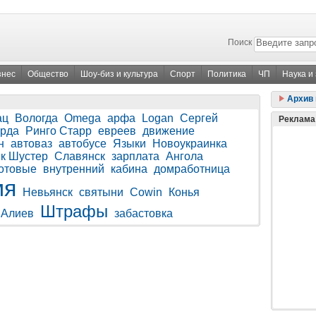
Поиск
знес
Общество
Шоу-биз и культура
Спорт
Политика
ЧП
Наука и
Архив 
ац
Вологда
Omega
арфа
Logan
Сергей
Реклама
урда
Ринго Старр
евреев
движение
н
автоваз
автобусе
Языки
Новоукраинка
к Шустер
Славянск
зарплата
Ангола
отовые
внутренний
кабина
домработница
мя
Невьянск
святыни
Cowin
Конья
Штрафы
 Алиев
забастовка