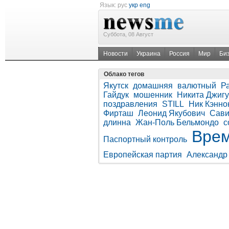
Язык:
рус
укр
eng
Суббота, 08 Август
Новости
Украина
Россия
Мир
Би
Облако тегов
Якутск
домашняя
валютный
Р
Гайдук
мошенник
Никита Джиг
поздравления
STILL
Ник Кэнно
Фирташ
Леонид Якубович
Сави
длинна
Жан-Поль Бельмондо
с
Вре
Паспортный контроль
Европейская партия
Александр