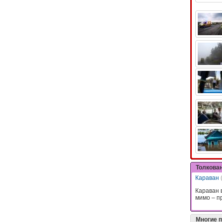
Толкова
Караван
Караван 
мимо – п
Многие 