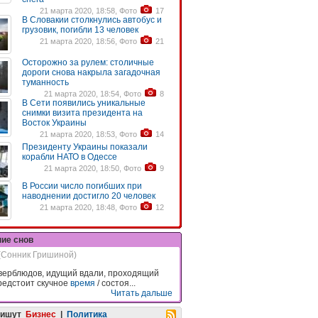
21 марта 2020, 18:58, Фото
17
В Словакии столкнулись автобус и
грузовик, погибли 13 человек
21 марта 2020, 18:56, Фото
21
Осторожно за рулем: столичные
дороги снова накрыла загадочная
туманность
21 марта 2020, 18:54, Фото
8
В Сети появились уникальные
снимки визита президента на
Восток Украины
21 марта 2020, 18:53, Фото
14
Президенту Украины показали
корабли НАТО в Одессе
21 марта 2020, 18:50, Фото
9
В России число погибших при
наводнении достигло 20 человек
21 марта 2020, 18:48, Фото
12
ние снов
(Сонник Гришиной)
верблюдов, идущий вдали, проходящий
редстоит скучное
время
/ состоя...
Читать дальше
пишут
Бизнес
|
Политика