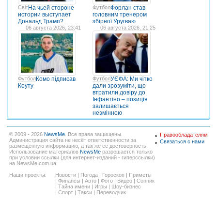
Світ
На чьей стороне
Футбол
Форлан став
истории выступает
головним тренером
Дональд Трамп?
збірної Уругваю
06 августа 2026, 23:41
06 августа 2026, 21:25
Футбол
Комо підписав
Футбол
УЄФА: Ми чітко
Коуту
дали зрозуміти, що
втратили довіру до
Інфантіно – позиція
залишається
незмінною
© 2009 - 2026
NewsMe
. Все права защищены.
Правообладателям
Администрация сайта не несёт ответственности за
Связаться с нами
размещённую информацию, а так же ее достоверность.
Использование материалов
NewsMe
разрешается только
при условии ссылки (для интернет-изданий - гиперссылки)
на NewsMe.com.ua.
Наши проекты:
Новости
|
Погода
|
Гороскоп
|
Приметы
|
Финансы
|
Авто
|
Фото
|
Видео
|
Сонник
|
Тайна имени
|
Игры
|
Шоу-бизнес
|
Спорт
|
Такси
|
Переводчик