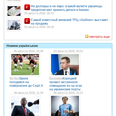
Не доллары и не евро: в какой валюте украинцы
2
предпочитают хранить деньги в банках
03 августа 2026, 00:23
Самый известный киевский ТРЦ «Gulliver» выставят
2
на продажу
03 августа 2026, 09:26
смотреть еще
Новини українською
06 августа 2026, 18:48
03 августа 2026, 00:51
Футбол
Зіркзе
Економіка
Корецкий
погодився на
провел экстренное
повернення до Серії А
совещание из-за атак
на украинские порты
06 августа 2026, 11:34
06 августа 2026, 22:21