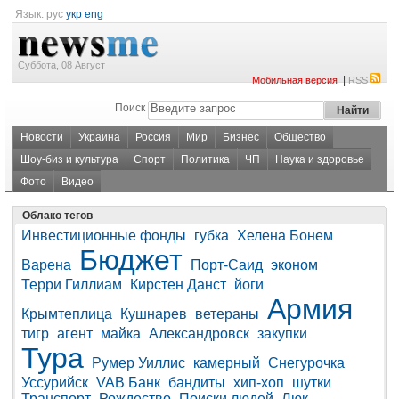
Язык:
рус
укр
eng
Суббота, 08 Август
|
Мобильная версия
RSS
Поиск
Новости
Украина
Россия
Мир
Бизнес
Общество
Шоу-биз и культура
Спорт
Политика
ЧП
Наука и здоровье
Фото
Видео
Облако тегов
Инвестиционные фонды
губка
Хелена Бонем
Бюджет
Варена
Порт-Саид
эконом
Терри Гиллиам
Кирстен Данст
йоги
Армия
Крымтеплица
Кушнарев
ветераны
тигр
агент
майка
Александровск
закупки
Тура
Румер Уиллис
камерный
Снегурочка
Уссурийск
VAB Банк
бандиты
хип-хоп
шутки
Транспорт
Рождество
Поиски людей
Люк