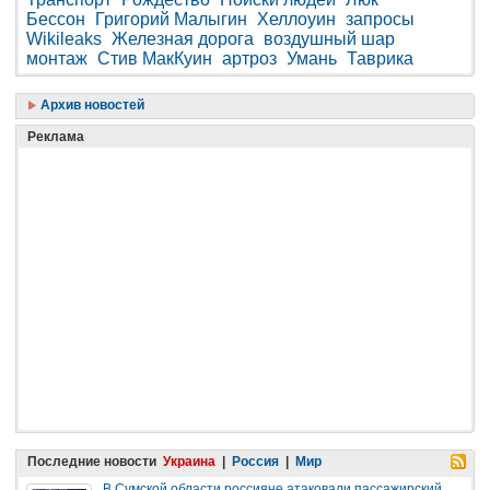
Бессон
Григорий Малыгин
Хеллоуин
запросы
Wikileaks
Железная дорога
воздушный шар
монтаж
Стив МакКуин
артроз
Умань
Таврика
Архив новостей
Реклама
Последние новости
Украина
|
Россия
|
Мир
В Сумской области россияне атаковали пассажирский