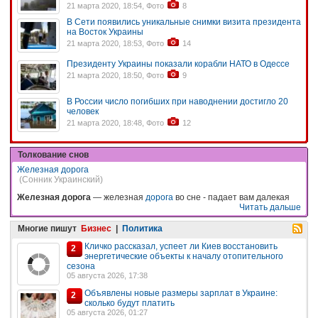
21 марта 2020, 18:54, Фото
8
В Сети появились уникальные снимки визита президента
на Восток Украины
21 марта 2020, 18:53, Фото
14
Президенту Украины показали корабли НАТО в Одессе
21 марта 2020, 18:50, Фото
9
В России число погибших при наводнении достигло 20
человек
21 марта 2020, 18:48, Фото
12
Толкование снов
Железная дорога
(Сонник Украинский)
Железная дорога
— железная
дорога
во сне - падает вам далекая
Читать дальше
Многие пишут
Бизнес
|
Политика
Кличко рассказал, успеет ли Киев восстановить
2
энергетические объекты к началу отопительного
сезона
05 августа 2026, 17:38
Объявлены новые размеры зарплат в Украине:
2
сколько будут платить
05 августа 2026, 01:27