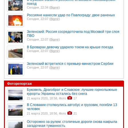
поезд
Сегодня, 22:34 (
Bigmir
)
Россияне нанесли удар по Павлограду: двое раненых
Сегодня, 22:07 (
Bigmir
)
Зеленский: Россия сосредоточила под Москвой три слоя
ПВО
Сегодня, 22:07 (
Bigmir
)
В Броварах девочку ударило током на крыше поезда
Сегодня, 22:07 (
Bigmir
)
Зеленский встретился с премьер-министром Сербии
Сегодня, 22:07 (
Bigmir
)
Фоторепортаж
Буковель, Драгобрат и Славское: лучшие горнолыжные
курорты Украины остались без снега
21 марта 2020, 18:58, Фото
17
В Словакии столкнулись автобус и грузовик, погибли 13
человек
21 марта 2020, 18:56, Фото
21
Осторожно за рулем: столичные дороги снова накрыла
загадочная туманность