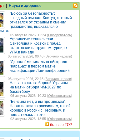
рт
|
Наука и здоровье
"Боюсь за безопасность":
звездный гимнаст Ковтун, который
отказался от Украины и сменил
гражданство, высказался о
ом вто
05 августа 2026, 12:24 (
Обозреватель
)
Украинские теннисистки
Свитолина и Костюк с побед
стартовали на крупном турнире
WTA в Канаде
05 августа 2026, 00:40 (
Зеркало недели
)
"Динамо" минимально обыграло
"Карабах" в первом матче
квалификации Лиги конференций
06 августа 2026, 22:15 (
Зеркало недели
)
Назван состав сборной Украины
на матчи отбора ЧМ-2027 по
баскетболу
06 августа 2026, 10:23 (
Обозреватель
)
"Бензина нет, а вы про звезды".
Навка показала россиянам, как ей
хорошо в России с Песковым, и
поплатилась за это
02 августа 2026, 13:55 (
Обозреватель
)
больше TOP