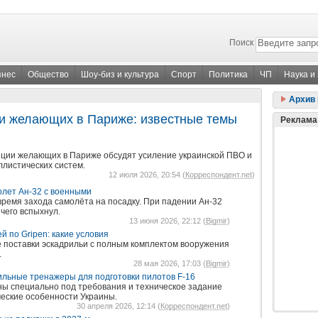
Поиск
знес
Общество
Шоу-биз и культура
Спорт
Политика
ЧП
Наука и
Архив 
и желающих в Париже: известные темы
Реклама
иции желающих в Париже обсудят усиление украинской ПВО и
ллистических систем.
12 июля 2026, 20:54 (
Корреспондент.net
)
олет Ан-32 с военными
ремя захода самолёта на посадку. При падении Ан-32
 чего вспыхнул.
13 июня 2026, 22:12 (
Bigmir
)
 по Gripen: какие условия
 поставки эскадрильи с полным комплектом вооружения
.
28 мая 2026, 17:03 (
Bigmir
)
ильные тренажеры для подготовки пилотов F-16
ы специально под требования и техническое задание
еские особенности Украины.
30 апреля 2026, 12:14 (
Корреспондент.net
)