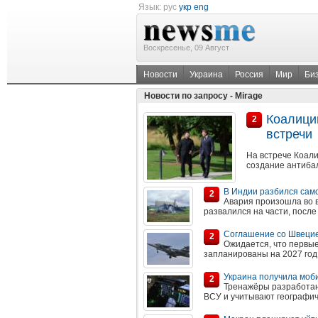
Язык:
рус
укр
eng
Воскресенье, 09 Август
Новости
Украина
Россия
Мир
Би
Новости по запросу - Mirage
Коалици
2
встречи
На встрече Коал
создание антиба
В Индии разбился сам
2
Авария произошла во в
развалился на части, после
Соглашение со Швецией
2
Ожидается, что первые
запланированы на 2027 год
Украина получила моб
2
Тренажёры разработан
ВСУ и учитывают географич