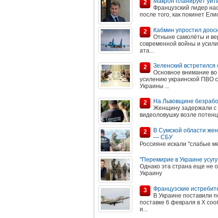
Макрон планирует уйти
2
Французский лидер нас
после того, как покинет Ели
Кабмин упростил доос
2
Отныне самолёты и ве
современной войны и усили
ата...
Зеленский встретился
2
Основное внимание во
усилению украинской ПВО с
Украины ...
На Львовщине безрабо
2
Женщину задержали с 
видеоловушку возле потенц
В Сумской области же
2
— СБУ
Россияне искали "слабые м
"Перемирие в Украине усуг
Однако эта страна еще не о
Украину
Французские истребите
3
В Украине поставили п
поставке 6 февраля в Х со
и...