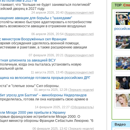
 из политики в 2027-м
таивает, что "больше не будет заниматься политикой"
TOP
Спо
сейский дворец в 2027 году.
24 апреля 2026, 20:40 (
Корреспондент.net
)
нащение авиации для борьбы с "шахедами"
ртолёты можно быстрее адаптировать к потребностям
вать возможности авиации в отражении воздушных
российск
06 апреля 2026, 20:54 (
Корреспондент.net
)
 с министром Вооружённых сил Франции
 время обсуждения уделялось военной помощи,
истемами и ракетами, а также расширению авиации
07 февраля 2026, 20:21 (
Корреспондент.net
)
тная шпионила за авиацией ВСУ
поличным, когда она пыталась установить новую
иальной цели.
11 августа 2025, 13:45 (
Корреспондент.net
)
нщина на велосипеде готовила прорыв российских ДРГ
еста" и "слепые зоны" Сил обороны.
01 августа 2025, 12:28 (
Зеркало недели
)
убит угрозу для Балтии" – минобороны Нидерландов
пределилась, готова ли она направить свою армию в
14 февраля 2025, 22:27 (
Обозреватель
)
ли Mirage 2000 уже прибыли в Украину
ервые французские истребители Mirage 2000. О
общил министр обороны Франции Себастьян Лекорню. "6
Видео
06 февраля 2025, 13:42 (
Зеркало недели
)