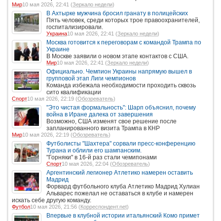
Мир
10 мая 2026, 22:41 (
Зеркало недели
)
В Ахтырке мужчина бросил гранату в полицейских
Пять человек, среди которых трое правоохранителей,
госпитализировали.
Украина
10 мая 2026, 22:41 (
Зеркало недели
)
Москва готовится к переговорам с командой Трампа по
Украине
В Москве заявили о новом этапе контактов с США.
Мир
10 мая 2026, 22:41 (
Зеркало недели
)
Официально. Чемпион Украины напрямую вышел в
групповой этап Лиги чемпионов
Команда избежала необходимости проходить сквозь
сито квалификации
Спорт
10 мая 2026, 22:19 (
Обозреватель
)
"Это чистая формальность": Шарп объяснил, почему
война в Иране далека от завершения
Возможно, США изменят свое решение после
запланированного визита Трампа в КНР
Мир
10 мая 2026, 22:19 (
Обозреватель
)
Футболисты "Шахтера" сорвали пресс-конференцию
Турана и облили его шампанским.
"Горняки" в 16-й раз стали чемипонами
Спорт
10 мая 2026, 22:04 (
Обозреватель
)
Аргентинский легионер Атлетико намерен оставить
Мадрид
Форвард футбольного клуба Атлетико Мадрид Хулиан
Альварес пожелал не оставаться в клубе и намерен
искать себе другую команду.
Футбол
10 мая 2026, 21:56 (
Корреспондент.net
)
Впервые в клубной истории итальянский Комо примет