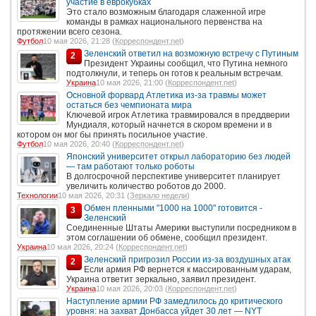
участие в еврокубках
Это стало возможным благодаря слаженной игре
команды в рамках национального первенства на
протяжении всего сезона.
Футбол
10 мая 2026, 21:28 (
Корреспондент.net
)
Зеленский ответил на возможную встречу с Путиным
2
Президент Украины сообщил, что Путина немного
подтолкнули, и теперь он готов к реальным встречам.
Украина
10 мая 2026, 21:00 (
Корреспондент.net
)
Основной форвард Атлетика из-за травмы может
остаться без чемпионата мира
Ключевой игрок Атлетика травмировался в преддверии
Мундиаля, который начнется в скором времени и в
котором он мог бы принять посильное участие.
Футбол
10 мая 2026, 20:40 (
Корреспондент.net
)
Японский университет открыл лабораторию без людей
— там работают только роботы
В долгосрочной перспективе университет планирует
увеличить количество роботов до 2000.
Технологии
10 мая 2026, 20:31 (
Зеркало недели
)
Обмен пленными "1000 на 1000" готовится -
3
Зеленский
Соединенные Штаты Америки выступили посредником в
этом соглашении об обмене, сообщил президент.
Украина
10 мая 2026, 20:24 (
Корреспондент.net
)
Зеленский пригрозил России из-за воздушных атак
2
Если армия РФ вернется к массированным ударам,
Украина ответит зеркально, заявил президент.
Украина
10 мая 2026, 20:03 (
Корреспондент.net
)
Наступление армии РФ замедлилось до критического
уровня: на захват Донбасса уйдет 30 лет — NYT