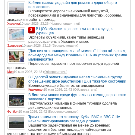
Кабмин назвал дедлайн для ремонта дорог общего
пользования
В приоритете дороги с наибольшей нагрузкой,
повреждениями и значением для логистики, обороны,
эвакуации и работы громад.
Украина
10 мая 2026, 23:28 (
Корреспондент.net
)
В ЦОЗ объяснили, опасен ли хантавирус для
3
украинцев
Эксперты объяснили, какие типы инфекции
распространены в Украине и мире.
Здоровье
10 мая 2026, 23:15 (
Зеркало недели
)
"Для них это принципиальный момент": Шарп объяснил,
почему сделка между Ираном и США на условиях Трампа
маловероятна
Переговоры тормозят противоречия вокруг ядерной
программы
Мир
10 мая 2026, 22:43 (
Обозреватель
)
В Одесской области мужчина напал с ножом на группу
оповещения: двое работников ТЦК в тяжелом состоянии
Военнослужащие были госпитализированы
Криминал
10 мая 2026, 22:43 (
Обозреватель
)
В Лиге чемпионов среди футзальных команд первенство
завоевал Спортинг
Португальская команда в финале турнира одолела
действующих чемпионов.
Футбол
10 мая 2026, 22:42 (
Корреспондент.net
)
Трамп зажимает петлю вокруг Кубы: ВМС и ВВС США
начали массированную разведку у границ
Вашингтон задействовал не менее 25 военных
самолетов и беспилотников для наблюдения за
ключевыми стратегическими объектами острова.