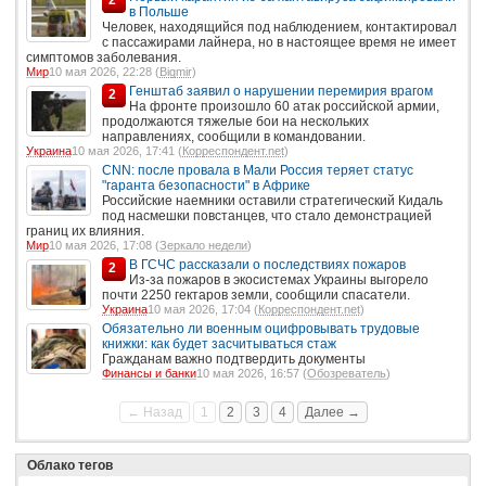
в Польше
Человек, находящийся под наблюдением, контактировал
с пассажирами лайнера, но в настоящее время не имеет
симптомов заболевания.
Мир
10 мая 2026, 22:28 (
Bigmir
)
Генштаб заявил о нарушении перемирия врагом
2
На фронте произошло 60 атак российской армии,
продолжаются тяжелые бои на нескольких
направлениях, сообщили в командовании.
Украина
10 мая 2026, 17:41 (
Корреспондент.net
)
CNN: после провала в Мали Россия теряет статус
"гаранта безопасности" в Африке
Российские наемники оставили стратегический Кидаль
под насмешки повстанцев, что стало демонстрацией
границ их влияния.
Мир
10 мая 2026, 17:08 (
Зеркало недели
)
В ГСЧС рассказали о последствиях пожаров
2
Из-за пожаров в экосистемах Украины выгорело
почти 2250 гектаров земли, сообщили спасатели.
Украина
10 мая 2026, 17:04 (
Корреспондент.net
)
Обязательно ли военным оцифровывать трудовые
книжки: как будет засчитываться стаж
Гражданам важно подтвердить документы
Финансы и банки
10 мая 2026, 16:57 (
Обозреватель
)
← Назад
1
2
3
4
Далее →
Облако тегов