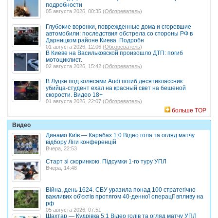
подробности
05 августа 2026, 00:35 (
Обозреватель
)
Глубокие воронки, поврежденные дома и сгоревшие
автомобили: последствия обстрела со стороны РФ в
Дарницком районе Киева. Подробн
01 августа 2026, 12:06 (
Обозреватель
)
В Киеве на Васильковской произошло ДТП: погиб
мотоциклист.
02 августа 2026, 15:42 (
Обозреватель
)
В Луцке под колесами Audi погиб десятиклассник:
убийца-студент ехал на красный свет на бешеной
скорости. Видео 18+
01 августа 2026, 22:07 (
Обозреватель
)
больше TOP
Видео
Динамо Київ — Карабах 1:0 Відео гола та огляд матчу
відбору Ліги конференцій
Вчера, 22:53
Старт зі скоринкою. Підсумки 1-го туру УПЛ
Вчера, 14:48
Війна, день 1624. СБУ уразила понад 100 стратегічно
важливих об'єктів протягом 40-денної операції впливу на
рф
05 августа 2026, 07:51
Шахтар — Кудрівка 5:1 Відео голів та огляд матчу УПЛ