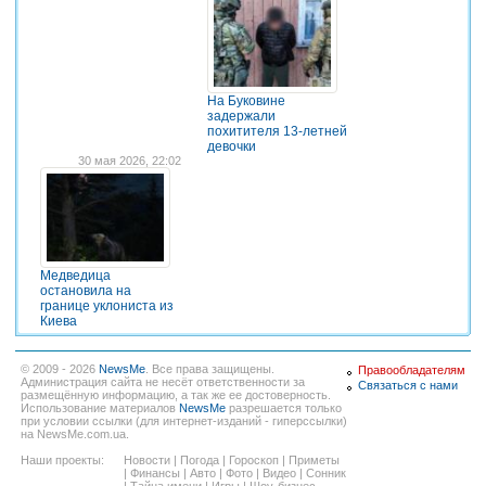
На Буковине
задержали
похитителя 13-летней
девочки
30 мая 2026, 22:02
Медведица
остановила на
границе уклониста из
Киева
© 2009 - 2026
NewsMe
. Все права защищены.
Правообладателям
Администрация сайта не несёт ответственности за
Связаться с нами
размещённую информацию, а так же ее достоверность.
Использование материалов
NewsMe
разрешается только
при условии ссылки (для интернет-изданий - гиперссылки)
на NewsMe.com.ua.
Наши проекты:
Новости
|
Погода
|
Гороскоп
|
Приметы
|
Финансы
|
Авто
|
Фото
|
Видео
|
Сонник