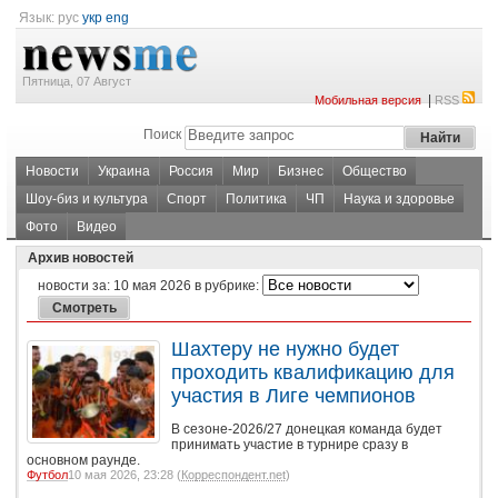
Язык:
рус
укр
eng
Пятница, 07 Август
|
Мобильная версия
RSS
Поиск
Новости
Украина
Россия
Мир
Бизнес
Общество
Шоу-биз и культура
Спорт
Политика
ЧП
Наука и здоровье
Фото
Видео
Архив новостей
новости за:
10 мая 2026
в рубрике:
Шахтеру не нужно будет
проходить квалификацию для
участия в Лиге чемпионов
В сезоне-2026/27 донецкая команда будет
принимать участие в турнире сразу в
основном раунде.
Футбол
10 мая 2026, 23:28 (
Корреспондент.net
)