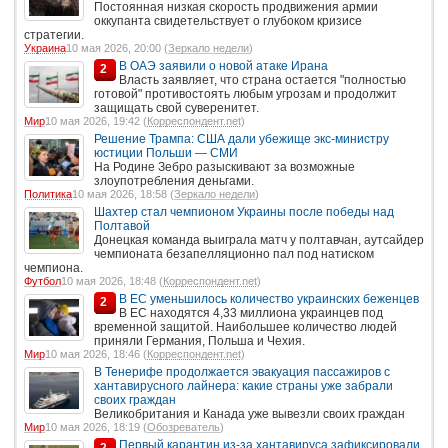
Постоянная низкая скорость продвижения армии
оккупанта свидетельствует о глубоком кризисе
стратегии.
Украина
10 мая 2026, 20:00 (
Зеркало недели
)
В ОАЭ заявили о новой атаке Ирана
2
Власть заявляет, что страна остается "полностью
готовой" противостоять любым угрозам и продолжит
защищать свой суверенитет.
Мир
10 мая 2026, 19:42 (
Корреспондент.net
)
Решение Трампа: США дали убежище экс-министру
юстиции Польши — СМИ
На Родине Зебро разыскивают за возможные
злоупотребления деньгами.
Политика
10 мая 2026, 18:58 (
Зеркало недели
)
Шахтер стал чемпионом Украины после победы над
Полтавой
Донецкая команда выиграла матч у полтавчан, аутсайдер
чемпионата безапелляционно пал под натиском
чемпиона.
Футбол
10 мая 2026, 18:48 (
Корреспондент.net
)
В ЕС уменьшилось количество украинских беженцев
2
В ЕС находятся 4,33 миллиона украинцев под
временной защитой. Наибольшее количество людей
приняли Германия, Польша и Чехия.
Мир
10 мая 2026, 18:46 (
Корреспондент.net
)
В Тенерифе продолжается эвакуация пассажиров с
хантавирусного лайнера: какие страны уже забрали
своих граждан
Великобритания и Канада уже вывезли своих граждан
Мир
10 мая 2026, 18:19 (
Обозреватель
)
Первый карантин из-за хантавируса зафиксировали
2