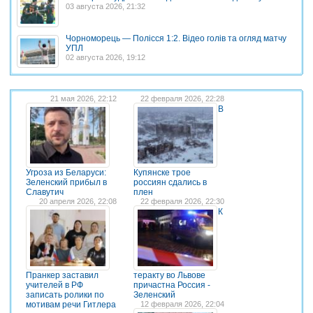
03 августа 2026, 21:32
Чорноморець — Полісся 1:2. Відео голів та огляд матчу
УПЛ
02 августа 2026, 19:12
21 мая 2026, 22:12
22 февраля 2026, 22:28
В
Угроза из Беларуси:
Купянске трое
Зеленский прибыл в
россиян сдались в
Славутич
плен
20 апреля 2026, 22:08
22 февраля 2026, 22:30
К
Пранкер заставил
теракту во Львове
учителей в РФ
причастна Россия -
записать ролики по
Зеленский
мотивам речи Гитлера
12 февраля 2026, 22:04