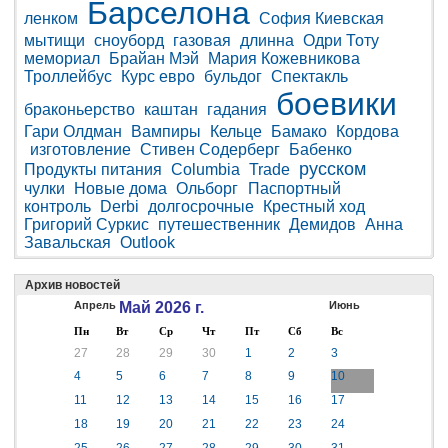
Барселона
ленком
София Киевская
мытищи
сноуборд
газовая
длинна
Одри Тоту
мемориал
Брайан Мэй
Мария Кожевникова
Троллейбус
Курс евро
бульдог
Спектакль
боевики
браконьерство
каштан
гадания
Гари Олдман
Вампиры
Кельце
Бамако
Кордова
изготовление
Стивен Содерберг
Бабенко
русском
Продукты питания
Columbia
Trade
чулки
Новые дома
Ольборг
Паспортный
контроль
Derbi
долгосрочные
Крестный ход
Григорий Суркис
путешественник
Демидов
Анна
Завальская
Outlook
Архив новостей
Апрель
Май 2026 г.
Июнь
Пн
Вт
Ср
Чт
Пт
Сб
Вс
27
28
29
30
1
2
3
4
5
6
7
8
9
10
11
12
13
14
15
16
17
18
19
20
21
22
23
24
25
26
27
28
29
30
31