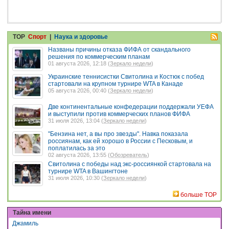
TOP
Спорт
|
Наука и здоровье
Названы причины отказа ФИФА от скандального
решения по коммерческим планам
01 августа 2026, 12:18 (
Зеркало недели
)
Украинские теннисистки Свитолина и Костюк с побед
стартовали на крупном турнире WTA в Канаде
05 августа 2026, 00:40 (
Зеркало недели
)
Две континентальные конфедерации поддержали УЕФА
и выступили против коммерческих планов ФИФА
31 июля 2026, 13:04 (
Зеркало недели
)
"Бензина нет, а вы про звезды". Навка показала
россиянам, как ей хорошо в России с Песковым, и
поплатилась за это
02 августа 2026, 13:55 (
Обозреватель
)
Свитолина с победы над экс-россиянкой стартовала на
турнире WTA в Вашингтоне
31 июля 2026, 10:30 (
Зеркало недели
)
больше TOP
Тайна имени
Джамиль