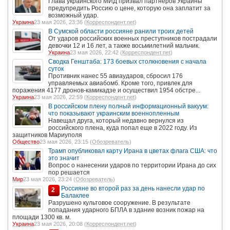
Глава украинского МИД призвал партнеров Украины
предупредить Россию о цене, которую она заплатит за
возможный удар.
Украина
23 мая 2026, 23:36 (
Корреспондент.net
)
В Сумской области россияне ранили троих детей
От ударов российских военных преступников пострадали
девочки 12 и 16 лет, а также восьмилетний мальчик.
Украина
23 мая 2026, 22:42 (
Корреспондент.net
)
Сводка Генштаба: 173 боевых столкновения с начала
суток
Противник нанес 55 авиаударов, сбросил 176
управляемых авиабомб. Кроме того, привлек для
поражения 4177 дронов-камикадзе и осуществил 1954 обстре...
Украина
23 мая 2026, 22:59 (
Корреспондент.net
)
В российском плену полный информационный вакуум:
что показывают украинским военнопленным
Навещал друга, который недавно вернулся из
российского плена, куда попал еще в 2022 году. Из
защитников Мариуполя
Общество
23 мая 2026, 23:15 (
Обозреватель
)
Трамп опубликовал карту Ирана в цветах флага США: что
это значит
Вопрос о нанесении ударов по территории Ирана до сих
пор решается
Мир
23 мая 2026, 23:24 (
Обозреватель
)
Россияне во второй раз за день нанесли удар по
2
Балаклее
Разрушено культовое сооружение. В результате
попадания ударного БПЛА в здание возник пожар на
площади 1300 кв. м.
Украина
23 мая 2026, 20:08 (
Корреспондент.net
)