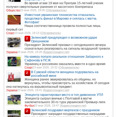
Во время атаки 19 мая на Прилуки 15-летний ученик
получил смертельные ранения от кассетного боеприпаса
Общество
23 мая 2026, 19:05 (
Обозреватель
)
Известная украинская теннисистка отказалась
продолжать финал в Марокко и снялась с матча.
Фотофакт
Наша соотечественница провела полностью лишь
первый сет
Спорт
23 мая 2026, 19:13 (
Обозреватель
)
Зеленский предупредил о возможном ударе
2
Орешником
Президент Зеленский призвал с сегодняшнего вечера
сознательно реагировать на сигналы воздушной тревоги.
Украина
23 мая 2026, 19:20 (
Корреспондент.net
)
На камеру попало реальное отношение Забарного к
Сафонову в ПСЖ.
Украинец и россиянин оказались вместе в одно время
Спорт
23 мая 2026, 19:32 (
Обозреватель
)
В Сумской области женщина подорвалась на
2
российской мине
Женщина ранее эвакуировалась из общины, но
вернулась, чтобы присмотреть за хозяйством. И сегодня
она наткнулась на взрывоопасный предмет.
Украина
23 мая 2026, 19:41 (
Корреспондент.net
)
Эпицентр гарантировал место в топ-дивизионе УПЛ
Эпицентр сыграл вничью с Полтавой в матче
заключительного 30-го тура украинской Премьер-лиги.
Футбол
23 мая 2026, 19:47 (
Корреспондент.net
)
Зеленский поздравил морпехов с праздником
2
Президент наградил государственных наградами