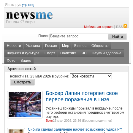
Язык:
рус
укр
eng
Пятница, 07 Август
|
Мобильная версия
RSS
Поиск
Новости
Украина
Россия
Мир
Бизнес
Общество
Шоу-биз и культура
Спорт
Политика
ЧП
Наука и здоровье
Фото
Видео
Архив новостей
новости за:
23 мая 2026
в рубрике:
Боксер Лапин потерпел свое
первое поражение в Гизе
Украинец трижды побывал в нокдауне, после
чего рефери остановил поединок в четвертом
раунде.
Бокс
23 мая 2026, 23:36 (
Корреспондент.net
)
Сибига сделал заявление насчет возможного удара РФ