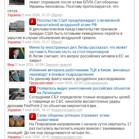
лежат сгоревшие после атаки БПЛА Сил обороны
Украины бензовозы. Поэтому прогнозируется, что
ситуа...
Украина
23 мая 2026, 22:25 (
Bigmir
)
Посольство США предупреждает о возможной
2
масштабной воздушной атаке РФ
В дипломатическом представительстве призвали
граждан США быть готовыми немедленно перейти в
укрытие в случае объявления воздушной тревоги.
Украина
23 мая 2026, 22:27 (
Bigmir
)
Министр иностранных дел Литвы рассказал, что может
заставить Россию сесть за стол переговоров
В Литве считают, что вопрос российских активов в ЕС не
закрыт.
Мир
23 мая 2026, 15:58 (
Зеркало недели
)
Избиение ветерана работниками ТЦК в Киеве: виновных
переведут в боевые подразделения
По данному факту начато досудебное расследование
Происшествия
23 мая 2026, 16:09 (
Обозреватель
)
Появилось видео уничтожения российских объектов
2
на Луганщине
Сотрудники СБУ определяли точные координаты целей,
а товарищи из СБС наносили высокоточные удары
дронами FirePoint-2 по объектам оккупантов в вре...
Украина
23 мая 2026, 16:14 (
Корреспондент.net
)
Силы обороны успешно отражают атаки
2
захватчиков
На Покровском направлении с начала суток оккупанты 17
раз пытались вытеснить наших воинов с занимаемых
позиций. До сих пор продолжаются четыре бо...
Украина
23 мая 2026, 16:41 (
Корреспондент.net
)