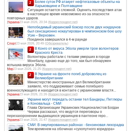
Более суток РФ атакует нефтегазовые объекты на
2
Харьковщине и Полтавщине
Ситуация остается сложной. Оценить последствия атак
в настоящее время невозможно из-за опасности
повторных ударов.
Украина
23 мая 2026, 20:34 (
Корреспондент.net
)
Непобедимый украинский боксер после двух нокдаунов
был сенсационно нокаутирован в чемпионском бою шоу
Усик – Верховен.
Поединок завершился в 4-м раунде
Спорт
23 мая 2026, 20:49 (
Обозреватель
)
В Конго от вируса Эбола умерли трое волонтеров
2
Красного Креста
Волонтеры работали с телами умерших в городе
Монгбалу, однако еще до того, как был обнаружен
вспышка вируса Эбола.
Мир
23 мая 2026, 21:25 (
Корреспондент.net
)
В Украине на фронте погиб доброволец из
2
Великобритании
Министерство иностранных дел Великобритании
заявило, что поддерживает семью погибшего
военнослужащего и находится в контакте с украинскими властя...
Украина
23 мая 2026, 21:26 (
Корреспондент.net
)
Украине могут передать останки тел Бандеры, Петлюры
и Коновальца - СМИ
Глава Организации Украинских Националистов Богдан
Червак рассказал, что ведутся переговоры о
перезахоронении выдающихся украинцев в пантеоне геро...
Украина
23 мая 2026, 21:47 (
Корреспондент.net
)
СМИ: В оккупированных районах - бензиновая лихорадка
Тем временем на обочинах «сухопутного коридора»