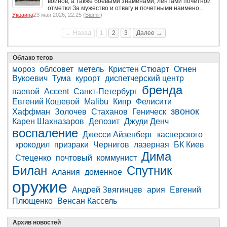
воинов, а также боевыми знаменами, лентами почетной
отметки За мужество и отвагу и почетными наимено...
Украина
23 мая 2026, 22:25 (
Bigmir
)
← Назад
1
2
3
Далее →
Облако тегов
мороз
облсовет
метель
Кристен Стюарт
Огнен
Вукоевич
Тума
курорт
диспетчерский центр
бренда
паевой
Accent
Санкт-Петербург
Евгений Кошевой
Malibu
Кипр
Фелисити
звонок
Хаффман
Золочев
Стаханов
Геническ
Карен Шахназаров
Депозит
Джуди Денч
воспаление
Джесси Айзенберг
касперского
крокодил
призраки
Чернигов
лазерная
БК Киев
Дима
Стеценко
почтовый
коммунист
Билан
Спутник
Алания
доменное
оружие
Андрей Звягинцев
ария
Евгений
Плющенко
Венсан Кассель
Архив новостей