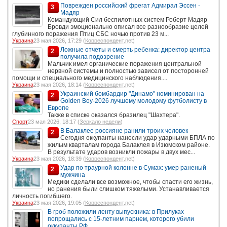
Поврежден российский фрегат Адмирал Эссен -
3
Мадяр
Командующий Сил беспилотных систем Роберт Мадяр
Бровди эмоционально описал все разнообразие целей
глубинного поражения Птиц СБС ночью против 23 м...
Украина
23 мая 2026, 17:29 (
Корреспондент.net
)
Ложные отчеты и смерть ребенка: директор центра
2
получила подозрение
Мальчик имел органические поражения центральной
нервной системы и полностью зависел от посторонней
помощи и специального медицинского наблюдения....
Украина
23 мая 2026, 18:14 (
Корреспондент.net
)
Украинский бомбардир "Динамо" номинирован на
2
Golden Boy-2026 лучшему молодому футболисту в
Европе
Также в списке оказался бразилец "Шахтера".
Спорт
23 мая 2026, 18:17 (
Зеркало недели
)
В Балаклее россияне ранили троих человек
2
Сегодня оккупанты нанесли удар ударными БПЛА по
жилым кварталам города Балаклея в Изюмском районе.
В результате ударов возникли пожары в двух мес...
Украина
23 мая 2026, 18:39 (
Корреспондент.net
)
Удар по траурной колонне в Сумах: умер раненый
2
мужчина
Медики сделали все возможное, чтобы спасти его жизнь,
но ранения были слишком тяжелыми. Устанавливается
личность погибшего.
Украина
23 мая 2026, 19:05 (
Корреспондент.net
)
В гроб положили ленту выпускника: в Прилуках
попрощались с 15-летним парнем, которого убили
оккупанты РФ