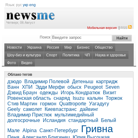
Язык:
рус
укр
eng
Четверг, 06 Август
|
Мобильная версия
RSS
Поиск
Новости
Украина
Россия
Мир
Бизнес
Общество
Шоу-биз и культура
Спорт
Политика
ЧП
Наука и здоровье
Фото
Видео
Облако тегов
дзюдо
Владимир Полевой
Детеныш
картридж
Ванн
ХПИ
Эдди Мерфи
обыск
Peugeot
Seven
Дэвид Браун
одежды
Игорь Кондратюк
Визит
Ровенская область
снаряд
Isuzu
кальян
Торжок
Стив Мартин
гормон
Quattroporte
Уагадугу
Geely
самолет
Киевпастранс
дайвинг
Владимир Пристюк
мультимедийный
долгосрочные
Исландия
стандартный
Белый
Гривна
Мале
Alpina
Санкт-Петербург
Пеня
Александр Бригинец
Юлия Высоцкая