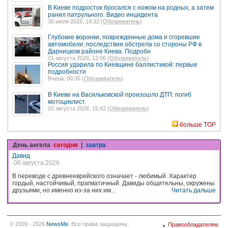
В Киеве подросток бросался с ножом на родных, а затем
ранил патрульного. Видео инцидента
30 июля 2026, 14:32 (
Обозреватель
)
Глубокие воронки, поврежденные дома и сгоревшие
автомобили: последствия обстрела со стороны РФ в
Дарницком районе Киева. Подробн
01 августа 2026, 12:06 (
Обозреватель
)
Россия ударила по Киевщине баллистикой: первые
подробности
Вчера, 00:35 (
Обозреватель
)
В Киеве на Васильковской произошло ДТП: погиб
мотоциклист.
02 августа 2026, 15:42 (
Обозреватель
)
больше TOP
День ангела
сегодня
|
завтра
Давид
06 августа 2026
В переводе с древнееврейского означает - любимый. Характер
гордый, настойчивый, прагматичный. Давиды общительны, окружены
друзьями, но именно из-за них им...
Читать дальше
© 2009 - 2026
NewsMe
. Все права защищены.
Правообладателям