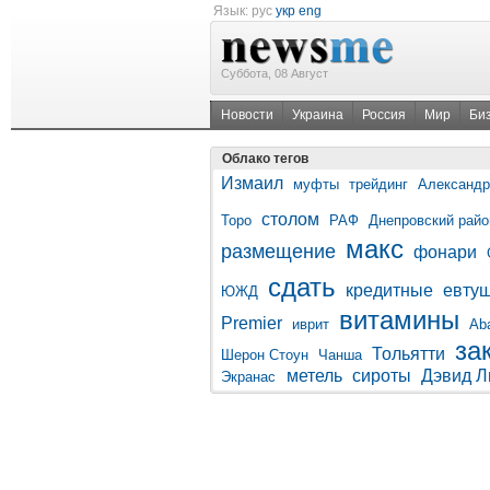
Язык:
рус
укр
eng
Суббота, 08 Август
Новости
Украина
Россия
Мир
Би
Облако тегов
Измаил
муфты
трейдинг
Александр
столом
Торо
РАФ
Днепровский райо
макс
размещение
фонари
сдать
кредитные
евту
ЮЖД
витамины
Premier
иврит
Aba
за
Тольятти
Шерон Стоун
Чанша
метель
сироты
Дэвид Л
Экранас