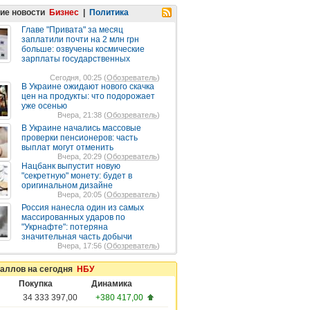
ие новости
Бизнес
|
Политика
Главе "Привата" за месяц
заплатили почти на 2 млн грн
больше: озвучены космические
зарплаты государственных
Сегодня, 00:25 (
Обозреватель
)
В Украине ожидают нового скачка
цен на продукты: что подорожает
уже осенью
Вчера, 21:38 (
Обозреватель
)
В Украине начались массовые
проверки пенсионеров: часть
выплат могут отменить
Вчера, 20:29 (
Обозреватель
)
Нацбанк выпустит новую
"секретную" монету: будет в
оригинальном дизайне
Вчера, 20:05 (
Обозреватель
)
Россия нанесла один из самых
массированных ударов по
"Укрнафте": потеряна
значительная часть добычи
Вчера, 17:56 (
Обозреватель
)
таллов на сегодня
НБУ
Покупка
Динамика
34 333 397,00
+380 417,00