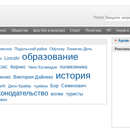
Поиск
знес
Общество
Шоу-биз и культура
Спорт
Политика
ЧП
Наука и
Архив 
овское
Подольский район
Odyssey
Бенисио Дель
Реклама
образование
Lincoln
н
Кернес
поликлиника
GMC
Нино Катамадзе
история
шенко
Виктория Дайнеко
Бор
Семенович
rth
Джон Крайер
турбина
конодательство
волки
туристы
инч