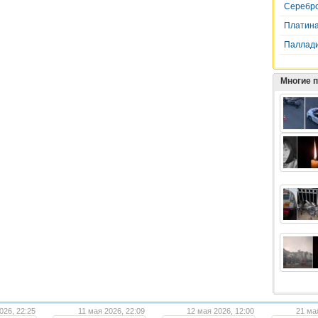
Серебр
Платин
Паллад
Многие 
026, 22:25
11 мая 2026, 22:09
12 мая 2026, 12:00
21 ма