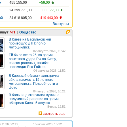
о
455 155,00
+59,00
а
24 299 771,00
+111 177,00
ий
24 618 805,00
-419 443,00
Все курсы
пишут
ЧП
|
Общество
В Киеве на Васильковской
произошло ДТП: погиб
мотоциклист.
02 августа 2026, 15:42
Ей было всего 25: во время
ракетного удара РФ по Киеву,
спасая раненых, погибла
парамедик Ева Ройтер.
04 августа 2026, 11:52
В Киевской области электричка
сбила насмерть 15-летнего
мотоциклиста. Подробности и
фото
04 августа 2026, 16:21
В больнице скончался мужчина,
получивший ранение во время
обстрела Киева 5 августа
Вчера, 12:51
смотреть еще
я 2026, 22:12
15 июня 2026, 15:32