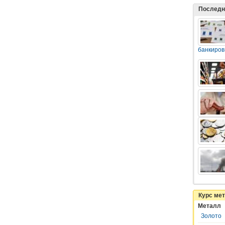
Последн
банкиров
Курс ме
Металл
Золото