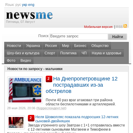
Язык:
рус
укр
eng
Пятница, 07 Август
|
Мобильная версия
RSS
Поиск
Новости
Украина
Россия
Мир
Бизнес
Общество
Шоу-биз и культура
Спорт
Политика
ЧП
Наука и здоровье
Фото
Видео
Новости по запросу - мальчики
На Днепропетровщине 12
2
пострадавших из-за
обстрелов
Почти 40 раз враг атаковал три района
области беспилотниками и артиллерией.
28 мая 2026, 20:06 (
Корреспондент.net
)
Неля Шовкопляс показала подросших 12-летних
2
сыновей-двойняшек
Звезда утреннего шоу Завтрак с 1+1 отправилась вместе
с 12-летними сыновьями Матвеем и Тимофеем в