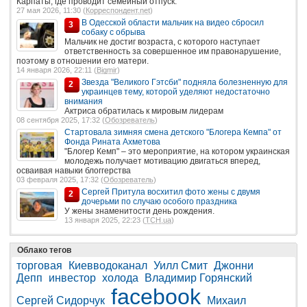
Карпаты, где проводит семейный отпуск.
27 мая 2026, 11:30 (
Корреспондент.net
)
В Одесской области мальчик на видео сбросил
3
собаку с обрыва
Мальчик не достиг возраста, с которого наступает
ответственность за совершенное им правонарушение,
поэтому в отношении его матери.
14 января 2026, 22:11 (
Bigmir
)
Звезда "Великого Гэтсби" подняла болезненную для
2
украинцев тему, которой уделяют недостаточно
внимания
Актриса обратилась к мировым лидерам
08 сентября 2025, 17:32 (
Обозреватель
)
Стартовала зимняя смена детского "Блогера Кемпа" от
Фонда Рината Ахметова
"Блогер Кемп" – это мероприятие, на котором украинская
молодежь получает мотивацию двигаться вперед,
осваивая навыки блоггерства
03 февраля 2025, 17:32 (
Обозреватель
)
Сергей Притула восхитил фото жены с двумя
2
дочерьми по случаю особого праздника
У жены знаменитости день рождения.
13 января 2025, 22:23 (
ТСН.ua
)
Облако тегов
торговая
Киевводоканал
Уилл Смит
Джонни
Депп
инвестор
холода
Владимир Горянский
facebook
Сергей Сидорчук
Михаил