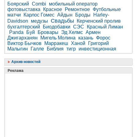
Боярский
Combi
мобильный оператор
фотовыставка
Красное
Ремонтное
Футбольные
матчи
Карлос Гомес
Айдын
Броды
Harley-
Свадьбы
Davidson
медузы
Керченский пролив
бухгалтерский
Биодобавки
СЭС
Красный Лиман
Panda
Буй
Бровары
Эд Хелмс
Армен
Джигарханян
Мигель Молина
казань
Форос
Виктор Бычков
Марракеш
Ханой
Григорий
Малыгин
Галле
Библия
тигр
инвестиционная
Архив новостей
Реклама