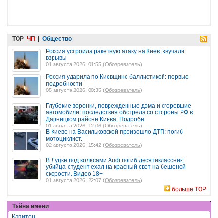
TOP
ЧП
|
Общество
Россия устроила ракетную атаку на Киев: звучали
взрывы
01 августа 2026, 01:55 (
Обозреватель
)
Россия ударила по Киевщине баллистикой: первые
подробности
05 августа 2026, 00:35 (
Обозреватель
)
Глубокие воронки, поврежденные дома и сгоревшие
автомобили: последствия обстрела со стороны РФ в
Дарницком районе Киева. Подробн
01 августа 2026, 12:06 (
Обозреватель
)
В Киеве на Васильковской произошло ДТП: погиб
мотоциклист.
02 августа 2026, 15:42 (
Обозреватель
)
В Луцке под колесами Audi погиб десятиклассник:
убийца-студент ехал на красный свет на бешеной
скорости. Видео 18+
01 августа 2026, 22:07 (
Обозреватель
)
больше TOP
Тайна имени
Капитон