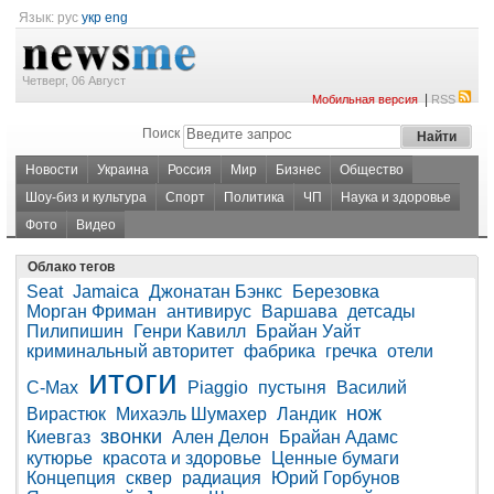
Язык:
рус
укр
eng
Четверг, 06 Август
|
Мобильная версия
RSS
Поиск
Новости
Украина
Россия
Мир
Бизнес
Общество
Шоу-биз и культура
Спорт
Политика
ЧП
Наука и здоровье
Фото
Видео
Облако тегов
Seat
Jamaica
Джонатан Бэнкс
Березовка
Морган Фриман
антивирус
Варшава
детсады
Пилипишин
Генри Кавилл
Брайан Уайт
криминальный авторитет
фабрика
гречка
отели
итоги
C-Max
Piaggio
пустыня
Василий
нож
Вирастюк
Михаэль Шумахер
Ландик
звонки
Киевгаз
Ален Делон
Брайан Адамс
кутюрье
красота и здоровье
Ценные бумаги
Концепция
сквер
радиация
Юрий Горбунов