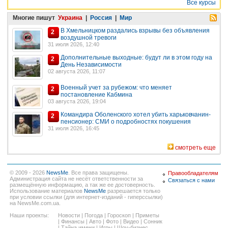
Все курсы
Многие пишут
Украина
|
Россия
|
Мир
В Хмельницком раздались взрывы без объявления
2
воздушной тревоги
31 июля 2026, 12:40
Дополнительные выходные: будут ли в этом году на
2
День Независимости
02 августа 2026, 11:07
Военный учет за рубежом: что меняет
2
постановление Кабмина
03 августа 2026, 19:04
Командира Оболенского хотел убить харьковчанин-
2
пенсионер: СМИ о подробностях покушения
31 июля 2026, 16:45
смотреть еще
© 2009 - 2026
NewsMe
. Все права защищены.
Правообладателям
Администрация сайта не несёт ответственности за
Связаться с нами
размещённую информацию, а так же ее достоверность.
Использование материалов
NewsMe
разрешается только
при условии ссылки (для интернет-изданий - гиперссылки)
на NewsMe.com.ua.
Наши проекты:
Новости
|
Погода
|
Гороскоп
|
Приметы
|
Финансы
|
Авто
|
Фото
|
Видео
|
Сонник
|
Тайна имени
|
Игры
|
Шоу-бизнес