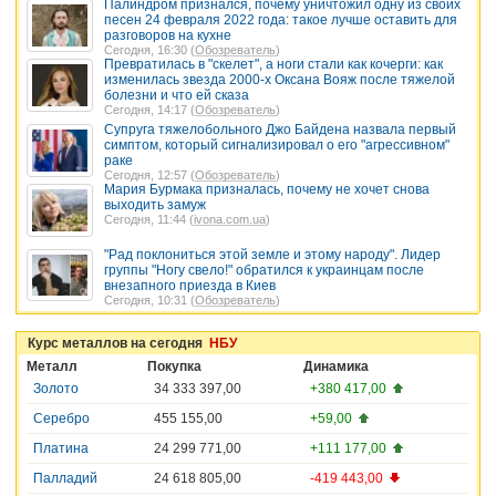
Палиндром признался, почему уничтожил одну из своих
песен 24 февраля 2022 года: такое лучше оставить для
разговоров на кухне
Сегодня, 16:30 (
Обозреватель
)
Превратилась в "скелет", а ноги стали как кочерги: как
изменилась звезда 2000-х Оксана Вояж после тяжелой
болезни и что ей сказа
Сегодня, 14:17 (
Обозреватель
)
Супруга тяжелобольного Джо Байдена назвала первый
симптом, который сигнализировал о его "агрессивном"
раке
Сегодня, 12:57 (
Обозреватель
)
Мария Бурмака призналась, почему не хочет снова
выходить замуж
Сегодня, 11:44 (
ivona.com.ua
)
"Рад поклониться этой земле и этому народу". Лидер
группы "Ногу свело!" обратился к украинцам после
внезапного приезда в Киев
Сегодня, 10:31 (
Обозреватель
)
Курс металлов на сегодня
НБУ
Металл
Покупка
Динамика
Золото
34 333 397,00
+380 417,00
Серебро
455 155,00
+59,00
Платина
24 299 771,00
+111 177,00
Палладий
24 618 805,00
-419 443,00