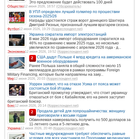
Это предложение будет действовать 100 дней
Общество
12 июня 2026, 18:57 (
Обозреватель
)
В УПЛ определен лучший голкипер по прошествии
сезона-2025/26
Награды удостоился страж ворот донецкого Шахтера
Дмитрий Ризнык, признанный лучшим вратарем сезона.
Футбол
12 июня 2026, 19:29 (
Корреспондент.net
)
Украина сократила импорт электростанций
В мае 2026 года импорт оборудования сократился на
46% по сравнению с маем 2025 года, но несколько
увеличился по сравнению с апрелем 2026 года - д...
Экономика
12 июня 2026, 19:52 (
Корреспондент.net
)
США дадут Польше 4 млрд кредита на американское
2
военное оборудование
Ранее Польша заняла в общей сложности около 15
миллиардов долларов в рамках программы Foreign
Military Financing, которые были направлены на заку...
Мир
12 июня 2026, 20:03 (
Корреспондент.net
)
Уоррен заявил, что на отказе Усика от пояса может
состояться бой Итаумы
Британский промоутер утверждает, что стоит украинцу
отказаться от боя с Кабайелом, его на ринге заступит
британский боксер.
Бокс
12 июня 2026, 20:14 (
Корреспондент.net
)
Продала детей для попрошайничества: женщину
2
приговорили к восьми годам
Обвиняемая намеревалась получить по 500 долларов за
11-летнего сына и 5-летнюю дочь.
Украина
12 июня 2026, 20:48 (
Корреспондент.net
)
Частные медучреждения требуют обеспечить равные
условия для всех участников по Программе медицинских