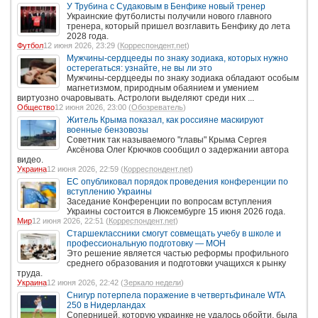
У Трубина с Судаковым в Бенфике новый тренер
Украинские футболисты получили нового главного
тренера, который пришел возглавить Бенфику до лета
2028 года.
Футбол
12 июня 2026, 23:29 (
Корреспондент.net
)
Мужчины-сердцееды по знаку зодиака, которых нужно
остерегаться: узнайте, не вы ли это
Мужчины-сердцееды по знаку зодиака обладают особым
магнетизмом, природным обаянием и умением
виртуозно очаровывать. Астрологи выделяют среди них ...
Общество
12 июня 2026, 23:00 (
Обозреватель
)
Житель Крыма показал, как россияне маскируют
военные бензовозы
Советник так называемого "главы" Крыма Сергея
Аксёнова Олег Крючков сообщил о задержании автора
видео.
Украина
12 июня 2026, 22:59 (
Корреспондент.net
)
ЕС опубликовал порядок проведения конференции по
вступлению Украины
Заседание Конференции по вопросам вступления
Украины состоится в Люксембурге 15 июня 2026 года.
Мир
12 июня 2026, 22:51 (
Корреспондент.net
)
Старшеклассники смогут совмещать учебу в школе и
профессиональную подготовку — МОН
Это решение является частью реформы профильного
среднего образования и подготовки учащихся к рынку
труда.
Украина
12 июня 2026, 22:42 (
Зеркало недели
)
Снигур потерпела поражение в четвертьфинале WTA
250 в Нидерландах
Соперницей, которую украинке не удалось обойти, была