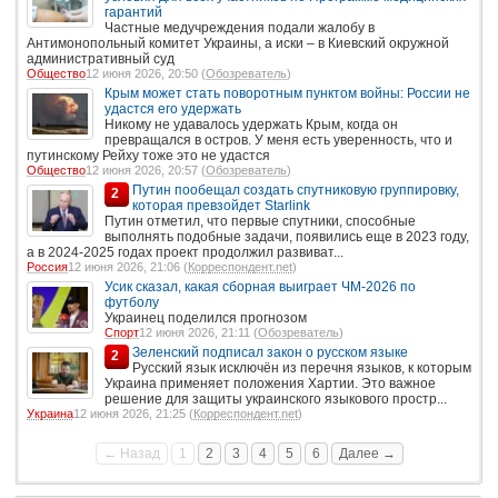
гарантий
Частные медучреждения подали жалобу в
Антимонопольный комитет Украины, а иски – в Киевский окружной
административный суд
Общество
12 июня 2026, 20:50 (
Обозреватель
)
Крым может стать поворотным пунктом войны: России не
удастся его удержать
Никому не удавалось удержать Крым, когда он
превращался в остров. У меня есть уверенность, что и
путинскому Рейху тоже это не удастся
Общество
12 июня 2026, 20:57 (
Обозреватель
)
Путин пообещал создать спутниковую группировку,
2
которая превзойдет Starlink
Путин отметил, что первые спутники, способные
выполнять подобные задачи, появились еще в 2023 году,
а в 2024-2025 годах проект продолжил развиват...
Россия
12 июня 2026, 21:06 (
Корреспондент.net
)
Усик сказал, какая сборная выиграет ЧМ-2026 по
футболу
Украинец поделился прогнозом
Спорт
12 июня 2026, 21:11 (
Обозреватель
)
Зеленский подписал закон о русском языке
2
Русский язык исключён из перечня языков, к которым
Украина применяет положения Хартии. Это важное
решение для защиты украинского языкового простр...
Украина
12 июня 2026, 21:25 (
Корреспондент.net
)
← Назад
1
2
3
4
5
6
Далее →