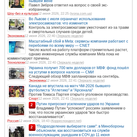
бывшей жене
Павел Зибров ответил на вопрос о своей экс-
избраннице.
Шоу-биз и культура
12 июня 2026, 22:25 (
ivona.com.ua
)
Во Львове с июля ограничат использование
электросамокатов: что изменится
Контроль за электросамокатами ужесточают из-за травм
и смертельных случаев среди детей.
Экономика
12 июня 2026, 22:40 (
Зеркало недели
)
Масштабный сбой в Meta: сервисы компании работают с
перебоями по всему миру — CNET
Число жалоб на работу платформ стремительно растет,
однако инженерные службы компании Meta пока не
комментируют причины.
Технологии
12 июня 2026, 22:40 (
Зеркало недели
)
Украина получит 700 млн долларов от МВФ: фонд пошёл
на уступки в вопросе налогов — СМИ
Следующий обзор МВФ запланирован на сентябрь.
Экономика
12 июня 2026, 22:41 (
Зеркало недели
)
Канада не впустила на матч ЧМ-2026 бывшего
футболиста "Атлетико" и "Арсенала"
Против Томаса Партея открыто уголовное производство.
Спорт
12 июня 2026, 22:41 (
Зеркало недели
)
Путин пригрозил усилением ударов по Украине
2
Владимир Путин "успокоил" россиян заявлением о
том, что после украинских ударов "все быстро
восстанавливается".
Россия
12 июня 2026, 18:43 (
Корреспондент.net
)
"Подразделение выбираете сами": в Минобороны
2
объяснили, как восстановиться на службе
военнослужащим, ушедшим в СОЧ до 11 июня