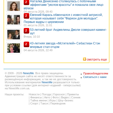
Наталка Денисенко столкнулась с побочными
2
эффектами "уколов красоты" и показала свое лицо
вблизи
04 августа 2026, 09:40
Евгений Карась обвенчался с известной актрисой,
2
которая называет себя "Фарион для молодых".
Первые кадры с церемонии
01 августа 2026, 11:01
53-летний брат Анджелины Джоли совершил каминг-
2
аут
Вчера, 10:10
43-летняя звезда «Мстителей» Себастиан Стэн
2
впервые стал отцом
04 августа 2026, 22:49
смотреть еще
© 2009 - 2026
NewsMe
. Все права защищены.
Правообладателям
Администрация сайта не несёт ответственности за
Связаться с нами
размещённую информацию, а так же ее достоверность.
Использование материалов
NewsMe
разрешается только
при условии ссылки (для интернет-изданий - гиперссылки)
на NewsMe.com.ua.
Наши проекты:
Новости
|
Погода
|
Гороскоп
|
Приметы
|
Финансы
|
Авто
|
Фото
|
Видео
|
Сонник
|
Тайна имени
|
Игры
|
Шоу-бизнес
|
Спорт
|
Такси
|
Переводчик