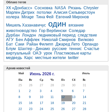
Облако тегов
ХК «Донбасс»
Сосновка
NASA
Рязань
Chrysler
Марлен Дитрих
потолки
Алисия Сильверстоун
холера
Mirage
Тина Фей
Евгений Миронов
один
Мишель Хазанавичус
вязание
животноводство
Гор Вербински
Соледар
Дурбан
Лондон
ледниковый период
следствие
АГУ
Бен Аффлек
Николай Смирнов
Вилково
Бат
Саки
Райан Филипп
Джаред Лето
Орландо
Блум
Шахтер - Динамо
русские
теннис
Счастье
виртуальный
ОАЭ
урок
Пластиковые карты
медведь
Карс
местные жители
twitter
Архив новостей
Май
Июнь 2026 г.
Июль
Пн
Вт
Ср
Чт
Пт
Сб
Вс
25
26
27
28
29
30
31
1
2
3
4
5
6
7
8
9
10
11
12
13
14
15
16
17
18
19
20
21
22
23
24
25
26
27
28