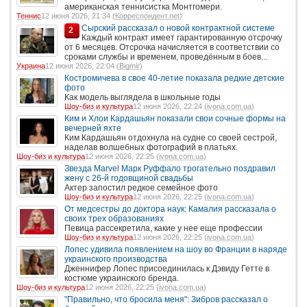
американская теннисистка Монтгомери.
Теннис
12 июня 2026, 21:34 (
Корреспондент.net
)
Сырский рассказал о новой контрактной системе
2
Каждый контракт имеет гарантированную отсрочку
от 6 месяцев. Отсрочка начисляется в соответствии со
сроками службы и временем, проведённым в боев...
Украина
12 июня 2026, 22:04 (
Bigmir
)
Костромичева в свое 40-летие показала редкие детские
фото
Как модель выглядела в школьные годы
Шоу-биз и культура
12 июня 2026, 22:24 (
ivona.com.ua
)
Ким и Хлои Кардашьян показали свои сочные формы на
вечерней яхте
Ким Кардашьян отдохнула на судне со своей сестрой,
наделав волшебных фотографий в платьях.
Шоу-биз и культура
12 июня 2026, 22:25 (
ivona.com.ua
)
Звезда Marvel Марк Руффало трогательно поздравил
жену с 26-й годовщиной свадьбы
Актер запостил редкое семейное фото
Шоу-биз и культура
12 июня 2026, 22:25 (
ivona.com.ua
)
От медсестры до доктора наук: Камалия рассказала о
своих трех образованиях
Певица рассекретила, какие у нее еще профессии
Шоу-биз и культура
12 июня 2026, 22:25 (
ivona.com.ua
)
Лопес удивила появлением на шоу во Франции в наряде
украинского производства
Дженнифер Лопес присоединилась к Дэвиду Гетте в
костюме украинского бренда.
Шоу-биз и культура
12 июня 2026, 22:25 (
ivona.com.ua
)
"Правильно, что бросила меня": Зибров рассказал о