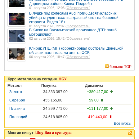
Дарницком районе Киева. Подробн
01 августа 2026, 12:06 (
Обозреватель
)
В Луцке под колесами Audi погиб десятиклассник:
убийца-студент ехал на красный свет на бешеной
скорости. Видео 18+
01 августа 2026, 22:07 (
Обозреватель
)
В Киеве на Васильковской произошло ДТП: погиб
мотоциклист.
02 августа 2026, 15:42 (
Обозреватель
)
Клирик УПЦ (МП) корректировал обстрелы Донецкой
области: как наказали агента ФСБ
06 августа 2026, 18:47 (
Обозреватель
)
больше TOP
Курс металлов на сегодня
НБУ
Металл
Покупка
Динамика
Золото
34 333 397,00
+380 417,00
Серебро
455 155,00
+59,00
Платина
24 299 771,00
+111 177,00
Палладий
24 618 805,00
-419 443,00
Все курсы
Многие пишут
Шоу-биз и культура