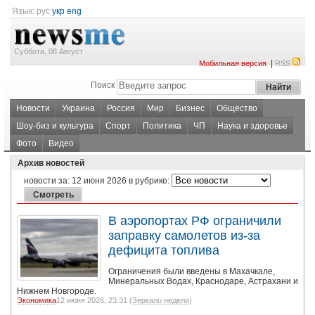
Язык:
рус
укр
eng
Суббота, 08 Август
|
Мобильная версия
RSS
Поиск
Новости
Украина
Россия
Мир
Бизнес
Общество
Шоу-биз и культура
Спорт
Политика
ЧП
Наука и здоровье
Фото
Видео
Архив новостей
новости за:
12 июня 2026
в рубрике:
В аэропортах РФ ограничили
заправку самолетов из-за
дефицита топлива
Ограничения были введены в Махачкале,
Минеральных Водах, Краснодаре, Астрахани и
Нижнем Новгороде.
Экономика
12 июня 2026, 23:31 (
Зеркало недели
)