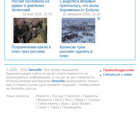
Россия заслужила на
Сандулеса впервые
удары и давление -
призналась, что была
Зеленский
беременна от Бобула
16 мая 2026, 22:30
22 февраля 2026, 22:28
В
Пограничники взяли в
Купянске трое
плен трех россиян
россиян сдались в
плен
© 2009 - 2026
NewsMe
. Все права защищены.
Правообладателям
Администрация сайта не несёт ответственности за
Связаться с нами
размещённую информацию, а так же ее достоверность.
Использование материалов
NewsMe
разрешается только
при условии ссылки (для интернет-изданий - гиперссылки)
на NewsMe.com.ua.
Наши проекты:
Новости
|
Погода
|
Гороскоп
|
Приметы
|
Финансы
|
Авто
|
Фото
|
Видео
|
Сонник
|
Тайна имени
|
Игры
|
Шоу-бизнес
|
Спорт
|
Такси
|
Переводчик