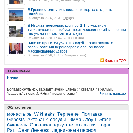
31 июля 2026, 01:35 (
Зеркало недели
)
В Греции столкнулись пожарные вертолеты, есть
погибшие
02 августа 2026, 22:37 (
Bigmir
)
В Италии произошло крупное ДТП с участием
туристического автобуса: шесть человек погибли, десятки
получили травмы. Фото и видео
03 августа 2026, 15:03 (
Обозреватель
)
"Мне не нравится убивать людей": Трамп заявил о
возобновлении переговоров с Ираном после
массированных ударов
03 августа 2026, 11:10 (
Обозреватель
)
больше TOP
Тайна имени
Иляна
молдаво-румынск. вариант имени Елена ( " светлая " ) ;калмыц.
"радость" : тюрк. Ил+Яна " новая страна "
Читать дальше
Облако тегов
монастырь
Wikileaks
Терпение
Полтавка
Genesis
Актабанк
сосуды
Эмма Стоун
Grace
буковель
Словакия
иркутске
открытки
Logan
Рац
Энни Леннокс
ледниковый период