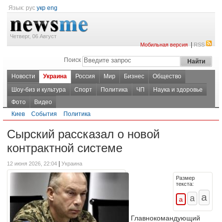
Язык:
рус
укр
eng
Четверг, 06 Август
|
Мобильная версия
RSS
Поиск
Новости
Украина
Россия
Мир
Бизнес
Общество
Шоу-биз и культура
Спорт
Политика
ЧП
Наука и здоровье
Фото
Видео
Киев
События
Политика
Сырский рассказал о новой
контрактной системе
|
12 июня 2026, 22:04
Украина
Размер
текста:
Главнокомандующий