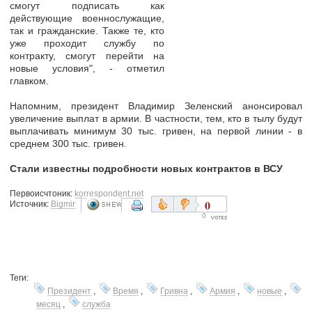
смогут подписать как
действующие военнослужащие,
так и гражданские. Также те, кто
уже проходит службу по
контракту, смогут перейти на
новые условия", - отметил
главком.
Напомним, президент Владимир Зеленский анонсировал
увеличение выплат в армии. В частности, тем, кто в тылу будут
выплачивать минимум 30 тыс. гривен, на первой линии - в
среднем 300 тыс. гривен.
Стали известны подробности новых контрактов в ВСУ
Первоисчтоник:
korrespondent.net
0
Источник:
Bigmir
0
Теги:
Президент
,
Время
,
Гривна
,
Армия
,
новые
,
месяц
,
служба