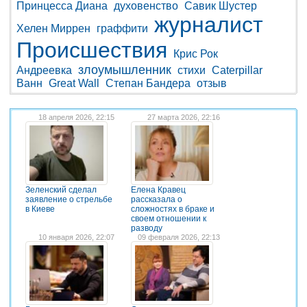
Принцесса Диана
духовенство
Савик Шустер
журналист
Хелен Миррен
граффити
Происшествия
Крис Рок
злоумышленник
Андреевка
стихи
Caterpillar
Ванн
Great Wall
Степан Бандера
отзыв
18 апреля 2026, 22:15
27 марта 2026, 22:16
Зеленский сделал
Елена Кравец
заявление о стрельбе
рассказала о
в Киеве
сложностях в браке и
своем отношении к
разводу
10 января 2026, 22:07
09 февраля 2026, 22:13