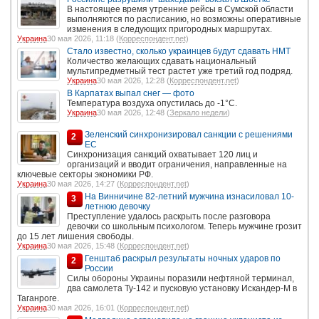
В настоящее время утренние рейсы в Сумской области
выполняются по расписанию, но возможны оперативные
изменения в следующих пригородных маршрутах.
Украина
30 мая 2026, 11:18 (
Корреспондент.net
)
Стало известно, сколько украинцев будут сдавать НМТ
Количество желающих сдавать национальный
мультипредметный тест растет уже третий год подряд.
Украина
30 мая 2026, 12:28 (
Корреспондент.net
)
В Карпатах выпал снег — фото
Температура воздуха опустилась до -1°С.
Украина
30 мая 2026, 12:48 (
Зеркало недели
)
Зеленский синхронизировал санкции с решениями
2
ЕС
Синхронизация санкций охватывает 120 лиц и
организаций и вводит ограничения, направленные на
ключевые секторы экономики РФ.
Украина
30 мая 2026, 14:27 (
Корреспондент.net
)
На Винничине 82-летний мужчина изнасиловал 10-
3
летнюю девочку
Преступление удалось раскрыть после разговора
девочки со школьным психологом. Теперь мужчине грозит
до 15 лет лишения свободы.
Украина
30 мая 2026, 15:48 (
Корреспондент.net
)
Генштаб раскрыл результаты ночных ударов по
2
России
Силы обороны Украины поразили нефтяной терминал,
два самолета Ту-142 и пусковую установку Искандер-М в
Таганроге.
Украина
30 мая 2026, 16:01 (
Корреспондент.net
)