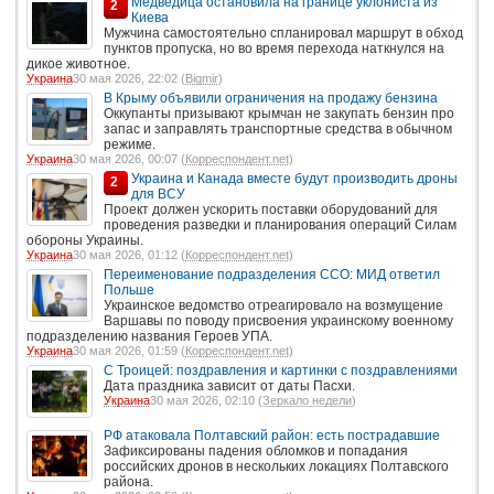
Медведица остановила на границе уклониста из
2
Киева
Мужчина самостоятельно спланировал маршрут в обход
пунктов пропуска, но во время перехода наткнулся на
дикое животное.
Украина
30 мая 2026, 22:02 (
Bigmir
)
В Крыму объявили ограничения на продажу бензина
Оккупанты призывают крымчан не закупать бензин про
запас и заправлять транспортные средства в обычном
режиме.
Украина
30 мая 2026, 00:07 (
Корреспондент.net
)
Украина и Канада вместе будут производить дроны
2
для ВСУ
Проект должен ускорить поставки оборудований для
проведения разведки и планирования операций Силам
обороны Украины.
Украина
30 мая 2026, 01:12 (
Корреспондент.net
)
Переименование подразделения ССО: МИД ответил
Польше
Украинское ведомство отреагировало на возмущение
Варшавы по поводу присвоения украинскому военному
подразделению названия Героев УПА.
Украина
30 мая 2026, 01:59 (
Корреспондент.net
)
С Троицей: поздравления и картинки с поздравлениями
Дата праздника зависит от даты Пасхи.
Украина
30 мая 2026, 02:10 (
Зеркало недели
)
РФ атаковала Полтавский район: есть пострадавшие
Зафиксированы падения обломков и попадания
российских дронов в нескольких локациях Полтавского
района.