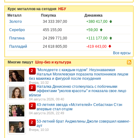
Курс металлов на сегодня
НБУ
Металл
Покупка
Динамика
Золото
34 333 397,00
+380 417,00
Серебро
455 155,00
+59,00
Платина
24 299 771,00
+111 177,00
Палладий
24 618 805,00
-419 443,00
Все курсы
Многие пишут
Шоу-биз и культура
"Молодеете с каждым годом". Неузнаваемая
2
Наталья Могилевская поразила поклонников лицом
без макияжа и фигурой после похудения
Вчера, 10:32
Наталка Денисенко столкнулась с побочными
2
эффектами "уколов красоты" и показала свое лицо
вблизи
04 августа 2026, 09:40
43-летняя звезда «Мстителей» Себастиан Стэн
2
впервые стал отцом
04 августа 2026, 22:49
53-летний брат Анджелины Джоли совершил каминг-
2
аут
Вчера, 10:10