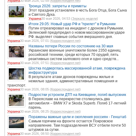
Украина
30 мая 2026, 02:59 (
Корреспондент.net
)
Троица 2026: запреты и приметы
Этот праздник установлен в честь Бога Отца, Бога Сына
и Святого Духа.
Украина
30 мая 2026, 04:53 (
Зеркало недели
)
Итоги 29.05: Новый удар РФ и "прилет" в Румынии
Путин отреагировал на инцидент с дроном в Румынии.
Зеленский предупредил о новом массированном ударе
РФ. выделяет главные события вчерашнего дня.
Украина
30 мая 2026, 07:01 (
Корреспондент.net
)
Названы потери России по состоянию на 30 мая
Украинские военные уничтожили более 2350 единиц
российской техники, среди которых 70 орудий, пять
реактивных систем залпового огня и одно средств...
Украина
30 мая 2026, 07:51 (
Корреспондент.net
)
Шостка подверглась массированной атаке, повреждена
инфраструктура
В результате атаки дронов повреждены жилые и
нежилые здания, административные помещения и
транспорт.
Украина
30 мая 2026, 08:05 (
Корреспондент.net
)
Подростки устроили ДТП на Киевщине, погиб выпускник
В Переяславе на перекрестке столкнулись два
автомобиля – BMW X7 и Skoda Superb. Погиб 17-летний
парень.
Украина
30 мая 2026, 08:25 (
Корреспондент.net
)
Поражены важные цели и скопления россиян - Генштаб
Самым горячим на фронте остается Покровское
направление. Там подразделения ВСУ отбили почти 50
штурмов за сутки.
Украина
30 мая 2026, 08:50 (
Корреспондент.net
)