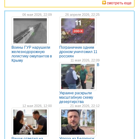
смотреть еще
06 мая 2026, 22:09
26 апреля 2026, 22:25
Воины ГУР нарушили
Пограничник одним
железнодорожную
дроном уничтожил 11
логистику оккупантов в
россиян
Крыму
11 мая 2026, 22:09
В
Украине раскрыли
масштабную схему
дезертирства
12 мая 2026, 12:00
21 мая 2026, 22:12
Ращук ответил на
Угроза из Беларуси: