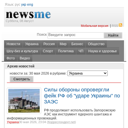
Язык:
рус
укр
eng
Суббота, 08 Август
|
Мобильная версия
RSS
Поиск
Новости
Украина
Россия
Мир
Бизнес
Общество
Шоу-биз и культура
Спорт
Политика
ЧП
Наука и здоровье
Фото
Видео
Архив новостей
новости за:
30 мая 2026
в рубрике:
Силы обороны опровергли
фейк РФ об "ударе Украины" по
ЗАЭС
РФ продолжает использовать Запорожскую
АЭС как инструмент ядерного шантажа и
информационных провокаций.
Украина
30 мая 2026, 23:04 (
Корреспондент.net
)