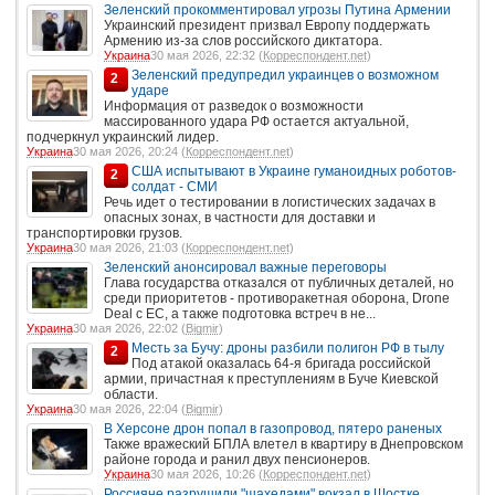
Зеленский прокомментировал угрозы Путина Армении
Украинский президент призвал Европу поддержать
Армению из-за слов российского диктатора.
Украина
30 мая 2026, 22:32 (
Корреспондент.net
)
Зеленский предупредил украинцев о возможном
2
ударе
Информация от разведок о возможности
массированного удара РФ остается актуальной,
подчеркнул украинский лидер.
Украина
30 мая 2026, 20:24 (
Корреспондент.net
)
США испытывают в Украине гуманоидных роботов-
2
солдат - СМИ
Речь идет о тестировании в логистических задачах в
опасных зонах, в частности для доставки и
транспортировки грузов.
Украина
30 мая 2026, 21:03 (
Корреспондент.net
)
Зеленский анонсировал важные переговоры
Глава государства отказался от публичных деталей, но
среди приоритетов - противоракетная оборона, Drone
Deal с ЕС, а также подготовка встреч в не...
Украина
30 мая 2026, 22:02 (
Bigmir
)
Месть за Бучу: дроны разбили полигон РФ в тылу
2
Под атакой оказалась 64-я бригада российской
армии, причастная к преступлениям в Буче Киевской
области.
Украина
30 мая 2026, 22:04 (
Bigmir
)
В Херсоне дрон попал в газопровод, пятеро раненых
Также вражеский БПЛА влетел в квартиру в Днепровском
районе города и ранил двух пенсионеров.
Украина
30 мая 2026, 10:26 (
Корреспондент.net
)
Россияне разрушили "шахедами" вокзал в Шостке