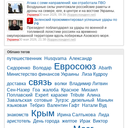
Атака с семи направлений: как отработала ПВО
Воздушные силы уничтожали российские ракеты и
дроны на севере, юге, в центре и на востоке Украины.
Украина
30 мая 2026, 09:36 (
Корреспондент.net
)
Зеленский прокомментировал успешные удары по
2
РФ
Президент поблагодарил за удары по военной и
топливной логистике россиян на временно
оккупированной территории вдоль побережья Азовского моря.
Украина
30 мая 2026, 21:38 (
Корреспондент.net
)
Облако тегов
путешественник
Husqvarna
Александр
Евросоюз
Сидоренко
Володар
Abarth
Министерство финансов Украины
Лиза Кудроу
связь
доставка
волки
Владимир Литвин
Сен-Назер
Гоа
жалоба
Красное
Михаил
Поплавский
Expert
караоке
Tribute
Алина
Завальская
сотовые
Зугрэс
дизельный
Маньян
языковая
Тебриз
Валентин Гафт
Натали Вуд
Крым
знакомств
Ирина Салтыкова
Лида
аристотель
День города
желтое
Ирак
Виктор