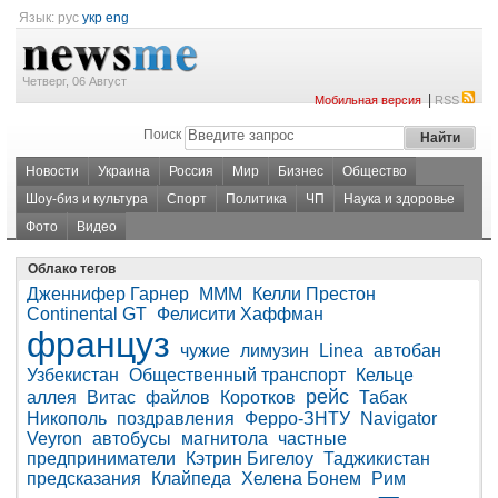
Язык:
рус
укр
eng
Четверг, 06 Август
|
Мобильная версия
RSS
Поиск
Новости
Украина
Россия
Мир
Бизнес
Общество
Шоу-биз и культура
Спорт
Политика
ЧП
Наука и здоровье
Фото
Видео
Облако тегов
Дженнифер Гарнер
МММ
Келли Престон
Continental GT
Фелисити Хаффман
француз
чужие
лимузин
Linea
автобан
Узбекистан
Общественный транспорт
Кельце
рейс
аллея
Витас
файлов
Коротков
Табак
Никополь
поздравления
Ферро-ЗНТУ
Navigator
Veyron
автобусы
магнитола
частные
предприниматели
Кэтрин Бигелоу
Таджикистан
предсказания
Клайпеда
Хелена Бонем
Рим