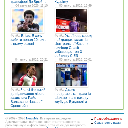
трансфері Де Брюйне
Кудрівку
04 августа 2026, 11:10
03 августа 2026, 13:49
Футбол
Еліас: Я хочу
Футбол
Українець серед
забити понад 20 голів
найкращих талантів
в цьому сезоні
Центральної Європи:
голкіпер Славії
увійшов до топ-3
рейтингу CIES
04 августа 2026, 20:21
03 августа 2026, 20:01
Футбол
Челсі близький
Футбол
Джеко
до підписання лівого
продовжив контракт із
захисника Райо
Шальке після виходу
Вальєкано Чаваррії —
клубу до Бундесліги
Орнштейн
© 2009 - 2026
NewsMe
. Все права защищены.
Правообладателям
Администрация сайта не несёт ответственности за
Связаться с нами
размещённую информацию, а так же ее достоверность.