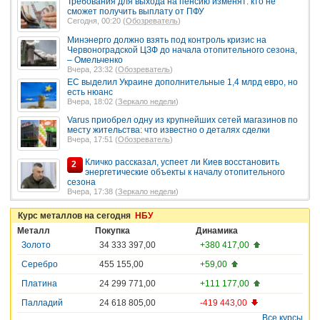
Требования для выхода на пенсию изменят: кто не
сможет получить выплату от ПФУ
Сегодня, 00:20 (
Обозреватель
)
Минэнерго должно взять под контроль кризис на
Червоноградской ЦЗФ до начала отопительного сезона,
– Омельченко
Вчера, 23:32 (
Обозреватель
)
ЕС выделил Украине дополнительные 1,4 млрд евро, но
есть нюанс
Вчера, 18:02 (
Зеркало недели
)
Varus приобрел одну из крупнейших сетей магазинов по
месту жительства: что известно о деталях сделки
Вчера, 17:51 (
Обозреватель
)
Кличко рассказал, успеет ли Киев восстановить
2
энергетические объекты к началу отопительного
сезона
Вчера, 17:38 (
Зеркало недели
)
Курс металлов на сегодня
НБУ
Металл
Покупка
Динамика
Золото
34 333 397,00
+380 417,00
Серебро
455 155,00
+59,00
Платина
24 299 771,00
+111 177,00
Палладий
24 618 805,00
-419 443,00
Все курсы