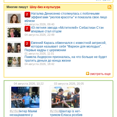
Многие пишут
Шоу-биз и культура
Наталка Денисенко столкнулась с побочными
2
эффектами "уколов красоты" и показала свое лицо
вблизи
04 августа 2026, 09:40
43-летняя звезда «Мстителей» Себастиан Стэн
2
впервые стал отцом
04 августа 2026, 22:49
Евгений Карась обвенчался с известной актрисой,
2
которая называет себя "Фарион для молодых".
Первые кадры с церемонии
01 августа 2026, 11:01
Памела Андерсон призналась, на что больше не будет
тратить деньги до конца жизни
04 августа 2026, 18:42
смотреть еще
04 августа 2026, 10:22
03 августа 2026, 20:05
Футбол
Інтер Маямі
Футбол
Шахтар із хет-
незацікавлені у
триком Еліаса розбив