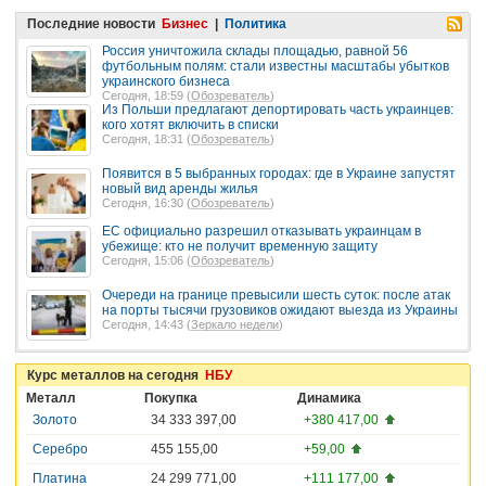
Последние новости
Бизнес
|
Политика
Россия уничтожила склады площадью, равной 56
футбольным полям: стали известны масштабы убытков
украинского бизнеса
Сегодня, 18:59 (
Обозреватель
)
Из Польши предлагают депортировать часть украинцев:
кого хотят включить в списки
Сегодня, 18:31 (
Обозреватель
)
Появится в 5 выбранных городах: где в Украине запустят
новый вид аренды жилья
Сегодня, 16:30 (
Обозреватель
)
ЕС официально разрешил отказывать украинцам в
убежище: кто не получит временную защиту
Сегодня, 15:06 (
Обозреватель
)
Очереди на границе превысили шесть суток: после атак
на порты тысячи грузовиков ожидают выезда из Украины
Сегодня, 14:43 (
Зеркало недели
)
Курс металлов на сегодня
НБУ
Металл
Покупка
Динамика
Золото
34 333 397,00
+380 417,00
Серебро
455 155,00
+59,00
Платина
24 299 771,00
+111 177,00