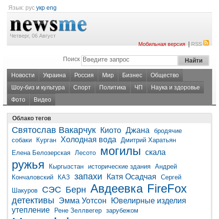
Язык:
рус
укр
eng
Четверг, 06 Август
|
Мобильная версия
RSS
Поиск
Новости
Украина
Россия
Мир
Бизнес
Общество
Шоу-биз и культура
Спорт
Политика
ЧП
Наука и здоровье
Фото
Видео
Облако тегов
Святослав Вакарчук
Киото
Джана
бродячие
Холодная вода
собаки
Курган
Дмитрий Харатьян
могилы
скала
Елена Белозерская
Лесото
ружья
Кыргызстан
исторические здания
Андрей
запахи
Катя Осадчая
Кончаловский
КАЗ
Сергей
Авдеевка
FireFox
СЭС
Берн
Шакуров
детективы
Эмма Уотсон
Ювелирные изделия
утепление
Рене Зеллвегер
зарубежом