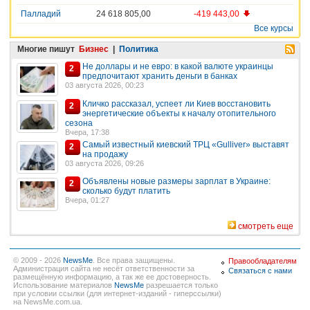
Палладий
24 618 805,00
-419 443,00
Все курсы
Многие пишут
Бизнес
|
Политика
Не доллары и не евро: в какой валюте украинцы
2
предпочитают хранить деньги в банках
03 августа 2026, 00:23
Кличко рассказал, успеет ли Киев восстановить
2
энергетические объекты к началу отопительного
сезона
Вчера, 17:38
Самый известный киевский ТРЦ «Gulliver» выставят
2
на продажу
03 августа 2026, 09:26
Объявлены новые размеры зарплат в Украине:
2
сколько будут платить
Вчера, 01:27
смотреть еще
© 2009 - 2026
NewsMe
. Все права защищены.
Правообладателям
Администрация сайта не несёт ответственности за
Связаться с нами
размещённую информацию, а так же ее достоверность.
Использование материалов
NewsMe
разрешается только
при условии ссылки (для интернет-изданий - гиперссылки)
на NewsMe.com.ua.