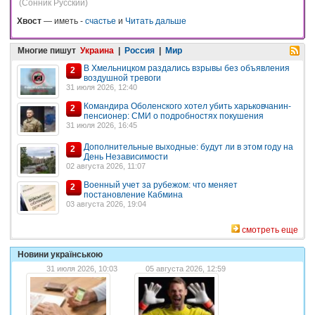
(Сонник Русский)
Хвост
— иметь -
счастье
и
Читать дальше
Многие пишут
Украина
|
Россия
|
Мир
В Хмельницком раздались взрывы без объявления
2
воздушной тревоги
31 июля 2026, 12:40
Командира Оболенского хотел убить харьковчанин-
2
пенсионер: СМИ о подробностях покушения
31 июля 2026, 16:45
Дополнительные выходные: будут ли в этом году на
2
День Независимости
02 августа 2026, 11:07
Военный учет за рубежом: что меняет
2
постановление Кабмина
03 августа 2026, 19:04
смотреть еще
Новини українською
31 июля 2026, 10:03
05 августа 2026, 12:59