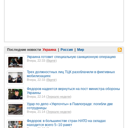
Последние новости
Украина
|
Россия
|
Мир
Украина готовит специальную санкционную операцию
Вчера, 22:33 (
Bigmir
)
Трех должностных лиц ТЦК разоблачили в фиктивных
мобилизациях
Вчера, 22:33 (
Bigmir
)
Федоров надеется вернуться на пост министра обороны
Украины
Вчера, 22:14 (
Зеркало недели
)
Удар по депо «Укрпочты» в Павлограде: погибли две
сотрудницы
Вчера, 21:14 (
Зеркало недели
)
Федоров: в большинстве стран НАТО на складах
находится всего 5–10 ракет