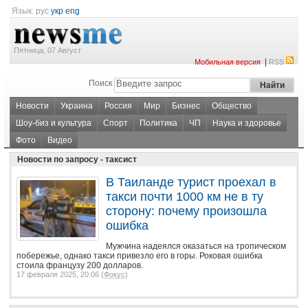
Язык:
рус
укр
eng
Пятница, 07 Август
|
Мобильная версия
RSS
Поиск
Новости
Украина
Россия
Мир
Бизнес
Общество
Шоу-биз и культура
Спорт
Политика
ЧП
Наука и здоровье
Фото
Видео
Новости по запросу - таксист
В Таиланде турист проехал в
такси почти 1000 км не в ту
сторону: почему произошла
ошибка
Мужчина надеялся оказаться на тропическом
побережье, однако такси привезло его в горы. Роковая ошибка
стоила французу 200 долларов.
17 февраля 2025, 20:06 (
Фокус
)