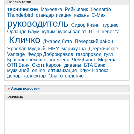
Облако тегов
технические
Макеевка
Рейкьявик
Leonardo
Thunderbird
стандартизация
казань
C-Max
руководитель
Сидор Кизин
турцию
Орландо Блум
купим
курсы валют
НТН
невеста
Кличко
Джаред Лето
Печерский район
НБУ
Ярослав Мудрый
марихуана
Дзержинское
Vantage
Федор Добронравов
газопровод
гугл
Красноперекопск
оползень
Челябинск
Мерефа
ОТП Банк
Скотт Карсон
диваны
БТА Банк
мужчиной
online
оптимизация
Клуж-Напока
донор
коллектор
Ола
отопление
Архив новостей
Реклама