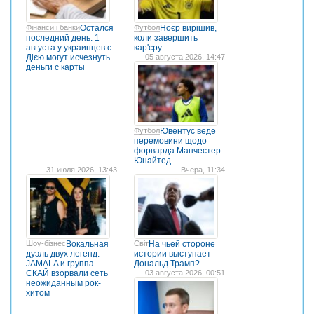
Фінанси і банки
Остался
Футбол
Ноєр вирішив,
последний день: 1
коли завершить
августа у украинцев с
кар'єру
Дією могут исчезнуть
05 августа 2026, 14:47
деньги с карты
Футбол
Ювентус веде
перемовини щодо
форварда Манчестер
Юнайтед
31 июля 2026, 13:43
Вчера, 11:34
Шоу-бізнес
Вокальная
Світ
На чьей стороне
дуэль двух легенд:
истории выступает
JAMALA и группа
Дональд Трамп?
СКАЙ взорвали сеть
03 августа 2026, 00:51
неожиданным рок-
хитом