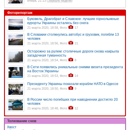
Вчера, 21:13 (
Зеркало недели
)
Фоторепортаж
Буковель, Драгобрат и Славское: лучшие горнолыжные
курорты Украины остались без снега
21 марта 2020, 18:58, Фото
17
В Словакии столкнулись автобус и грузовик, погибли 13
человек
21 марта 2020, 18:56, Фото
21
Осторожно за рулем: столичные дороги снова накрыла
загадочная туманность
21 марта 2020, 18:54, Фото
8
В Сети появились уникальные снимки визита президента
на Восток Украины
21 марта 2020, 18:53, Фото
14
Президенту Украины показали корабли НАТО в Одессе
21 марта 2020, 18:50, Фото
9
В России число погибших при наводнении достигло 20
человек
21 марта 2020, 18:48, Фото
12
Толкование снов
Хвост