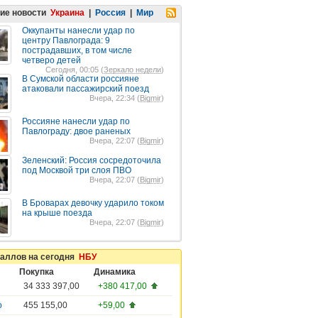
ие новости
Украина
|
Россия
|
Мир
Оккупанты нанесли удар по
центру Павлограда: 9
пострадавших, в том числе
четверо детей
Сегодня, 00:05 (
Зеркало недели
)
В Сумской области россияне
атаковали пассажирский поезд
Вчера, 22:34 (
Bigmir
)
Россияне нанесли удар по
Павлограду: двое раненых
Вчера, 22:07 (
Bigmir
)
Зеленский: Россия сосредоточила
под Москвой три слоя ПВО
Вчера, 22:07 (
Bigmir
)
В Броварах девочку ударило током
на крыше поезда
Вчера, 22:07 (
Bigmir
)
таллов на сегодня
НБУ
Покупка
Динамика
34 333 397,00
+380 417,00
о
455 155,00
+59,00