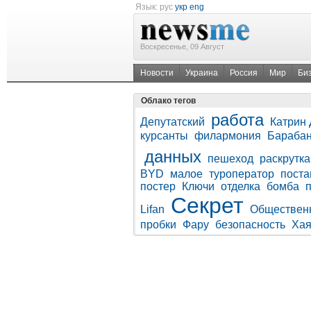
Язык:
рус
укр
eng
Воскресенье, 09 Август
Новости
Украина
Россия
Мир
Би
Облако тегов
работа
Депутатский
Катрин
курсанты
филармония
Бараба
данных
пешеход
раскрутка
BYD
малое
туроператор
поста
постер
Ключи
отделка
бомба
Секрет
Lifan
Обществен
пробки
Фару
безопасность
Хая