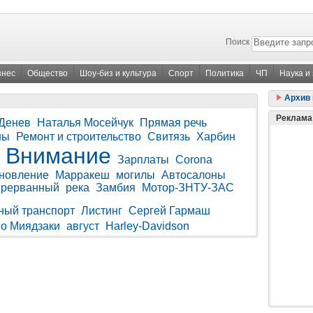
Поиск
знес
Общество
Шоу-биз и культура
Спорт
Политика
ЧП
Наука и
Архив 
Реклама
 Денев
Наталья Мосейчук
Прямая речь
ны
Ремонт и строительство
Свитязь
Харбин
Внимание
Зарплаты
Corona
новление
Марракеш
могилы
Автосалоны
прерванный
река
Замбия
Мотор-ЗНТУ-ЗАС
ный транспорт
Листинг
Сергей Гармаш
о Миядзаки
август
Harley-Davidson