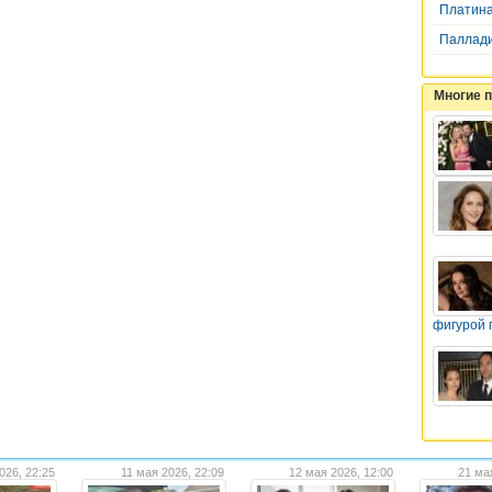
Платин
Паллад
Многие 
фигурой 
026, 22:25
11 мая 2026, 22:09
12 мая 2026, 12:00
21 ма