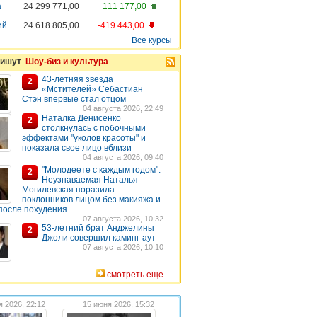
а
24 299 771,00
+111 177,00
ий
24 618 805,00
-419 443,00
Все курсы
пишут
Шоу-биз и культура
43-летняя звезда
2
«Мстителей» Себастиан
Стэн впервые стал отцом
04 августа 2026, 22:49
Наталка Денисенко
2
столкнулась с побочными
эффектами "уколов красоты" и
показала свое лицо вблизи
04 августа 2026, 09:40
"Молодеете с каждым годом".
2
Неузнаваемая Наталья
Могилевская поразила
поклонников лицом без макияжа и
после похудения
07 августа 2026, 10:32
53-летний брат Анджелины
2
Джоли совершил каминг-аут
07 августа 2026, 10:10
смотреть еще
я 2026, 22:12
15 июня 2026, 15:32