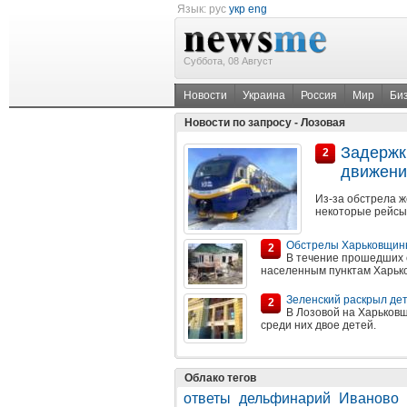
Язык:
рус
укр
eng
Суббота, 08 Август
Новости
Украина
Россия
Мир
Би
Новости по запросу - Лозовая
Задержк
2
движени
Из-за обстрела 
некоторые рейсы
Обстрелы Харьковщины:
2
В течение прошедших 
населенным пунктам Харько
Зеленский раскрыл дет
2
В Лозовой на Харьковщ
среди них двое детей.
Облако тегов
ответы
дельфинарий
Иваново