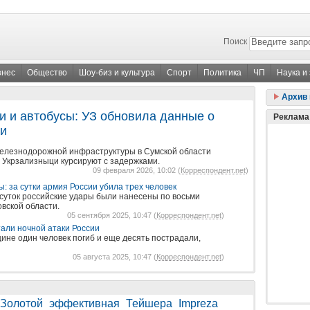
Поиск
знес
Общество
Шоу-биз и культура
Спорт
Политика
ЧП
Наука и
Архив 
и и автобусы: УЗ обновила данные о
Реклама
и
железнодорожной инфраструктуры в Сумской области
 Укрзализныци курсируют с задержками.
09 февраля 2026, 10:02 (
Корреспондент.net
)
 за сутки армия России убила трех человек
суток российские удары были нанесены по восьми
вской области.
05 сентября 2025, 10:47 (
Корреспондент.net
)
али ночной атаки России
ине один человек погиб и еще десять пострадали,
05 августа 2025, 10:47 (
Корреспондент.net
)
Золотой
эффективная
Тейшера
Impreza