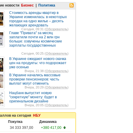
ие новости
Бизнес
|
Политика
Стоимость аренды квартир в
Украине изменилась: в некоторых
городах на одно жилье – десять
желающих арендовать
Сегодня, 09:31 (
Обозреватель
)
Главе "Привата" за месяц
заплатили почти на 2 млн грн
больше: озвучены космические
зарплаты государственных
Сегодня, 00:25 (
Обозреватель
)
В Украине ожидают нового скачка
цен на продукты: что подорожает
уже осенью
Вчера, 21:38 (
Обозреватель
)
В Украине начались массовые
проверки пенсионеров: часть
выплат могут отменить
Вчера, 20:29 (
Обозреватель
)
Нацбанк выпустит новую
"секретную" монету: будет в
оригинальном дизайне
Вчера, 20:05 (
Обозреватель
)
таллов на сегодня
НБУ
Покупка
Динамика
34 333 397,00
+380 417,00