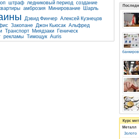
топ
штраф
ледниковый период
создание
Последн
квартиры
амброзия
Минирование
Шарль
аины
Дэвид Финчер
Алексей Кузнецов
фис
Закопане
Джон Кьюсак
Альфред
и
Транспорт
Миядзаки
Геническ
г
рекламы
Тимощук
Auris
банкиров
Курс ме
Металл
Золото