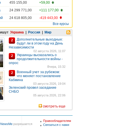
о
455 155,00
+59,00
а
24 299 771,00
+111 177,00
ий
24 618 805,00
-419 443,00
Все курсы
пишут
Украина
|
Россия
|
Мир
Дополнительные выходные:
2
будут ли в этом году на День
Независимости
02 августа 2026, 11:07
Украинцы высказались о
2
продолжительности войны -
опрос
Вчера, 15:32
Военный учет за рубежом:
2
что меняет постановление
Кабмина
03 августа 2026, 19:04
Зеленский провел заседание
СНБО
05 августа 2026, 22:06
смотреть еще
Правообладателям
в
NewsMe
разрешается
Связаться с нами