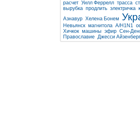
расчет
Уилл Феррелл
трасса
с
вырубка
продлить
электричка
Укр
Азнавур
Хелена Бонем
Невьянск
магнитола
A/H1N1
о
Хичкок
машины
эфир
Сен-Ден
Православие
Джесси Айзенбер