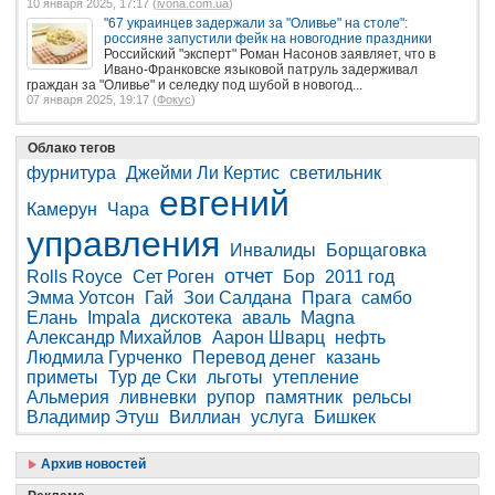
10 января 2025, 17:17 (
ivona.com.ua
)
"67 украинцев задержали за "Оливье" на столе":
россияне запустили фейк на новогодние праздники
Российский "эксперт" Роман Насонов заявляет, что в
Ивано-Франковске языковой патруль задерживал
граждан за "Оливье" и селедку под шубой в новогод...
07 января 2025, 19:17 (
Фокус
)
Облако тегов
фурнитура
Джейми Ли Кертис
светильник
евгений
Камерун
Чара
управления
Инвалиды
Борщаговка
отчет
Rolls Royce
Сет Роген
Бор
2011 год
Эмма Уотсон
Гай
Зои Салдана
Прага
самбо
Елань
Impala
дискотека
аваль
Magna
Александр Михайлов
Аарон Шварц
нефть
Людмила Гурченко
Перевод денег
казань
приметы
Тур де Ски
льготы
утепление
Альмерия
ливневки
рупор
памятник
рельсы
Владимир Этуш
Виллиан
услуга
Бишкек
Архив новостей