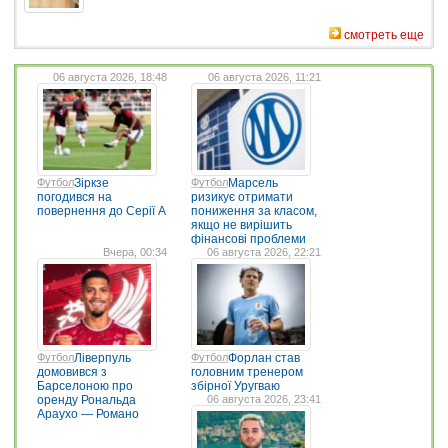
смотреть еще
06 августа 2026, 18:48
06 августа 2026, 11:21
Футбол
Зіркзе
Футбол
Марсель
погодився на
ризикує отримати
повернення до Серії А
пониження за класом,
якщо не вирішить
фінансові проблеми
Вчера, 00:34
06 августа 2026, 22:21
Футбол
Ліверпуль
Футбол
Форлан став
домовився з
головним тренером
Барселоною про
збірної Уругваю
оренду Рональда
06 августа 2026, 23:41
Араухо — Романо