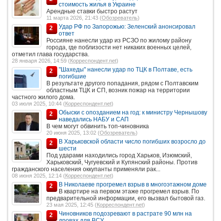
стоимость жилья в Украине
Арендные ставки быстро растут
11 марта 2026, 21:43 (
Обозреватель
)
Удар РФ по Запорожью: Зеленский анонсировал
2
ответ
Россияне нанесли удар из РСЗО по жилому району
города, где поблизости нет никаких военных целей,
отметил глава государства.
28 января 2026, 14:59 (
Корреспондент.net
)
"Шахеды" нанесли удар по ТЦК в Полтаве, есть
2
погибшие
В результате другого попадания, рядом с Полтавским
областным ТЦК и СП, возник пожар на территории
частного жилого дома.
03 июля 2025, 10:44 (
Корреспондент.net
)
Обыски с опозданием на год: к министру Чернышову
2
наведались НАБУ и САП
В чем могут обвинить топ-чиновника
20 июня 2025, 13:02 (
Обозреватель
)
В Харьковской области число погибших возросло до
2
шести
Под ударами находились город Харьков, Изюмский,
Харьковский, Чугуевский и Купянский районы. Против
гражданского населения оккупанты применяли рак...
08 июня 2025, 12:14 (
Корреспондент.net
)
В Николаеве прогремел взрыв в многоэтажном доме
2
В квартире на первом этаже прогремел взрыв. По
предварительной информации, его вызвал бытовой газ.
23 мая 2025, 12:45 (
Корреспондент.net
)
Чиновников подозревают в растрате 90 млн на
2
дровах для ВСУ