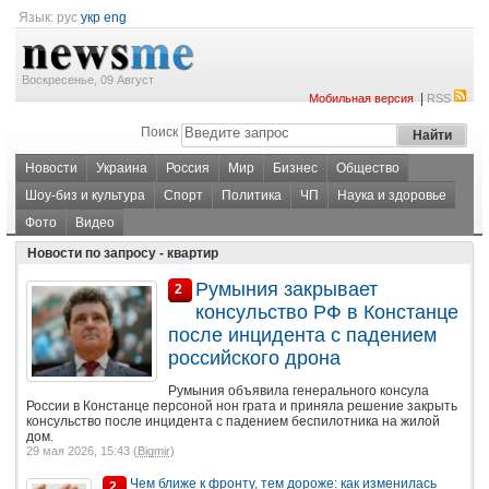
Язык:
рус
укр
eng
Воскресенье, 09 Август
|
Мобильная версия
RSS
Поиск
Новости
Украина
Россия
Мир
Бизнес
Общество
Шоу-биз и культура
Спорт
Политика
ЧП
Наука и здоровье
Фото
Видео
Новости по запросу - квартир
Румыния закрывает
2
консульство РФ в Констанце
после инцидента с падением
российского дрона
Румыния объявила генерального консула
России в Констанце персоной нон грата и приняла решение закрыть
консульство после инцидента с падением беспилотника на жилой
дом.
29 мая 2026, 15:43 (
Bigmir
)
Чем ближе к фронту, тем дороже: как изменилась
2