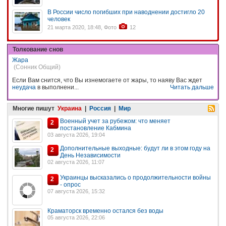
В России число погибших при наводнении достигло 20
человек
21 марта 2020, 18:48, Фото
12
Толкование снов
Жара
(Сонник Общий)
Если Вам снится, что Вы изнемогаете от жары, то наяву Вас ждет
неудача
в выполнени...
Читать дальше
Многие пишут
Украина
|
Россия
|
Мир
Военный учет за рубежом: что меняет
2
постановление Кабмина
03 августа 2026, 19:04
Дополнительные выходные: будут ли в этом году на
2
День Независимости
02 августа 2026, 11:07
Украинцы высказались о продолжительности войны
2
- опрос
07 августа 2026, 15:32
Краматорск временно остался без воды
05 августа 2026, 22:06