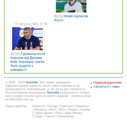
Футбол
Комо підписав
Коуту
07 августа 2026, 07:46
Футбол
Гурбанов після
поразки від Динамо
Київ: Карабаху треба
було додати у
швидкості
© 2009 - 2026
NewsMe
. Все права защищены.
Правообладателям
Администрация сайта не несёт ответственности за
Связаться с нами
размещённую информацию, а так же ее достоверность.
Использование материалов
NewsMe
разрешается только
при условии ссылки (для интернет-изданий - гиперссылки)
на NewsMe.com.ua.
Наши проекты:
Новости
|
Погода
|
Гороскоп
|
Приметы
|
Финансы
|
Авто
|
Фото
|
Видео
|
Сонник
|
Тайна имени
|
Игры
|
Шоу-бизнес
|
Спорт
|
Такси
|
Переводчик