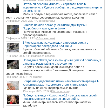
Оставили ребенка умирать и спрятали тело в
морозильник: в Одессе сообщили о подозрении матери и
ее сожителю.
Малыш получил термические ожоги, после чего начал
терять сознание и имел серьезные нарушения дыхания
04 февраля 2025, 22:07 (
Обозреватель
)
В Киеве ночной пожар унес жизни двух мужчин.
Подробности трагедии и фото
Причину возникновения возгорания установят
правоохранители
03 февраля 2025, 12:22 (
Обозреватель
)
В Черкассах из-за «шахеда» загорелся дом, а в
Черноморске пострадала больница
В ряде областей обломки сбитых дронов повлекли за
собой повреждения.
31 января 2025, 14:20 (
Зеркало недели
)
Попадание "Шахеда" в жилой дом в Сумах: 4 погибших, 9
раненых, масштабные разрушения
В Сумах российский дрон-камикадзе попал в
многоэтажку: погибли 4 человека, 9 получили травмы,
среди них ребенок.
30 января 2025, 11:21 (
Bigmir
)
В Украине существенно изменили стоимость аренды 1-
комнатных квартир: сколько стоит снять жилье
Где цены на съем квартир самые низкие
19 января 2025, 02:32 (
Обозреватель
)
Победительница «Холостяка-13» рассказала о своей
недвижимости и доходах во время войны
Инна Белень призналась, что сейчас приносит ей
заработок