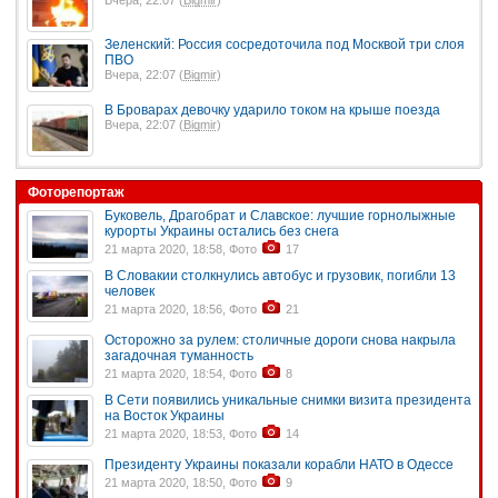
Зеленский: Россия сосредоточила под Москвой три слоя
ПВО
Вчера, 22:07 (
Bigmir
)
В Броварах девочку ударило током на крыше поезда
Вчера, 22:07 (
Bigmir
)
Фоторепортаж
Буковель, Драгобрат и Славское: лучшие горнолыжные
курорты Украины остались без снега
21 марта 2020, 18:58, Фото
17
В Словакии столкнулись автобус и грузовик, погибли 13
человек
21 марта 2020, 18:56, Фото
21
Осторожно за рулем: столичные дороги снова накрыла
загадочная туманность
21 марта 2020, 18:54, Фото
8
В Сети появились уникальные снимки визита президента
на Восток Украины
21 марта 2020, 18:53, Фото
14
Президенту Украины показали корабли НАТО в Одессе
21 марта 2020, 18:50, Фото
9