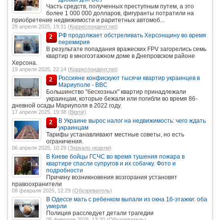
Часть средств, полученных преступным путем, а это
более 1 000 000 долларов, фигуранты потратили на
приобретение недвижимости и раритетных автомоб...
29 апреля 2025, 19:31 (
Корреспондент.net
)
РФ продолжает обстреливать Херсонщину во время
2
перемирия
В результате попадания вражеских FPV загорелись семь
квартир в многоэтажном доме в Днепровском районе
Херсона.
19 апреля 2025, 22:14 (
Корреспондент.net
)
Россияне конфискуют тысячи квартир украинцев в
2
Мариуполе - ВВС
Большинство "бесхозных" квартир принадлежали
украинцам, которые бежали или погибли во время 86-
дневной осады Мариуполя в 2022 году.
17 апреля 2025, 19:38 (
Bigmir
)
В Украине вырос налог на недвижимость: чего ждать
2
украинцам
Тарифы устанавливают местные советы, но есть
ограничения.
06 апреля 2025, 10:29 (
Зеркало недели
)
В Киеве бойцы ГСЧС во время тушения пожара в
квартире спасли супругов и их собачку. Фото и
подробности
Причину возникновения возгорания установят
правоохранители
08 февраля 2025, 12:29 (
Обозреватель
)
В Одессе мать с ребенком выпали из окна 16-этажки: оба
умерли
Полиция расследует детали трагедии
05 февраля 2025, 13:20 (
Обозреватель
)