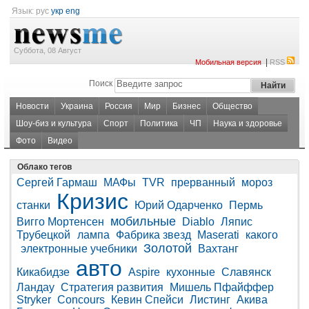
Язык:
рус
укр
eng
Суббота, 08 Август
|
Мобильная версия
RSS
Поиск
Новости
Украина
Россия
Мир
Бизнес
Общество
Шоу-биз и культура
Спорт
Политика
ЧП
Наука и здоровье
Фото
Видео
Облако тегов
Сергей Гармаш
МАФы
TVR
прерванный
мороз
Кризис
станки
Юрий Одарченко
Пермь
мобильные
Вигго Мортенсен
Diablo
Ляпис
Трубецкой
лампа
Фабрика звезд
Maserati
какого
Золотой
электронные учебники
Вахтанг
авто
Кикабидзе
Aspire
кухонные
Славянск
Ландау
Стратегия развития
Мишель Пфайффер
Stryker
Concours
Кевин Спейси
Листинг
Акива