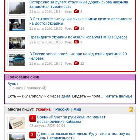
Осторожно за рулем: столичные дороги снова накрыла
загадочная туманность
21 марта 2020, 18:54, Фото
8
В Сети появились уникальные снимки визита президента
на Восток Украины
21 марта 2020, 18:53, Фото
14
Президенту Украины показали корабли НАТО в Одессе
21 марта 2020, 18:50, Фото
9
В России число погибших при наводнении достигло 20
человек
21 марта 2020, 18:48, Фото
12
Толкование снов
Булка
(Сонник Славянский)
Есть
— к благополучию через
дела
;
Видеть
— поле...
Читать дальше
Многие пишут
Украина
|
Россия
|
Мир
Военный учет за рубежом: что меняет
2
постановление Кабмина
03 августа 2026, 19:04
Дополнительные выходные: будут ли в этом году на
2
День Независимости