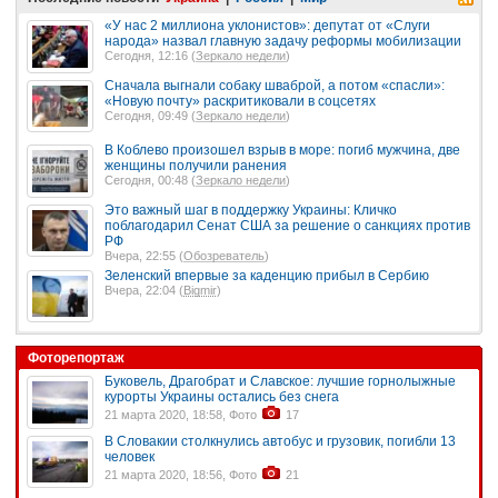
«У нас 2 миллиона уклонистов»: депутат от «Слуги
народа» назвал главную задачу реформы мобилизации
Сегодня, 12:16 (
Зеркало недели
)
Сначала выгнали собаку шваброй, а потом «спасли»:
«Новую почту» раскритиковали в соцсетях
Сегодня, 09:49 (
Зеркало недели
)
В Коблево произошел взрыв в море: погиб мужчина, две
женщины получили ранения
Сегодня, 00:48 (
Зеркало недели
)
Это важный шаг в поддержку Украины: Кличко
поблагодарил Сенат США за решение о санкциях против
РФ
Вчера, 22:55 (
Обозреватель
)
Зеленский впервые за каденцию прибыл в Сербию
Вчера, 22:04 (
Bigmir
)
Фоторепортаж
Буковель, Драгобрат и Славское: лучшие горнолыжные
курорты Украины остались без снега
21 марта 2020, 18:58, Фото
17
В Словакии столкнулись автобус и грузовик, погибли 13
человек
21 марта 2020, 18:56, Фото
21