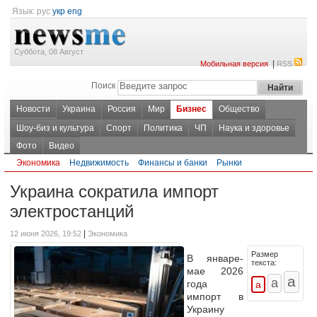
Язык:
рус
укр
eng
Суббота, 08 Август
|
Мобильная версия
RSS
Поиск
Новости
Украина
Россия
Мир
Бизнес
Общество
Шоу-биз и культура
Спорт
Политика
ЧП
Наука и здоровье
Фото
Видео
Экономика
Недвижимость
Финансы и банки
Рынки
Украина сократила импорт
электростанций
|
12 июня 2026, 19:52
Экономика
Размер
В январе-
текста:
мае 2026
года
импорт в
Украину