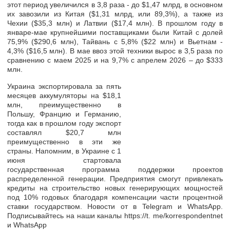
этот период увеличился в 3,8 раза - до $1,47 млрд, в основном
их завозили из Китая ($1,31 млрд, или 89,3%), а также из
Чехии ($35,3 млн) и Латвии ($17,4 млн). В прошлом году в
январе-мае крупнейшими поставщиками были Китай с долей
75,9% ($290,6 млн), Тайвань с 5,8% ($22 млн) и Вьетнам -
4,3% ($16,5 млн). В мае ввоз этой техники вырос в 3,5 раза по
сравнению с маем 2025 и на 9,7% с апрелем 2026 – до $333
млн.
Украина экспортировала за пять
месяцев аккумуляторы на $18,1
млн, преимущественно в
Польшу, Францию и Германию,
тогда как в прошлом году экспорт
составлял $20,7 млн
преимущественно в эти же
страны. Напомним, в Украине с 1
июня стартовала
государственная программа поддержки проектов
распределенной генерации. Предприятия смогут привлекать
кредиты на строительство новых генерирующих мощностей
под 10% годовых благодаря компенсации части процентной
ставки государством. Новости от в Telegram и WhatsApp.
Подписывайтесь на наши каналы https://t. me/korrespondentnet
и WhatsApp