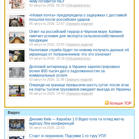
чему готовится НБУ
02 августа 2026, 05:29 (
Обозреватель
)
«Новая почта» предупредила о задержках с доставкой
посылок после российских ударов
05 августа 2026, 12:57 (
Зеркало недели
)
Ответ на российский террор в Чёрном море: Кабмин
смягчил условия для экспорта сельскохозяйственной
продукции
03 августа 2026, 23:50 (
Зеркало недели
)
Налоговая служба будет по-новому получать данные об
украинцах от пограничников: что это означает
03 августа 2026, 15:18 (
Обозреватель
)
Долговой антирекорд: в Украине зарегистрировано
более 800 тысяч дел о задолженностях за
коммунальные услуги
03 августа 2026, 11:59 (
Зеркало недели
)
Очереди на границе превысили шесть суток: после атак
на порты тысячи грузовиков ожидают выезда из Украины
06 августа 2026, 14:43 (
Зеркало недели
)
больше TOP
Видео
Динамо Київ — Карабах 1:0 Відео гола та огляд матчу
відбору Ліги конференцій
06 августа 2026, 22:53
Старт зі скоринкою. Підсумки 1-го туру УПЛ