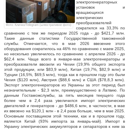
электрогенераторных
установок и
вращающихся
электрических
преобразователей
Фото: Кличко/Telegram (ылюстративне фото)
сократился на 33,3% по
сравнению с тем же периодом 2025 года - до $421,7 млн.
Такие данные статистики Государственной таможенной
службы. Отмечается, что в мае 2026 ввезение этого
оборудования сократилось на 46% по сравнению с маем 2025,
но несколько увеличилось по сравнению с апрелем 2026 - до
$62,4 млн. Чаще всего в январе-мае электрогенераторы и
преобразователи ввозили из Чехии (19,9% общего экспорта
этой продукции, или $83,9 млн), Китая (19,7%, $82,9 млн) и
Турции (16,5%, $69,5 млн), тогда как в прошлом году это были
Чехия ($120 млн), Австрия ($88,6 млн) и США ($78,8,3 млн).
Экспорт электрогенераторов из Украины за этот период был
незначительным - $2,3 млн, преимущественно в Латвию. По
данным Гостаможслужбы, за пять месяцев текущего года
более чем в 2,4 раза увеличился импорт электрических
двигателей и генераторов - до $486,6 млн, в частности, в мае
их ввезено на $120,1 млн - в 2,4 раза больше, чем в мае 2025.
Основным поставщиком этой техники, как и в прошлом году,
является Китай (93% импорта за январь-май). Импорт в
Украину электрических аккумуляторов и сепараторов к ним за