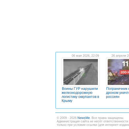
06 мая 2026, 22:09
26 апреля 2
Воины ГУР нарушили
Пограничник
железнодорожную
дроном уничт
логистику оккупантов в
россиян
Крыму
© 2009 - 2026
NewsMe
. Все права защищены.
Администрация сайта не несёт ответственности
только при условии ссылки (для интернет-издан