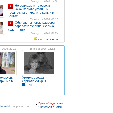
05 августа 2026, 17:38
Не доллары и не евро: в
2
какой валюте украинцы
предпочитают хранить деньги в
банках
03 августа 2026, 00:23
Объявлены новые размеры
2
зарплат в Украине: сколько
будут платить
05 августа 2026, 01:27
смотреть еще
я 2026, 22:12
15 июня 2026, 15:32
Беларуси:
Умерла звезда
прибыл в
сериала Альф Энн
Шедин
Правообладателям
в
NewsMe
разрешается
Связаться с нами