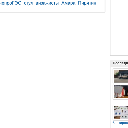
непроГЭС
стул
визажисты
Амара
Пирятин
Последн
банкиров