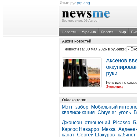
Язык:
рус
укр
eng
Воскресенье, 09 Август
Новости
Украина
Россия
Мир
Би
Архив новостей
новости за:
30 мая 2026
в рубрике:
Аксенов вв
оккупирова
руки
Речь идет о само
Экономика
Облако тегов
Мэтт
забор
Мобильный интерне
квалификация
Chrysler
уголь
B
Джонсон
отношений
Picasso
Б
Карлос Наварро
Мекка
Авдеев
канат
Сергей Шакуров
кабинет