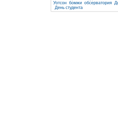
Уотсон
бомжи
обсерватория
Д
День студента