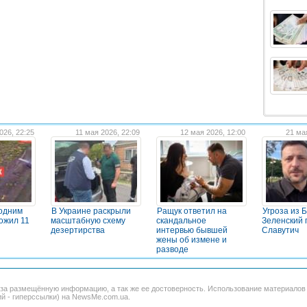
026, 22:25
11 мая 2026, 22:09
12 мая 2026, 12:00
21 ма
 одним
В Украине раскрыли
Ращук ответил на
Угроза из 
ожил 11
масштабную схему
скандальное
Зеленский 
дезертирства
интервью бывшей
Славутич
жены об измене и
разводе
 за размещённую информацию, а так же ее достоверность. Использование материало
ий - гиперссылки) на NewsMe.com.ua.