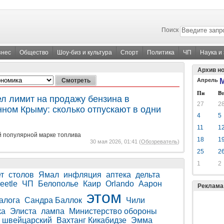
Поиск
знес
Общество
Шоу-биз и культура
Спорт
Политика
ЧП
Наука и
Архив н
Апрель
М
Пн
Вт
ел лимит на продажу бензина в
27
2
нном Крыму: сколько отпускают в одни
4
5
11
1
й популярной марке топлива
18
1
30 мая 2026, 01:41 (
Обозреватель
)
25
2
1
2
т
столов
Ямал
инфляция
аптека
дельта
eetle
ЧП
Белополье
Каир
Orlando
Аарон
Реклама
этом
алога
Сандра Баллок
Чили
ка
Элиста
лампа
Министерство обороны
швейцарский
Вахтанг Кикабидзе
Эмма