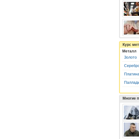
Курс ме
Металл
Золото
Серебр
Платин
Паллад
Многие 