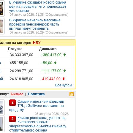
В Украине ожидают нового скачка
цен на продукты: что подорожает
уже осенью
07 августа 2026, 21:38 (
Обозреватель
)
В Украине начались массовые
проверки пенсионеров: часть
выплат могут отменить
07 августа 2026, 20:29 (
Обозреватель
)
таллов на сегодня
НБУ
Покупка
Динамика
34 333 397,00
+380 417,00
о
455 155,00
+59,00
а
24 299 771,00
+111 177,00
ий
24 618 805,00
-419 443,00
Все курсы
пишут
Бизнес
|
Политика
Самый известный киевский
2
ТРЦ «Gulliver» выставят на
продажу
03 августа 2026, 09:26
Кличко рассказал, успеет ли
2
Киев восстановить
энергетические объекты к началу
отопительного сезона