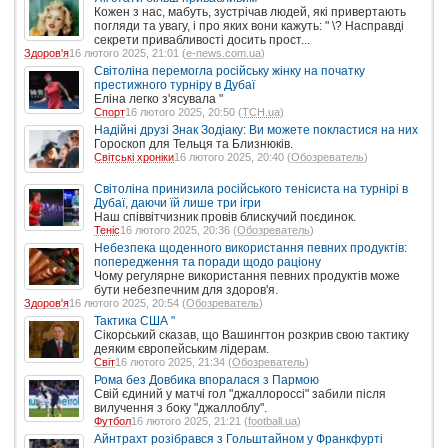
Кожен з нас, мабуть, зустрічав людей, які привертають
погляди та увагу, і про яких вони кажуть: " \? Насправді
секрети привабливості досить прост...
Здоров'я
16 лютого 2025, 21:01 (
e-news.com.ua
)
Світоліна перемогла російську жінку на початку
престижного турніру в Дубаї
Еліна легко з'ясувала "
Спорт
16 лютого 2025, 20:50 (
ТСН.ua
)
Надійні друзі Знак Зодіаку: Ви можете покластися на них
Гороскоп для Тельця та Близнюків.
Світські хроніки
16 лютого 2025, 20:40 (
Обозреватель
)
Світоліна принизила російського тенісиста на турнірі в
Дубаї, даючи їй лише три ігри
Наш співвітчизник провів блискучий поєдинок.
Теніс
16 лютого 2025, 20:36 (
Обозреватель
)
Небезпека щоденного використання певних продуктів:
попередження та поради щодо раціону
Чому регулярне використання певних продуктів може
бути небезпечним для здоров'я.
Здоров'я
16 лютого 2025, 20:54 (
Обозреватель
)
Тактика США "
Сікорський сказав, що Вашингтон розкрив свою тактику
деяким європейським лідерам.
Світ
16 лютого 2025, 21:34 (
Обозреватель
)
Рома без Довбика впоралася з Пармою
Свій єдиний у матчі гол "джаллороссі" забили після
вилучення з боку "джаллоблу".
Футбол
16 лютого 2025, 21:21 (
football.ua
)
Айнтрахт розібрався з Гольштайном у Франкфурті