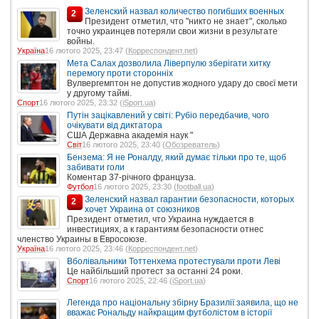
Зеленский назвал количество погибших военных
2
Президент отметил, что "никто не знает", сколько
точно украинцев потеряли свои жизни в результате
войны.
Україна
16 лютого 2025, 23:47 (
Корреспондент.net
)
Мета Салах дозволила Ліверпулю зберігати хитку
перемогу проти сторонніх
Вулвергемптон не допустив жодного удару до своєї мети
у другому таймі.
Спорт
16 лютого 2025, 23:32 (
iSport.ua
)
Путін зацікавлений у світі: Рубіо передбачив, чого
очікувати від диктатора
США Державна академія наук "
Світ
16 лютого 2025, 23:40 (
Обозреватель
)
Бензема: Я не Роналду, який думає тільки про те, щоб
забивати голи
Коментар 37-річного француза.
Футбол
16 лютого 2025, 23:30 (
football.ua
)
Зеленский назвал гарантии безопасности, которых
2
хочет Украина от союзников
Президент отметил, что Украина нуждается в
инвестициях, а к гарантиям безопасности отнес
членство Украины в Евросоюзе.
Україна
16 лютого 2025, 23:46 (
Корреспондент.net
)
Вболівальники Тоттенхема протестували проти Леві
Це найбільший протест за останні 24 роки.
Спорт
16 лютого 2025, 22:46 (
iSport.ua
)
Легенда про національну збірну Бразилії заявила, що не
вважає Рональду найкращим футболістом в історії