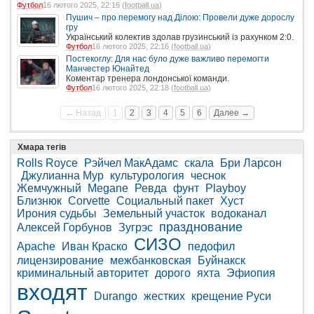
Футбол
16 лютого 2025, 22:16 (
football.ua
)
Пушич – про перемогу над Ділою: Провели дуже дорослу
гру
Український колектив здолав грузинський із рахунком 2:0.
Футбол
16 лютого 2025, 22:16 (
football.ua
)
Постекоглу: Для нас було дуже важливо перемогти
Манчестер Юнайтед
Коментар тренера лондонської команди.
Футбол
16 лютого 2025, 22:18 (
football.ua
)
← Назад
1
2
3
4
5
6
Далее →
Хмара тегів
Rolls Royce
Рэйчел МакАдамс
скала
Бри Ларсон
Джулианна Мур
культурология
чеснок
Жемчужный
Megane
Ревда
фунт
Playboy
Близнюк
Corvette
Социальный пакет
Хуст
Ирония судьбы
Земельный участок
водоканал
празднование
Алексей Горбунов
Зугрэс
СИЗО
Apache
Иван Краско
педофил
лицензирование
межбанковская
Буйнакск
криминальный авторитет
дорого
яхта
Эфиопия
входят
Durango
жестких
крещение Руси