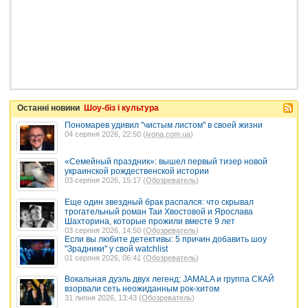
Останні новини
Шоу-біз і культура
Пономарев удивил "чистым листом" в своей жизни
04 серпня 2026, 22:50 (
ivona.com.ua
)
«Семейный праздник»: вышел первый тизер новой
украинской рождественской истории
03 серпня 2026, 15:17 (
Обозреватель
)
Еще один звездный брак распался: что скрывал
трогательный роман Таи Хвостовой и Ярослава
Шахторина, которые прожили вместе 9 лет
03 серпня 2026, 14:50 (
Обозреватель
)
Если вы любите детективы: 5 причин добавить шоу
"Зрадники" у свой watchlist
01 серпня 2026, 06:41 (
Обозреватель
)
Вокальная дуэль двух легенд: JAMALA и группа СКАЙ
взорвали сеть неожиданным рок-хитом
31 липня 2026, 13:43 (
Обозреватель
)