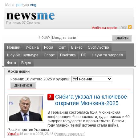
Мова:
рос
укр
eng
П'ятниця, 07 Серпень
|
Мобільна версія
RSS
Пошук
Новини
Україна
Росія
Світ
Бізнес
Суспільство
Шоу-біз і культура
Спорт
Політика
ПП
Наука та здоров'я
Фото
Відео
Архів новин
новини:
16 лютого 2025
у рубриці:
Сибига указал на ключевое
2
открытие Мюнхена-2025
В Германии состоялась 61-я Мюнхенская
конференция безопасности, куда приехали 60
лидеров государств и правительств. В этом
году главной темой встречи стала война
России против Украины.
Україна
16 лютого 2025, 23:48 (
Корреспондент.net
)