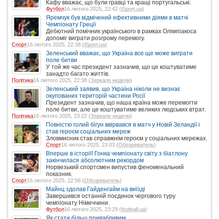
Кафу вважає, що були гравці та кращі португальські.
Футбол
16 лютого 2025, 22:42 (
iSport.ua
)
Яремчук був відмічений ефективними діями в матчі
Чемпіонату Греції
Дебютний помічник українського в рамках Олімпіакоса
допоміг виграти розгрому перемогу.
Спорт
16 лютого 2025, 22:38 (
iSport.ua
)
Зеленський вважає, що Україна все ще може виграти
поле битви
У той же час президент зазначив, що це коштуватиме
занадто багато життів.
Політика
16 лютого 2025, 22:38 (
Зеркало недели
)
Зеленський заявив, що Україна ніколи не визнає
окупованих територій частини Росії
Президент зазначив, що наша країна може перемогти
поле битви, але це коштуватиме великих людських втрат.
Політика
16 лютого 2025, 23:22 (
Зеркало недели
)
Повністю голий бігун ввірвався в матч у Новій Зеландії і
став героєм соціальних мереж
Зловмисник став справжнім героєм у соціальних мережах.
Спорт
16 лютого 2025, 23:03 (
Обозреватель
)
Вперше в історії! Гонка чемпіонату світу з біатлону
закінчилася абсолютним рекордом
Норвезький спортсмен випустив феноменальний
показник.
Спорт
16 лютого 2025, 22:56 (
Обозреватель
)
Майнц здолав Гайденгайм на виїзді
Завершився останній поєдинок чергового туру
чемпіонату Німеччини.
Футбол
16 лютого 2025, 23:29 (
football.ua
)
Як стати більш привабливим