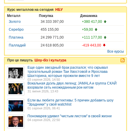
Курс металлов на сегодня
НБУ
Металл
Покупка
Динамика
Золото
34 333 397,00
+380 417,00
Серебро
455 155,00
+59,00
Платина
24 299 771,00
+111 177,00
Палладий
24 618 805,00
-419 443,00
Все курсы
Про це пишуть
Шоу-біз і культура
Еще один звездный брак распался: что скрывал
трогательный роман Таи Хвостовой и Ярослава
Шахторина, которые прожили вместе 9 лет
03 серпня 2026, 14:50
Вокальная дуэль двух легенд: JAMALA и группа СКАЙ
взорвали сеть неожиданным рок-хитом
31 липня 2026, 13:43
Если вы любите детективы: 5 причин добавить шоу
"Зрадники" у свой watchlist
01 серпня 2026, 06:41
Пономарев удивил "чистым листом" в своей жизни
04 серпня 2026, 22:50