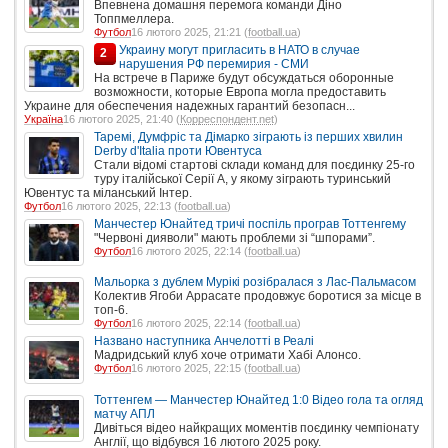
Впевнена домашня перемога команди Діно
Топпмеллера.
Футбол
16 лютого 2025, 21:21 (
football.ua
)
Украину могут пригласить в НАТО в случае
2
нарушения РФ перемирия - СМИ
На встрече в Париже будут обсуждаться оборонные
возможности, которые Европа могла предоставить
Украине для обеспечения надежных гарантий безопасн...
Україна
16 лютого 2025, 21:40 (
Корреспондент.net
)
Таремі, Думфріс та Дімарко зіграють із перших хвилин
Derby d'Italia проти Ювентуса
Стали відомі стартові склади команд для поєдинку 25-го
туру італійської Серії А, у якому зіграють туринський
Ювентус та міланський Інтер.
Футбол
16 лютого 2025, 22:13 (
football.ua
)
Манчестер Юнайтед тричі поспіль програв Тоттенгему
"Червоні дияволи" мають проблеми зі “шпорами”.
Футбол
16 лютого 2025, 22:14 (
football.ua
)
Мальорка з дублем Мурікі розібралася з Лас-Пальмасом
Колектив Ягоби Аррасате продовжує боротися за місце в
топ-6.
Футбол
16 лютого 2025, 22:14 (
football.ua
)
Названо наступника Анчелотті в Реалі
Мадридський клуб хоче отримати Хабі Алонсо.
Футбол
16 лютого 2025, 22:15 (
football.ua
)
Тоттенгем — Манчестер Юнайтед 1:0 Відео гола та огляд
матчу АПЛ
Дивіться відео найкращих моментів поєдинку чемпіонату
Англії, що відбувся 16 лютого 2025 року.