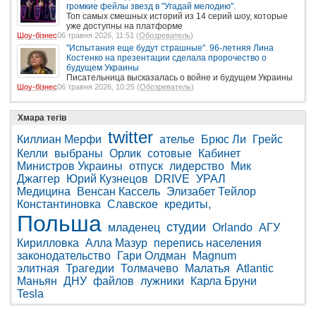
громкие фейлы звезд в "Угадай мелодию".
Топ самых смешных историй из 14 серий шоу, которые
уже доступны на платформе
Шоу-бізнес
06 травня 2026, 11:51 (
Обозреватель
)
"Испытания еще будут страшные". 96-летняя Лина
Костенко на презентации сделала пророчество о
будущем Украины
Писательница высказалась о войне и будущем Украины
Шоу-бізнес
06 травня 2026, 10:25 (
Обозреватель
)
Хмара тегів
twitter
Киллиан Мерфи
ателье
Брюс Ли
Грейс
Келли
выбраны
Орлик
сотовые
Кабинет
Министров Украины
отпуск
лидерство
Мик
Джаггер
Юрий Кузнецов
DRIVE
УРАЛ
Медицина
Венсан Кассель
Элизабет Тейлор
Константиновка
Славское
кредиты,
Польша
студии
младенец
Orlando
АГУ
Кирилловка
Алла Мазур
перепись населения
законодательство
Гари Олдман
Magnum
элитная
Трагедии
Толмачево
Малатья
Atlantic
Маньян
ДНУ
файлов
лужники
Карла Бруни
Tesla