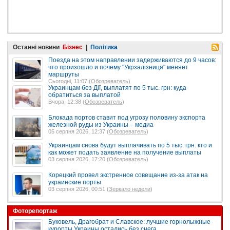
Останні новини
Бізнес
|
Політика
Поезда на этом направлении задерживаются до 9 часов:
что произошло и почему "Укрзалізниця" меняет
маршруты
Сьогодні, 11:07 (
Обозреватель
)
Украинцам без Дії, выплатят по 5 тыс. грн: куда
обратиться за выплатой
Вчора, 12:38 (
Обозреватель
)
Блокада портов ставит под угрозу половину экспорта
железной руды из Украины – медиа
05 серпня 2026, 12:37 (
Обозреватель
)
Украинцам снова будут выплачивать по 5 тыс. грн: кто и
как может подать заявление на получение выплаты
03 серпня 2026, 17:20 (
Обозреватель
)
Корецкий провел экстренное совещание из-за атак на
украинские порты
03 серпня 2026, 00:51 (
Зеркало недели
)
Фоторепортаж
Буковель, Драгобрат и Славское: лучшие горнолыжные
курорты Украины остались без снега