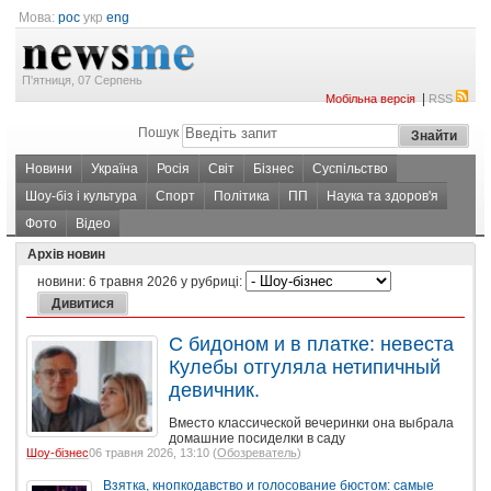
Мова:
рос
укр
eng
П'ятниця, 07 Серпень
|
Мобільна версія
RSS
Пошук
Новини
Україна
Росія
Світ
Бізнес
Суспільство
Шоу-біз і культура
Спорт
Політика
ПП
Наука та здоров'я
Фото
Відео
Архів новин
новини:
6 травня 2026
у рубриці:
С бидоном и в платке: невеста
Кулебы отгуляла нетипичный
девичник.
Вместо классической вечеринки она выбрала
домашние посиделки в саду
Шоу-бізнес
06 травня 2026, 13:10 (
Обозреватель
)
Взятка, кнопкодавство и голосование бюстом: самые