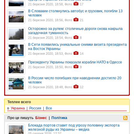
21 березня 2020, 18:58, Фото
17
В Словакии столкнулись автобус и грузовик, погибли 13
человек
21 березня 2020, 18:56, Фото
21
Осторожно за рулем: столичные дороги снова накрыла
загадочная туманность
21 березня 2020, 18:54, Фото
8
В Сети появились уникальные снимки визита президента
на Восток Украины
21 березня 2020, 18:53, Фото
14
Президенту Украины показали корабли НАТО в Одессе
21 березня 2020, 18:50, Фото
9
В России число погибших при наводнении достигло 20
человек
21 березня 2020, 18:48, Фото
12
Теплее всего
в
Украина
|
Россия
|
Все
Про це пишуть
Бізнес
|
Політика
Блокада портов ставит под угрозу половину экспорта
железной руды из Украины – медиа
05 серпня 2026, 12:37