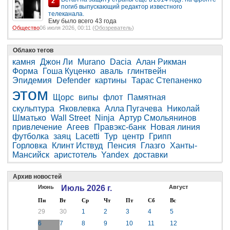
2
погиб выпускающий редактор известного
телеканала.
Ему было всего 43 года
Общество
06 июля 2026, 00:11 (
Обозреватель
)
Облако тегов
камня
Джон Ли
Murano
Dacia
Алан Рикман
Форма
Гоша Куценко
аваль
глинтвейн
Эпидемия
Defender
картины
Тарас Степаненко
этом
Щорс
випы
флот
Памятная
скульптура
Яковлевка
Алла Пугачева
Николай
Шматько
Wall Street
Ninja
Артур Смольянинов
привлечение
Агеев
Правэкс-банк
Новая линия
футболка
заяц
Lacetti
Тур
центр
Грипп
Горловка
Клинт Иствуд
Пенсия
Глазго
Ханты-
Мансийск
аристотель
Yandex
доставки
Архив новостей
Июнь
Июль 2026 г.
Август
Пн
Вт
Ср
Чт
Пт
Сб
Вс
29
30
1
2
3
4
5
6
7
8
9
10
11
12