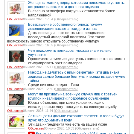
Женщины-магнит, перед которыми невозможно устоять:
астрологи назвали эти два знака зодиака
Внезапно атмосфера вокруг них становится более
напряженной
Общество
06 июля 2026, 17:54 (
Обозреватель
)
Возвращение собственного голоса: почему
деколонизация касается каждого из нас
Деколонизация – это не только преодоление
последствий имперской политики. Это также
возможность заново открывать собственную культуру
Общество
06 июля 2026, 16:39 (
Обозреватель
)
Чем подкормить помидоры: урожай значительно
улучшится
Органическая смесь из доступных компонентов поможет
стимулировать рост помидоров
Общество
06 июля 2026, 15:17 (
Обозреватель
)
Никогда не делитесь с ними секретами: эти два знака
зодиака самые большие болтуны и всегда выдают чужие
тайны
Среди них номер один – Раки
Общество
06 июля 2026, 12:59 (
Обозреватель
)
Могут ли призвать на военную службу лиц с третьей
группой инвалидности: подробное объяснение
Юрист объяснил, при каких условиях люди с
инвалидностью могут поступить на военную службу
Общество
06 июля 2026, 11:44 (
Обозреватель
)
Летние цветы дольше сохранят свежесть в вазе и будут
ярче: что добавить в воду
Эти два ингредиента уже есть на вашей кухне
Общество
06 июля 2026, 10:33 (
Обозреватель
)
Встал на защиту страны ещё в 2014 году: на фронте