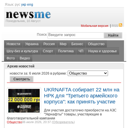
Язык:
рус
укр
eng
Понедельник, 10 Август
|
Мобильная версия
RSS
Поиск
Новости
Украина
Россия
Мир
Бизнес
Общество
Шоу-биз и культура
Спорт
Политика
ЧП
Наука и здоровье
Фото
Видео
Архив новостей
новости за:
6 июля 2026
в рубрике:
UKRNAFTA собирает 22 млн на
НРК для "Третьего армейского
корпуса": как принять участие
Для участия достаточно приобрести на АЗС
"Укрнафты" товары, участвующие в
благотворительной кампании
Общество
06 июля 2026, 20:37 (
Обозреватель
)