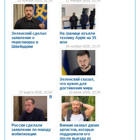
22 ноября 2025, 22:15
17 января 2026, 22:29
Зеленский сделал
На границе изъяли
заявление о
технику Apple на 35
переговорах в
млн
Швейцарии
26 ноября 2025, 22:37
Зеленский сказал,
что нужно для
достижения мира
27 марта 2026, 22:02
13 июля 2026, 22:34
В
России сделали
Винник назвал двоих
заявление по поводу
артистов, которые
мобилизации
поддержали его
после выезда из