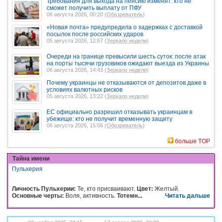
Требования для выхода на пенсию изменят: кто не
сможет получить выплату от ПФУ
06 августа 2026, 00:20 (
Обозреватель
)
«Новая почта» предупредила о задержках с доставкой
посылок после российских ударов
05 августа 2026, 12:57 (
Зеркало недели
)
Очереди на границе превысили шесть суток: после атак
на порты тысячи грузовиков ожидают выезда из Украины
06 августа 2026, 14:43 (
Зеркало недели
)
Почему украинцы не отказываются от депозитов даже в
условиях валютных рисков
05 августа 2026, 13:22 (
Зеркало недели
)
ЕС официально разрешил отказывать украинцам в
убежище: кто не получит временную защиту
06 августа 2026, 15:06 (
Обозреватель
)
больше TOP
Тайна имени
Пульхерия
Личность Пульхерии:
Те, кто присваивают.
Цвет:
Желтый.
Основные черты:
Воля, активность.
Тотемн...
Читать дальше