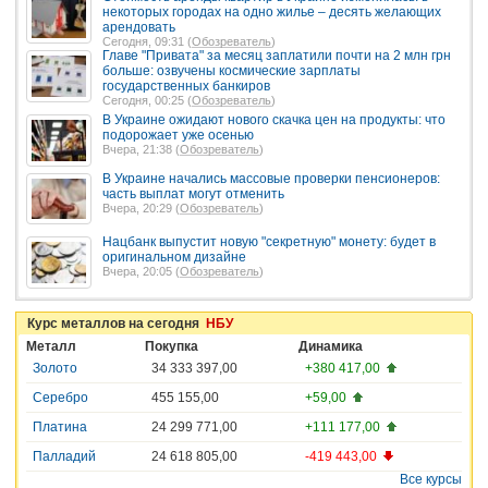
некоторых городах на одно жилье – десять желающих
арендовать
Сегодня, 09:31 (
Обозреватель
)
Главе "Привата" за месяц заплатили почти на 2 млн грн
больше: озвучены космические зарплаты
государственных банкиров
Сегодня, 00:25 (
Обозреватель
)
В Украине ожидают нового скачка цен на продукты: что
подорожает уже осенью
Вчера, 21:38 (
Обозреватель
)
В Украине начались массовые проверки пенсионеров:
часть выплат могут отменить
Вчера, 20:29 (
Обозреватель
)
Нацбанк выпустит новую "секретную" монету: будет в
оригинальном дизайне
Вчера, 20:05 (
Обозреватель
)
Курс металлов на сегодня
НБУ
Металл
Покупка
Динамика
Золото
34 333 397,00
+380 417,00
Серебро
455 155,00
+59,00
Платина
24 299 771,00
+111 177,00
Палладий
24 618 805,00
-419 443,00
Все курсы