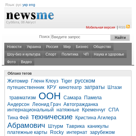
Язык:
рус
укр
eng
Суббота, 08 Август
|
Мобильная версия
RSS
Поиск
Новости
Украина
Россия
Мир
Бизнес
Общество
Шоу-биз и культура
Спорт
Политика
ЧП
Наука и здоровье
Фото
Видео
Облако тегов
русском
Житомир
Гленн Клоуз
Tiger
затраты
путешественник
КРУ
кинотеатр
Штази
ООН
травматизм
Самара
Памела
Андерсон
Леонид Грач
Автогражданка
интернациональный
натяжные
Кременчуг
СПА
технические
Тина Фей
Кристина Агилера
Абрамович
Штурм
Таврика
каникулы
платежные карты
Rocky
интернат
зарубежом