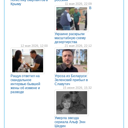
логистику оккупантов в
россиян
Крыму
11 мая 2026, 22:09
В
Украине раскрыли
масштабную схему
дезертирства
12 мая 2026, 12:00
21 мая 2026, 22:12
Ращук ответил на
Угроза из Беларуси:
скандальное
Зеленский прибыл в
интервью бывшей
Славутич
жены об измене и
15 июня 2026, 15:32
разводе
Умерла звезда
сериала Альф Энн
Шедин