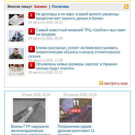
Многие пишут
Бизнес
|
Политика
Не доллары и не евро: в какой валюте украинцы
2
предпочитают хранить деньги в банках
03 августа 2026, 00:23
Самый известный киевский ТРЦ «Gulliver» выставят
2
на продажу
03 августа 2026, 09:26
Кличко рассказал, успеет ли Киев восстановить
2
энергетические объекты к началу отопительного
сезона
05 августа 2026, 17:38
Объявлены новые размеры зарплат в Украине:
2
сколько будут платить
05 августа 2026, 01:27
смотреть еще
06 мая 2026, 22:09
26 апреля 2026, 22:25
Воины ГУР нарушили
Пограничник одним
железнодорожную
дроном уничтожил 11