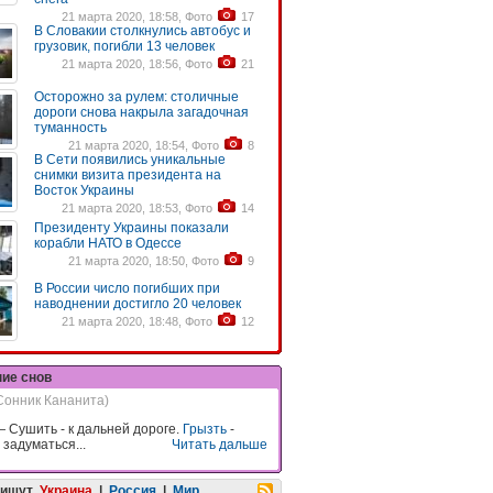
21 марта 2020, 18:58, Фото
17
В Словакии столкнулись автобус и
грузовик, погибли 13 человек
21 марта 2020, 18:56, Фото
21
Осторожно за рулем: столичные
дороги снова накрыла загадочная
туманность
21 марта 2020, 18:54, Фото
8
В Сети появились уникальные
снимки визита президента на
Восток Украины
21 марта 2020, 18:53, Фото
14
Президенту Украины показали
корабли НАТО в Одессе
21 марта 2020, 18:50, Фото
9
В России число погибших при
наводнении достигло 20 человек
21 марта 2020, 18:48, Фото
12
ние снов
Сонник Кананита)
 Сушить - к дальней дороге.
Грызть
-
задуматься...
Читать дальше
пишут
Украина
|
Россия
|
Мир