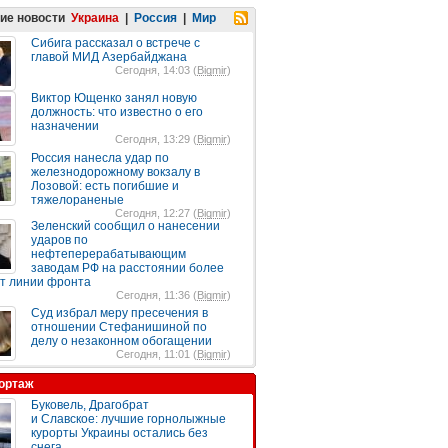
ие новости
Украина
|
Россия
|
Мир
Сибига рассказал о встрече с
главой МИД Азербайджана
Сегодня, 14:03 (
Bigmir
)
Виктор Ющенко занял новую
должность: что известно о его
назначении
Сегодня, 13:29 (
Bigmir
)
Россия нанесла удар по
железнодорожному вокзалу в
Лозовой: есть погибшие и
тяжелораненые
Сегодня, 12:27 (
Bigmir
)
Зеленский сообщил о нанесении
ударов по
нефтеперерабатывающим
заводам РФ на расстоянии более
от линии фронта
Сегодня, 11:36 (
Bigmir
)
Суд избрал меру пресечения в
отношении Стефанишиной по
делу о незаконном обогащении
Сегодня, 11:01 (
Bigmir
)
ортаж
Буковель, Драгобрат
и Славское: лучшие горнолыжные
курорты Украины остались без
снега