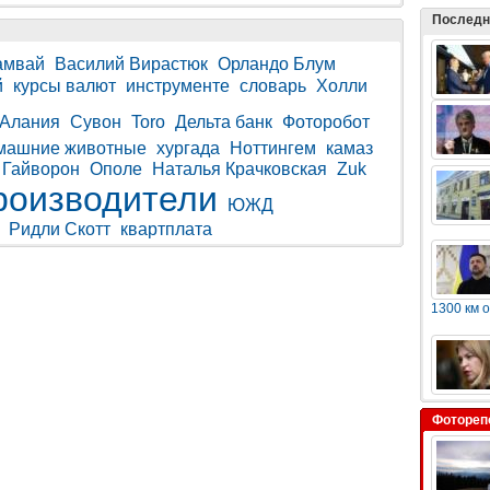
Последн
амвай
Василий Вирастюк
Орландо Блум
й
курсы валют
инструменте
словарь
Холли
Алания
Сувон
Toro
Дельта банк
Фоторобот
машние животные
хургада
Ноттингем
камаз
Гайворон
Ополе
Наталья Крачковская
Zuk
роизводители
ЮЖД
Ридли Скотт
квартплата
1300 км 
Фотореп