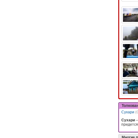
Толкова
Сухари
(
Сухари
—
придется 
Многие 