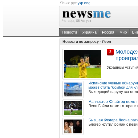
Язык:
рус
укр
eng
Четверг, 06 Август
Новости
Украина
Россия
Мир
Би
Новости по запросу - Леон
Молодеж
2
проигра
Украинцы уступил
Испанские ученые обнаруж
может стать "бомбой для к
Выходящий наружу газ може
Манчестер Юнайтед может з
Леон Бэйли может отправи
Бывшая блогера Леона раск
Блогер крутил роман с певи