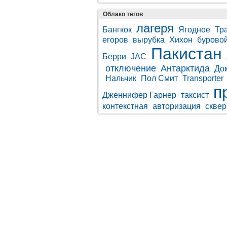
Облако тегов
лагеря
Бангкок
Ягодное
Тр
егоров
вырубка
Хихон
бурово
Пакистан
Берри
JAC
отключение
Антарктида
До
Нальчик
Пол Смит
Transporter
п
Дженнифер Гарнер
таксист
контекстная
авторизация
сквер