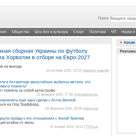
Поиск
знес
Общество
Шоу-биз и культура
Спорт
Политика
ЧП
Наука и
Архив 
ная сборная Украины по футболу
Реклама
ла Хорватии в отборе на Евро-2027
и на выезде.
14 октября 2025, 21:13 (
Зеркало недели
)
или в Антарктиде масштабные выбросы метана: это
лимата планеты"
т повлечь за собой катастрофу
12 февраля 2025, 17:35 (
Обозреватель
)
аключить еще одну сделку с Астон Виллой
ться на Олд Траффорд.
02 февраля 2025, 20:06 (
iSport.ua
)
рыла правду о его отношениях с Анной Тринчер
цей втайне от жены.
31 января 2025, 19:21 (
ТСН.ua
)