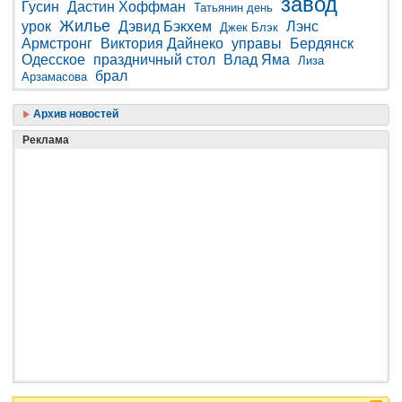
завод
Гусин
Дастин Хоффман
Татьянин день
Жилье
урок
Дэвид Бэкхем
Лэнс
Джек Блэк
Армстронг
Виктория Дайнеко
управы
Бердянск
Одесское
праздничный стол
Влад Яма
Лиза
брал
Арзамасова
Архив новостей
Реклама