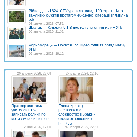
Війна, день 1624. СБУ уразила понад 100 стратегічно
важливих об'єктів протягом 40-денної операції впливу на
рф
05 августа 2026, 07:51
Шахтар — Кудрівка 5:1 Відео голів та огляд матчу УПЛ
03 августа 2026, 21:32
Чорноморець — Полісся 1:2. Відео голів та огляд матчу
УПЛ
02 августа 2026, 19:12
20 апреля 2026, 22:08
27 марта 2026, 22:16
Пранкер заставил
Елена Кравец
учителей в РФ
рассказала о
записать ролики по
сложностях в браке и
мотивам речи Гитлера
своем отношении к
разводу
12 мая 2026, 12:00
26 ноября 2025, 22:37