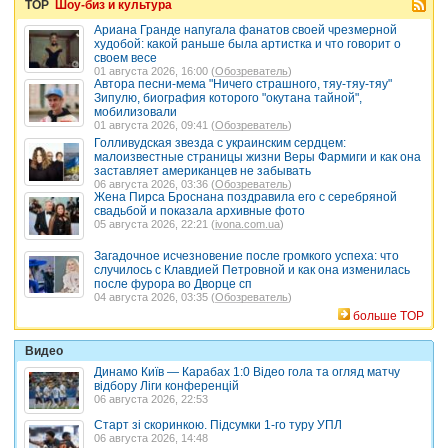
TOP
Шоу-биз и культура
Ариана Гранде напугала фанатов своей чрезмерной
худобой: какой раньше была артистка и что говорит о
своем весе
01 августа 2026, 16:00 (
Обозреватель
)
Автора песни-мема "Ничего страшного, тяу-тяу-тяу"
Зипулю, биография которого "окутана тайной",
мобилизовали
01 августа 2026, 09:41 (
Обозреватель
)
Голливудская звезда с украинским сердцем:
малоизвестные страницы жизни Веры Фармиги и как она
заставляет американцев не забывать
06 августа 2026, 03:36 (
Обозреватель
)
Жена Пирса Броснана поздравила его с серебряной
свадьбой и показала архивные фото
05 августа 2026, 22:21 (
ivona.com.ua
)
Загадочное исчезновение после громкого успеха: что
случилось с Клавдией Петровной и как она изменилась
после фурора во Дворце сп
04 августа 2026, 03:35 (
Обозреватель
)
больше TOP
Видео
Динамо Київ — Карабах 1:0 Відео гола та огляд матчу
відбору Ліги конференцій
06 августа 2026, 22:53
Старт зі скоринкою. Підсумки 1-го туру УПЛ
06 августа 2026, 14:48