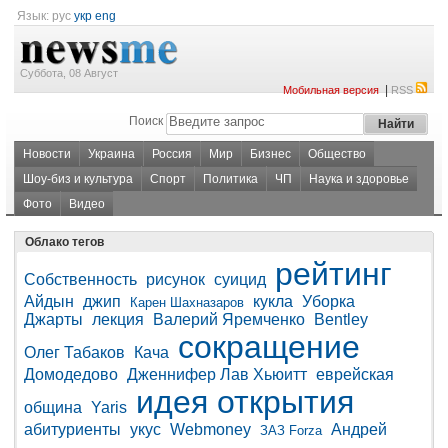
Язык:
рус
укр
eng
Суббота, 08 Август
|
Мобильная версия
RSS
Поиск
Новости
Украина
Россия
Мир
Бизнес
Общество
Шоу-биз и культура
Спорт
Политика
ЧП
Наука и здоровье
Фото
Видео
Облако тегов
рейтинг
Собственность
рисунок
суицид
Айдын
джип
кукла
Уборка
Карен Шахназаров
Джарты
лекция
Валерий Яремченко
Bentley
сокращение
Олег Табаков
Кача
Домодедово
Дженнифер Лав Хьюитт
еврейская
идея
открытия
община
Yaris
абитуриенты
укус
Webmoney
Андрей
ЗАЗ Forza