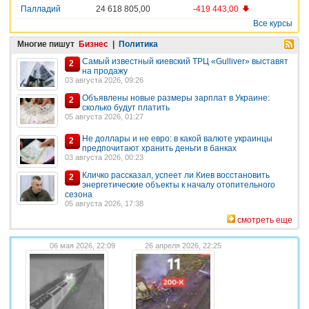
Палладий
24 618 805,00
-419 443,00
Все курсы
Многие пишут
Бизнес
|
Политика
Самый известный киевский ТРЦ «Gulliver» выставят
2
на продажу
03 августа 2026, 09:26
Объявлены новые размеры зарплат в Украине:
2
сколько будут платить
05 августа 2026, 01:27
Не доллары и не евро: в какой валюте украинцы
2
предпочитают хранить деньги в банках
03 августа 2026, 00:23
Кличко рассказал, успеет ли Киев восстановить
2
энергетические объекты к началу отопительного
сезона
05 августа 2026, 17:38
смотреть еще
06 мая 2026, 22:09
26 апреля 2026, 22:25