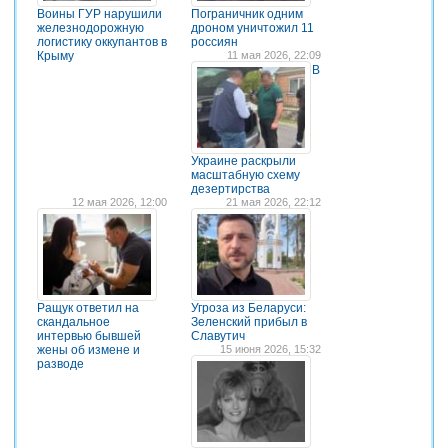
Воины ГУР нарушили
Пограничник одним
железнодорожную
дроном уничтожил 11
логистику оккупантов в
россиян
Крыму
11 мая 2026, 22:09
В
Украине раскрыли
масштабную схему
дезертирства
12 мая 2026, 12:00
21 мая 2026, 22:12
Ращук ответил на
Угроза из Беларуси:
скандальное
Зеленский прибыл в
интервью бывшей
Славутич
жены об измене и
15 июня 2026, 15:32
разводе