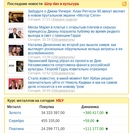
Последние новости
Шоу-биз и культура
Забудьте о Джеке Ричере: Алан Ритчсон 90 минут молчит
в новом брутальном экшене «Мотор Сити»
Сегодня, 17:21 (
Зеркало недели
)
Меган Маркл в платье с открытым плечом и серьгах
принцессы Дианы поразила публику во время редкого
выхода в свет с принцем Гарри
Сегодня, 15:19 (
Обозреватель
)
Наталка Денисенко во второй раз вышла замуж: как
выглядят роскошные обручальные кольца актрисы и ее
возлюбленного
Сегодня, 13:39 (
Обозреватель
)
Украинский бренд убрал из проекта ко Дню
Независимости спортсмена-фаната российской
культуры: Георгий Гудзь язвительно отреагиро
Сегодня, 12:52 (
Обозреватель
)
Стало известно, в какой момент Кит Урбан решил
окончательно уйти от Николь Кидман и как на самом
деле относится к ее новому "ром
Сегодня, 10:44 (
Обозреватель
)
Курс металлов на сегодня
НБУ
Металл
Покупка
Динамика
Золото
34 333 397,00
+380 417,00
Серебро
455 155,00
+59,00
Платина
24 299 771,00
+111 177,00