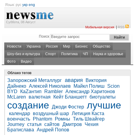
Язык:
рус
укр
eng
Суббота, 08 Август
|
Мобильная версия
RSS
Поиск
Новости
Украина
Россия
Мир
Бизнес
Общество
Шоу-биз и культура
Спорт
Политика
ЧП
Наука и здоровье
Фото
Видео
Облако тегов
авария
Запорожский Металлург
Виктория
Дайнеко
Алексей Николаев
Майкл Полиш
Scion
BYD
КаZантип
Rambler
Александр Харитонов
McLaren
валютная
Кейт Бланшетт
биотуалеты
создание
лучшие
Джоди Фостер
календар
воздушный шар
Летиция Каста
военчасть
Phantom
Ромны
Тиль Швайгер
Journey
статья
сайтов
Дмитров
Чехия
Братислава
Андрей Попов