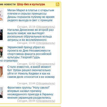
ие новости
Шоу-биз и культура
Меган Маркл в платье с открытым
плечом и серьгах принцессы
Дианы поразила публику во время
редкого выхода в свет с принцем
Сегодня, 15:19 (
Обозреватель
)
Наталка Денисенко во второй раз
вышла замуж: как выглядят
роскошные обручальные кольца
актрисы и ее возлюбленного
Сегодня, 13:39 (
Обозреватель
)
Украинский бренд убрал из
проекта ко Дню Независимости
спортсмена-фаната российской
культуры: Георгий Гудзь
но отреагиро
Сегодня, 12:52 (
Обозреватель
)
Стало известно, в какой момент
Кит Урбан решил окончательно
уйти от Николь Кидман и как на
самом деле относится к ее новому
Сегодня, 10:44 (
Обозреватель
)
Фронтмен группы "Ногу свело!"
впервые назвал причину
неожиданного приезда в Украину:
мнения украинцев разделились
Сегодня, 09:44 (
Обозреватель
)