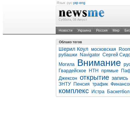
Язык:
рус
укр
eng
Суббота, 08 Август
Новости
Украина
Россия
Мир
Би
Облако тегов
Шерил Коул
московская
Room
рубашки
Navigator
Сергей Сидо
Внимание
Могила
ру
Гвардейское
НТН
прямые
Паф
открытие
запись
Джексон
ЗНТУ
Пенсия
трафик
Финансо
комплекс
Истра
Баскетбол