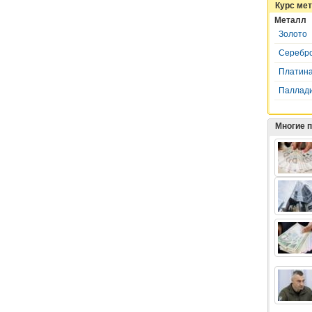
Курс ме
Металл
Золото
Серебр
Платин
Паллад
Многие 