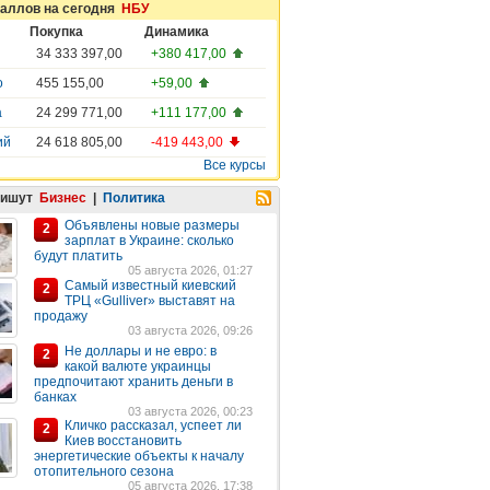
таллов на сегодня
НБУ
Покупка
Динамика
34 333 397,00
+380 417,00
о
455 155,00
+59,00
а
24 299 771,00
+111 177,00
ий
24 618 805,00
-419 443,00
Все курсы
пишут
Бизнес
|
Политика
Объявлены новые размеры
2
зарплат в Украине: сколько
будут платить
05 августа 2026, 01:27
Самый известный киевский
2
ТРЦ «Gulliver» выставят на
продажу
03 августа 2026, 09:26
Не доллары и не евро: в
2
какой валюте украинцы
предпочитают хранить деньги в
банках
03 августа 2026, 00:23
Кличко рассказал, успеет ли
2
Киев восстановить
энергетические объекты к началу
отопительного сезона
05 августа 2026, 17:38