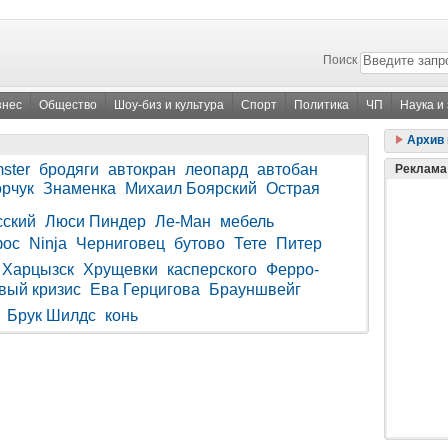
Поиск
знес
Общество
Шоу-биз и культура
Спорт
Политика
ЧП
Наука и
Архив 
ster
бродяги
автокран
леопард
автобан
Реклама
рчук
Знаменка
Михаил Боярский
Острая
сский
Люси Пиндер
Ле-Ман
мебель
ос
Ninja
Черниговец
бутово
Тете
Питер
Харцызск
Хрущевки
касперского
Ферро-
вый кризис
Ева Герцигова
Брауншвейг
Брук Шилдс
конь