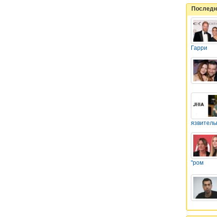
Последн
Гарри
язвитель
"ром