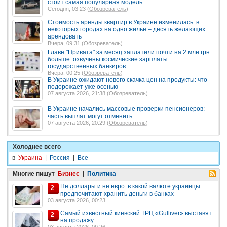
стоит самая популярная модель
Сегодня, 03:23 (
Обозреватель
)
Стоимость аренды квартир в Украине изменилась: в
некоторых городах на одно жилье – десять желающих
арендовать
Вчера, 09:31 (
Обозреватель
)
Главе "Привата" за месяц заплатили почти на 2 млн грн
больше: озвучены космические зарплаты
государственных банкиров
Вчера, 00:25 (
Обозреватель
)
В Украине ожидают нового скачка цен на продукты: что
подорожает уже осенью
07 августа 2026, 21:38 (
Обозреватель
)
В Украине начались массовые проверки пенсионеров:
часть выплат могут отменить
07 августа 2026, 20:29 (
Обозреватель
)
Холоднее всего
в
Украина
|
Россия
|
Все
Многие пишут
Бизнес
|
Политика
Не доллары и не евро: в какой валюте украинцы
2
предпочитают хранить деньги в банках
03 августа 2026, 00:23
Самый известный киевский ТРЦ «Gulliver» выставят
2
на продажу