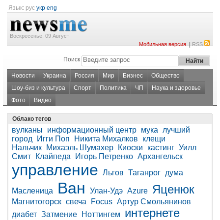
Язык:
рус
укр
eng
Воскресенье, 09 Август
|
Мобильная версия
RSS
Поиск
Новости
Украина
Россия
Мир
Бизнес
Общество
Шоу-биз и культура
Спорт
Политика
ЧП
Наука и здоровье
Фото
Видео
Облако тегов
вулканы
информационный центр
мука
лучший
город
Игги Поп
Никита Михалков
клещи
Нальчик
Михаэль Шумахер
Киоски
кастинг
Уилл
Смит
Клайпеда
Игорь Петренко
Архангельск
управление
Льгов
Таганрог
дума
Ван
Яценюк
Масленица
Улан-Удэ
Azure
Магнитогорск
свеча
Focus
Артур Смольянинов
интернете
диабет
Затмение
Ноттингем