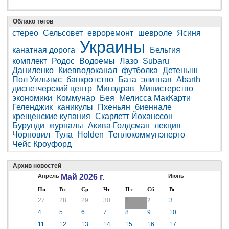
Облако тегов
стерео
Сельсовет
евроремонт
шевроле
Ясиня
Украины
канатная дорога
Бельгия
комплект
Родос
Водоемы
Лазо
Subaru
Даниленко
Киевводоканал
футболка
Детеныш
Пол Уильямс
банкротство
Бата
элитная
Abarth
диспетчерский центр
Минздрав
Министерство
экономики
Коммунар
Бея
Мелисса МакКарти
Геленджик
каникулы
Пхеньян
биеннале
крещенские купания
Скарлетт Йоханссон
Бурунди
журналы
Акива Голдсман
лекция
Чорновил
Тула
Holden
Теплокоммунэнерго
Чейс Кроуфорд
Архив новостей
Апрель
Май 2026 г.
Июнь
Пн
Вт
Ср
Чт
Пт
Сб
Вс
27
28
29
30
1
2
3
4
5
6
7
8
9
10
11
12
13
14
15
16
17