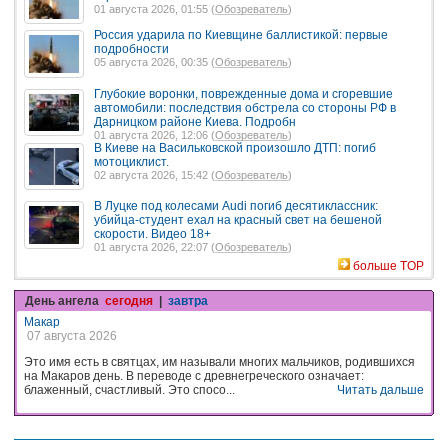
01 августа 2026, 01:55 (
Обозреватель
)
Россия ударила по Киевщине баллистикой: первые
подробности
05 августа 2026, 00:35 (
Обозреватель
)
Глубокие воронки, поврежденные дома и сгоревшие
автомобили: последствия обстрела со стороны РФ в
Дарницком районе Киева. Подробн
01 августа 2026, 12:06 (
Обозреватель
)
В Киеве на Васильковской произошло ДТП: погиб
мотоциклист.
02 августа 2026, 15:42 (
Обозреватель
)
В Луцке под колесами Audi погиб десятиклассник:
убийца-студент ехал на красный свет на бешеной
скорости. Видео 18+
01 августа 2026, 22:07 (
Обозреватель
)
больше TOP
День ангела
сегодня
|
завтра
Макар
07 августа 2026
Это имя есть в святцах, им называли многих мальчиков, родившихся
на Макаров день. В переводе с древнегреческого означает:
блаженный, счастливый. Это спосо...
Читать дальше