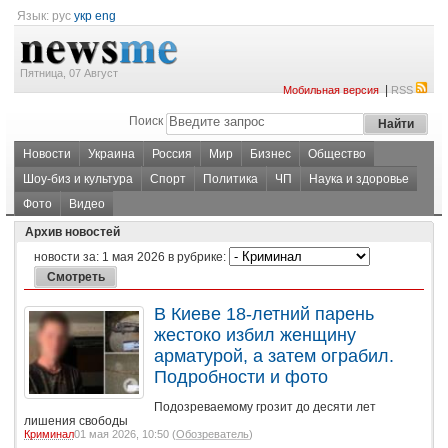
Язык:
рус
укр
eng
Пятница, 07 Август
|
Мобильная версия
RSS
Поиск
Новости
Украина
Россия
Мир
Бизнес
Общество
Шоу-биз и культура
Спорт
Политика
ЧП
Наука и здоровье
Фото
Видео
Архив новостей
новости за:
1 мая 2026
в рубрике:
В Киеве 18-летний парень
жестоко избил женщину
арматурой, а затем ограбил.
Подробности и фото
Подозреваемому грозит до десяти лет
лишения свободы
Криминал
01 мая 2026, 10:50 (
Обозреватель
)