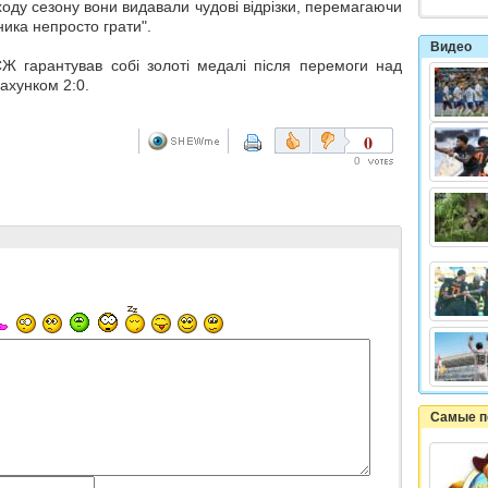
оду сезону вони видавали чудові відрізки, перемагаючи
ника непросто грати".
Видео
Ж гарантував собі золоті медалі після перемоги над
ахунком 2:0.
0
0
Самые п