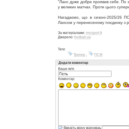
"Ланс дуже добре проявив себе. По х
у великих матчах. Проти цього супер
Нагадаємо, що в сезоні-2025/26 ПС
Лансом у перенесеному поєдинку з р
За матеріалами:
rmcsport.fr
Джерело:
football.ua
Теги:
Тренер
,
ПСЖ
Додати коментар
Ваше ім'я:
Коментар:
Введіть вірну відповідь