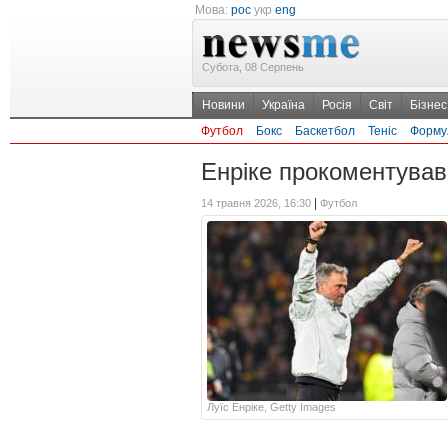
Мова:
рос
укр
eng
Субота, 08 Серпень
Новини
Україна
Росія
Світ
Бізнес
Футбол
Бокс
Баскетбол
Теніс
Форму
Енріке прокоментува
|
14 травня 2026, 16:30
Футбол
Луїс Енріке, Getty Images