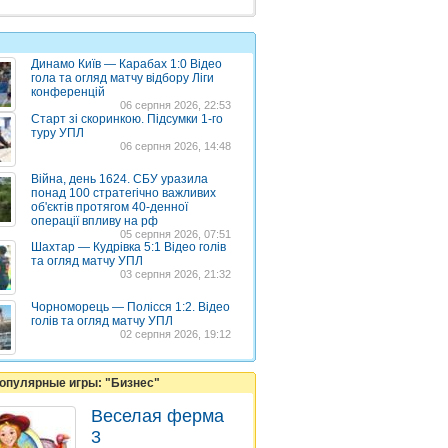
Динамо Київ — Карабах 1:0 Відео
гола та огляд матчу відбору Ліги
конференцій
06 серпня 2026, 22:53
Старт зі скоринкою. Підсумки 1-го
туру УПЛ
06 серпня 2026, 14:48
Війна, день 1624. СБУ уразила
понад 100 стратегічно важливих
об'єктів протягом 40-денної
операції впливу на рф
05 серпня 2026, 07:51
Шахтар — Кудрівка 5:1 Відео голів
та огляд матчу УПЛ
03 серпня 2026, 21:32
Чорноморець — Полісся 1:2. Відео
голів та огляд матчу УПЛ
02 серпня 2026, 19:12
опулярные игры: "Бизнес"
Веселая ферма
3