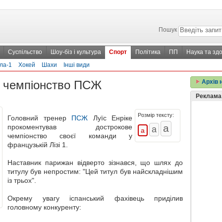
Пошук
Суспільство
Шоу-біз і культура
Спорт
Політика
ПП
Наука та здо
ла-1
Хокей
Шахи
Інші види
в чемпіонство ПСЖ
Архів 
Реклама
Розмір тексту:
Головний тренер
ПСЖ
Луїс Енріке
прокоментував дострокове
чемпіонство своєї команди у
французькій Лізі 1.
Наставник парижан відверто зізнався, що шлях до
титулу був непростим: "Цей титул був найскладнішим
із трьох".
Окрему увагу іспанський фахівець приділив
головному конкуренту: