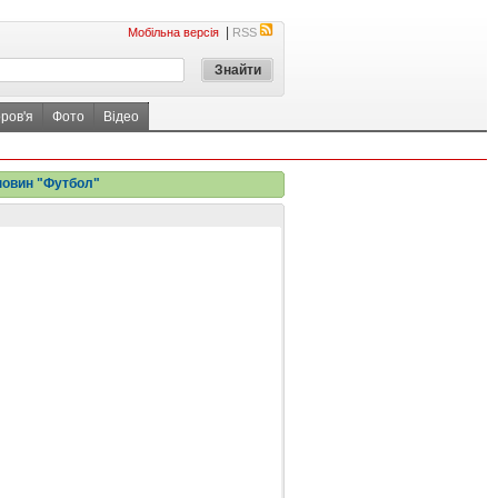
|
Мобільна версія
RSS
ров'я
Фото
Відео
новин "Футбол"