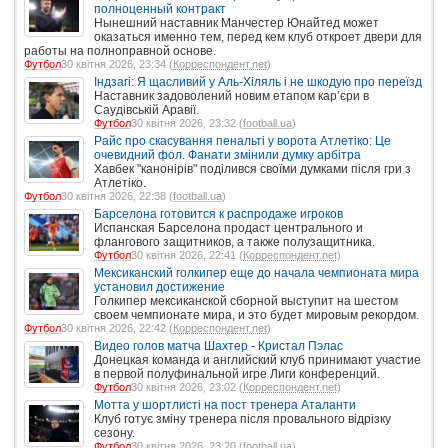
полноценный контракт
Нынешний наставник Манчестер Юнайтед может
оказаться именно тем, перед кем клуб откроет двери для
работы на полноправной основе.
Футбол
30 квітня 2026, 23:34 (
Корреспондент.net
)
Індзагі: Я щасливий у Аль-Хіляль і не шкодую про переїзд
Наставник задоволений новим етапом кар’єри в
Саудівській Аравії.
Футбол
30 квітня 2026, 23:32 (
football.ua
)
Райс про скасування пенальті у ворота Атлетіко: Це
очевидний фол. Фанати змінили думку арбітра
Хавбек "канонірів" поділився своїми думками після гри з
Атлетіко.
Футбол
30 квітня 2026, 22:38 (
football.ua
)
Барселона готовится к распродаже игроков
Испанская Барселона продаст центрального и
флангового защитников, а также полузащитника.
Футбол
30 квітня 2026, 22:41 (
Корреспондент.net
)
Мексиканский голкипер еще до начала чемпионата мира
установил достижение
Голкипер мексиканской сборной выступит на шестом
своем чемпионате мира, и это будет мировым рекордом.
Футбол
30 квітня 2026, 22:42 (
Корреспондент.net
)
Видео голов матча Шахтер - Кристал Пэлас
Донецкая команда и английский клуб принимают участие
в первой полуфинальной игре Лиги конференций.
Футбол
30 квітня 2026, 23:02 (
Корреспондент.net
)
Мотта у шортлисті на пост тренера Аталанти
Клуб готує зміну тренера після провального відрізку
сезону.
Футбол
30 квітня 2026, 23:20 (
football.ua
)