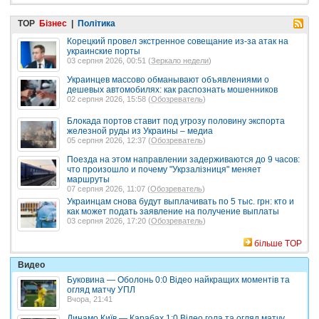
TOP
Бізнес
|
Політика
Корецкий провел экстренное совещание из-за атак на
украинские порты
03 серпня 2026, 00:51 (
Зеркало недели
)
Украинцев массово обманывают объявлениями о
дешевых автомобилях: как распознать мошенников
02 серпня 2026, 15:58 (
Обозреватель
)
Блокада портов ставит под угрозу половину экспорта
железной руды из Украины – медиа
05 серпня 2026, 12:37 (
Обозреватель
)
Поезда на этом направлении задерживаются до 9 часов:
что произошло и почему "Укрзалізниця" меняет
маршруты
07 серпня 2026, 11:07 (
Обозреватель
)
Украинцам снова будут выплачивать по 5 тыс. грн: кто и
как может подать заявление на получение выплаты
03 серпня 2026, 17:20 (
Обозреватель
)
більше TOP
Видео
Буковина — Оболонь 0:0 Відео найкращих моментів та
огляд матчу УПЛ
Вчора, 21:41
Динамо Київ — Карабах 1:0 Відео гола та огляд матчу