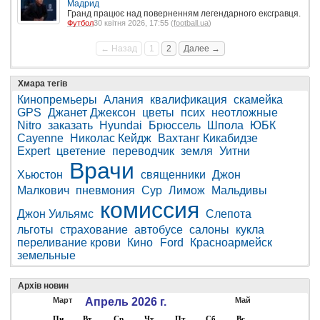
Мадрид
Гранд працює над поверненням легендарного ексгравця.
Футбол
30 квітня 2026, 17:55 (
football.ua
)
← Назад
1
2
Далее →
Хмара тегів
Кинопремьеры
Алания
квалификация
скамейка
GPS
Джанет Джексон
цветы
псих
неотложные
Nitro
заказать
Hyundai
Брюссель
Шпола
ЮБК
Cayenne
Николас Кейдж
Вахтанг Кикабидзе
Expert
цветение
переводчик
земля
Уитни
Врачи
Хьюстон
священники
Джон
Малкович
пневмония
Сур
Лимож
Мальдивы
комиссия
Джон Уильямс
Слепота
льготы
страхование
автобусе
салоны
кукла
переливание крови
Кино
Ford
Красноармейск
земельные
Архів новин
Март
Апрель 2026 г.
Май
Пн
Вт
Ср
Чт
Пт
Сб
Вс