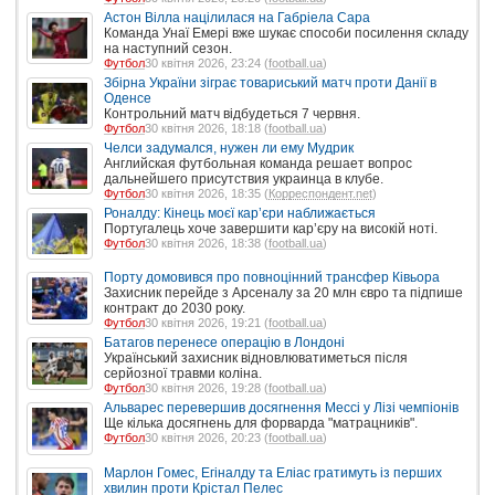
Астон Вілла націлилася на Габріела Сара
Команда Унаї Емері вже шукає способи посилення складу
на наступний сезон.
Футбол
30 квітня 2026, 23:24 (
football.ua
)
Збірна України зіграє товариський матч проти Данії в
Оденсе
Контрольний матч відбудеться 7 червня.
Футбол
30 квітня 2026, 18:18 (
football.ua
)
Челси задумался, нужен ли ему Мудрик
Английская футбольная команда решает вопрос
дальнейшего присутствия украинца в клубе.
Футбол
30 квітня 2026, 18:35 (
Корреспондент.net
)
Роналду: Кінець моєї кар’єри наближається
Португалець хоче завершити кар’єру на високій ноті.
Футбол
30 квітня 2026, 18:38 (
football.ua
)
Порту домовився про повноцінний трансфер Ківьора
Захисник перейде з Арсеналу за 20 млн євро та підпише
контракт до 2030 року.
Футбол
30 квітня 2026, 19:21 (
football.ua
)
Батагов перенесе операцію в Лондоні
Український захисник відновлюватиметься після
серйозної травми коліна.
Футбол
30 квітня 2026, 19:28 (
football.ua
)
Альварес перевершив досягнення Мессі у Лізі чемпіонів
Ще кілька досягнень для форварда "матрацників".
Футбол
30 квітня 2026, 20:23 (
football.ua
)
Марлон Гомес, Егіналду та Еліас гратимуть із перших
хвилин проти Крістал Пелес