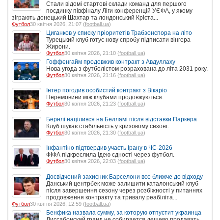
Стали відомі стартові склади команд для першого
поєдинку півфіналу Ліги конференцій УЄФА, у якому
зіграють донецький Шахтар та лондонський Кріста...
Футбол
30 квітня 2026, 21:07 (
football.ua
)
Циганков у списку пріоритетів Трабзонспора на літо
Турецький клуб готує нову спробу підписати вінгера
Жирони.
Футбол
30 квітня 2026, 21:10 (
football.ua
)
Гоффенгайм продовжив контракт з Авдуллаху
Нова угода з футболістом розрахована до літа 2031 року.
Футбол
30 квітня 2026, 21:16 (
football.ua
)
Інтер погодив особистий контракт з Вікаріо
Перемовини між клубами продовжуються.
Футбол
30 квітня 2026, 21:23 (
football.ua
)
Бернлі націлився на Белламі після відставки Паркера
Клуб шукає стабільність у кризовому сезоні.
Футбол
30 квітня 2026, 21:30 (
football.ua
)
Інфантіно підтвердив участь Ірану в ЧС-2026
ФІФА підкреслила ідею єдності через футбол.
Футбол
30 квітня 2026, 22:03 (
football.ua
)
Досвідчений захисник Барселони все ближче до відходу
Данський центрбек може залишити каталонський клуб
після завершення сезону через розбіжності у питаннях
продовження контракту та тривалу реабіліта...
Футбол
30 квітня 2026, 12:59 (
football.ua
)
Бенфика назвала сумму, за которую отпустит украинца
Лиссабонский гранд не собирается дешево продавать