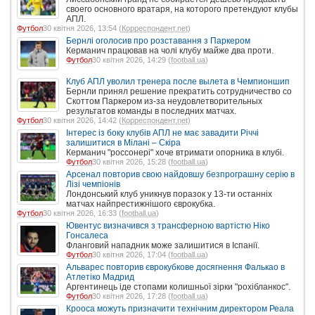
своего основного вратаря, на которого претендуют клубы
АПЛ.
Футбол
30 квітня 2026, 13:54 (
Корреспондент.net
)
Бернлі оголосив про розставання з Паркером
Керманич працював на чолі клубу майже два проти.
Футбол
30 квітня 2026, 14:29 (
football.ua
)
Клуб АПЛ уволил тренера после вылета в Чемпионшип
Бернли принял решение прекратить сотрудничество со
Скоттом Паркером из-за неудовлетворительных
результатов команды в последних матчах.
Футбол
30 квітня 2026, 14:42 (
Корреспондент.net
)
Інтерес із боку клубів АПЛ не має завадити Річчі
залишитися в Мілані – Скіра
Керманич "россонері" хоче втримати опорника в клубі.
Футбол
30 квітня 2026, 15:28 (
football.ua
)
Арсенал повторив свою найдовшу безпрограшну серію в
Лізі чемпіонів
Лондонський клуб уникнув поразок у 13-ти останніх
матчах найпрестижнішого єврокубка.
Футбол
30 квітня 2026, 16:33 (
football.ua
)
Ювентус визначився з трансферною вартістю Ніко
Гонсалеса
Фланговий нападник може залишитися в Іспанії.
Футбол
30 квітня 2026, 17:04 (
football.ua
)
Альварес повторив єврокубкове досягнення Фалькао в
Атлетіко Мадрид
Аргентинець іде стопами колишньої зірки "рохібланкос".
Футбол
30 квітня 2026, 17:28 (
football.ua
)
Крооса можуть призначити технічним директором Реала