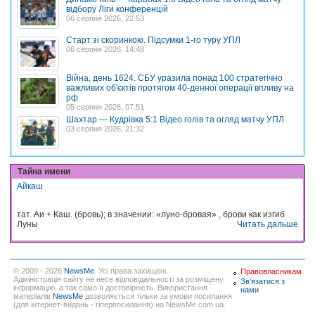
відбору Ліги конференцій
06 серпня 2026, 22:53
Старт зі скоринкою. Підсумки 1-го туру УПЛ
06 серпня 2026, 14:48
Війна, день 1624. СБУ уразила понад 100 стратегічно
важливих об'єктів протягом 40-денної операції впливу на
рф
05 серпня 2026, 07:51
Шахтар — Кудрівка 5:1 Відео голів та огляд матчу УПЛ
03 серпня 2026, 21:32
Тайна имени
Айкаш
тат. Аи + Каш. (бровь); в значении: «луно-бровая» , брови как изгиб
Луны
Читать дальше
© 2009 - 2026
NewsMe
. Усі права захищені.
Правовласникам
Адміністрація сайту не несе відповідальності за розміщену
Зв'язатися з
інформацію, а так само її достовірність. Використання
нами
матеріалів
NewsMe
дозволяється тільки за умови посилання
(для інтернет-видань - гіперпосилання) на NewsMe.com.ua.