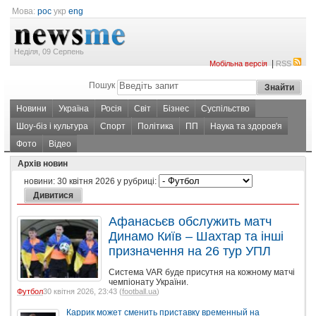
Мова:
рос
укр
eng
Неділя, 09 Серпень
|
Мобільна версія
RSS
Пошук
Новини
Україна
Росія
Світ
Бізнес
Суспільство
Шоу-біз і культура
Спорт
Політика
ПП
Наука та здоров'я
Фото
Відео
Архів новин
новини:
30 квітня 2026
у рубриці:
Афанасьєв обслужить матч
Динамо Київ – Шахтар та інші
призначення на 26 тур УПЛ
Система VAR буде присутня на кожному матчі
чемпіонату України.
Футбол
30 квітня 2026, 23:43 (
football.ua
)
Каррик может сменить приставку временный на