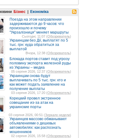
 новини
Бізнес
|
Економіка
Поезда на этом направлении
задерживаются до 9 часов: что
произошло и почему
"Укрзалізниця" меняет маршруты
Сьогодні, 11:07 (
Обозреватель
)
Украинцам без Дії, выплатят по 5
тыс. грн: куда обратиться за
выплатой
Вчора, 12:38 (
Обозреватель
)
Блокада портов ставит под угрозу
половину экспорта железной руды
из Украины – медиа
05 серпня 2026, 12:37 (
Обозреватель
)
Украинцам снова будут
выплачивать по 5 тыс. грн: кто и
как может подать заявление на
получение выплаты
03 серпня 2026, 17:20 (
Обозреватель
)
Корецкий провел экстренное
совещание из-за атак на
украинские порты
03 серпня 2026, 00:51 (
Зеркало недели
)
Украинцев массово обманывают
объявлениями о дешевых
автомобилях: как распознать
мошенников
02 серпня 2026, 15:58 (
Обозреватель
)