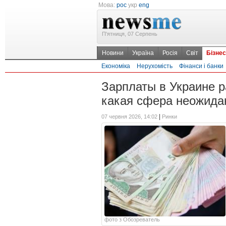
Мова:
рос
укр
eng
П'ятниця, 07 Серпень
Новини
Україна
Росія
Світ
Бізнес
Економіка
Нерухомість
Фінанси і банки
Зарплаты в Украине 
какая сфера неожидан
|
07 червня 2026, 14:02
Ринки
фото з Обозреватель