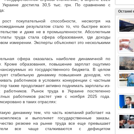
 Украине достигла 30,5 тыс. грн. По сравнению с
да:
Останні
рост покупательной способности, несмотря на
жиданным результатом стало то, что быстрее всего
оительстве и даже не в промышленности.
Абсолютным
платы труда стала
сфера образования
, где доходы
овом измерении. Эксперты объясняют это несколькими
тельная сфера оказалась наиболее динамичной по
у. Кроме образования, повышение зарплат ощутимо
нансируемых из государственного бюджета.
В целом
ирует стабильную динамику повышения доходов, что
ивать работников в условиях конкуренции с частным
ектор также продолжает активно поднимать зарплаты
из-
х работников.
Рынок труда в Украине постепенно
татных работников растет уже с ноября 2025 года.
сировано в таких отраслях:
акую динамику тем, что часть компаний работает
на
комплекса
и выполняет государственные заказы.
ичество резюме на рынке труда все еще превышает
одатели все чаще сталкиваются с дефицитом