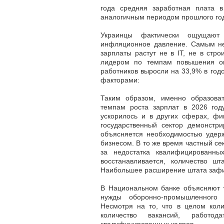
года средняя заработная плата в
аналогичным периодом прошлого го
Украинцы фактически ощущают 
инфляционное давление. Самым нео
зарплаты растут
не в ІТ, не в стр
лидером по темпам повышения о
работников выросли на 33,9% в год
факторами:
Таким образом, именно образова
темпам роста зарплат в 2026 год
ускорилось и в других сферах,
фи
государственный сектор демонстр
объясняется необходимостью удерж
бизнесом. В то же время частный с
за недостатка квалифицированны
восстанавливается, количество ш
Наибольшее расширение штата зафик
В Национальном банке объясняют т
нужды оборонно-промышленного 
Несмотря на то, что в целом кол
количество вакансий, работ