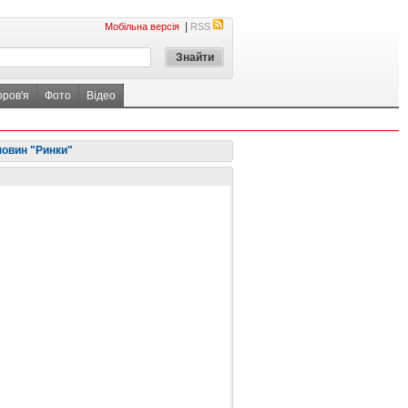
|
Мобільна версія
RSS
оров'я
Фото
Відео
новин "Ринки"