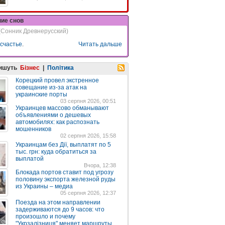
ние снов
(Сонник Древнерусский)
счастье
.
Читать дальше
пишуть
Бізнес
|
Політика
Корецкий провел экстренное
совещание из-за атак на
украинские порты
03 серпня 2026, 00:51
Украинцев массово обманывают
объявлениями о дешевых
автомобилях: как распознать
мошенников
02 серпня 2026, 15:58
Украинцам без Дії, выплатят по 5
тыс. грн: куда обратиться за
выплатой
Вчора, 12:38
Блокада портов ставит под угрозу
половину экспорта железной руды
из Украины – медиа
05 серпня 2026, 12:37
Поезда на этом направлении
задерживаются до 9 часов: что
произошло и почему
"Укрзалізниця" меняет маршруты