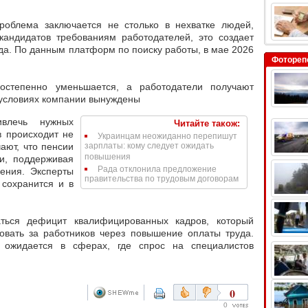
роблема заключается не столько в нехватке людей,
 кандидатов требованиям работодателей, это создает
да. По данным платформ по поиску работы, в мае 2026
Фотореп
постепенно уменьшается, а работодатели получают
 условиях компании вынуждены
ивлечь нужных
Читайте також:
в происходит не
Украинцам неожиданно перепишут
чают, что пенсии
зарплаты: кому следует ожидать
повышения
и, поддерживая
Рада отклонила предложение
ения. Эксперты
правительства по трудовым договорам
 сохранится и в
ться дефицит квалифицированных кадров, который
ровать за работников через повышение оплаты труда.
в ожидается в сферах, где
спрос на специалистов
0
0