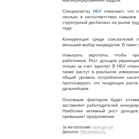
квалифицированных кадров.
Специалисты
НБУ
отмечают, что п
сколько в несоответствии навыков
структурный дисбаланс на рынке тру
года:
Конкуренция среди соискателей 
меньший выбор кандидатов. В таких
повышать зарплаты, чтобы пр
работников.
Рост доходов украинце
только за счет зарплат. В НБУ отме
также растут в реальном измерени
общий уровень потребления насел
прогнозируют, что тенденция роста
дальнейшем.
Основным фактором будет остава
заставляет работодателей конкури
Наиболее активный рост доходо
превышает предложение.
За матеріалами:
bank.gov.ua
Джерело:
Обозреватель