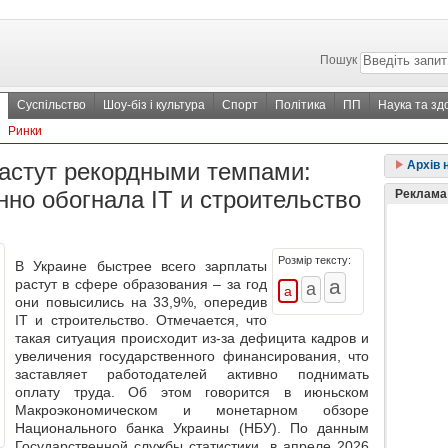
Пошук
Суспільство
Шоу-біз і культура
Спорт
Політика
ПП
Наука та зд
Ринки
растут рекордными темпами:
Архів 
но обогнала ІТ и строительство
Реклама
Розмір тексту:
В Украине быстрее всего зарплаты
растут в сфере образования – за год
они
повысились на 33,9%
, опередив
ІТ и строительство. Отмечается, что
такая ситуация происходит из-за дефицита кадров и
увеличения государственного финансирования, что
заставляет работодателей
активно поднимать
оплату труда.
Об этом говорится в июньском
Макроэкономическом и монетарном обзоре
Национального банка Украины (НБУ). По данным
Государственной службы статистики, в апреле 2026