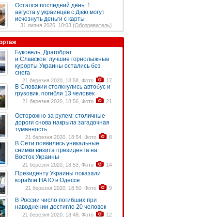
Остался последний день: 1
августа у украинцев с Дією могут
исчезнуть деньги с карты
31 липня 2026, 10:03 (
Обозреватель
)
ортаж
Буковель, Драгобрат
и Славское: лучшие горнолыжные
курорты Украины остались без
снега
21 березня 2020, 18:58, Фото
17
В Словакии столкнулись автобус и
грузовик, погибли 13 человек
21 березня 2020, 18:56, Фото
21
Осторожно за рулем: столичные
дороги снова накрыла загадочная
туманность
21 березня 2020, 18:54, Фото
8
В Сети появились уникальные
снимки визита президента на
Восток Украины
21 березня 2020, 18:53, Фото
14
Президенту Украины показали
корабли НАТО в Одессе
21 березня 2020, 18:50, Фото
9
В России число погибших при
наводнении достигло 20 человек
21 березня 2020, 18:48, Фото
12