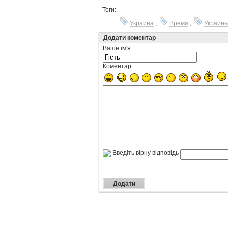
Теги:
Украина
,
Время
,
Украин
Додати коментар
Ваше ім'я:
Коментар:
Введіть вірну відповідь