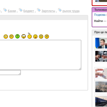
Толкова
ы
,
Банки
,
Бюджет
,
Зарплаты
,
рынок труда
Подкова
Найти
—
Про це 