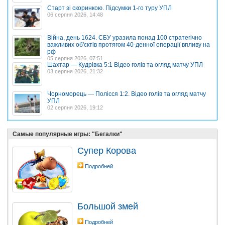
Старт зі скоринкою. Підсумки 1-го туру УПЛ
06 серпня 2026, 14:48
Війна, день 1624. СБУ уразила понад 100 стратегічно
важливих об'єктів протягом 40-денної операції впливу на
рф
05 серпня 2026, 07:51
Шахтар — Кудрівка 5:1 Відео голів та огляд матчу УПЛ
03 серпня 2026, 21:32
Чорноморець — Полісся 1:2. Відео голів та огляд матчу
УПЛ
02 серпня 2026, 19:12
Самые популярные игры: "Бегалки"
Супер Корова
Подробней
Большой змей
Подробней