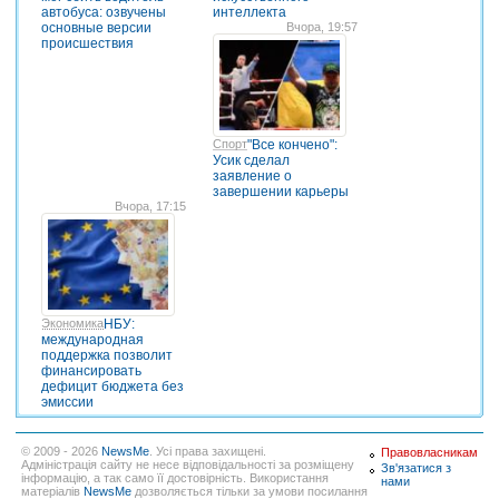
автобуса: озвучены
интеллекта
основные версии
Вчора, 19:57
происшествия
Спорт
"Все кончено":
Усик сделал
заявление о
завершении карьеры
Вчора, 17:15
Экономика
НБУ:
международная
поддержка позволит
финансировать
дефицит бюджета без
эмиссии
© 2009 - 2026
NewsMe
. Усі права захищені.
Правовласникам
Адміністрація сайту не несе відповідальності за розміщену
Зв'язатися з
інформацію, а так само її достовірність. Використання
нами
матеріалів
NewsMe
дозволяється тільки за умови посилання