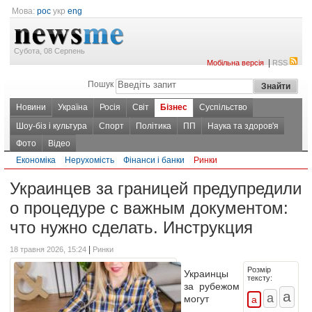
Мова:
рос
укр
eng
Субота, 08 Серпень
|
Мобільна версія
RSS
Пошук
Новини
Україна
Росія
Світ
Бізнес
Суспільство
Шоу-біз і культура
Спорт
Політика
ПП
Наука та здоров'я
Фото
Відео
Економіка
Нерухомість
Фінанси і банки
Ринки
Украинцев за границей предупредили
о процедуре с важным документом:
что нужно сделать. Инструкция
|
18 травня 2026, 15:24
Ринки
Розмір
Украинцы
тексту:
за рубежом
могут