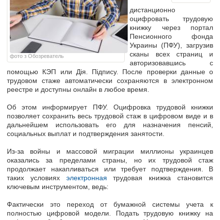
дистанционно
оцифровать трудовую
книжку
через портал
Пенсионного фонда
Украины (ПФУ), загрузив
сканы всех страниц и
фото з Обозреватель
авторизовавшись с
помощью КЭП или Дія. Підпису. После проверки данные о
трудовом стаже автоматически
сохраняются в электронном
реестре
и доступны онлайн в любое время.
Об этом информирует ПФУ. Оцифровка трудовой книжки
позволяет сохранить весь трудовой стаж в цифровом виде и в
дальнейшем
использовать его для назначения пенсий
,
социальных выплат и подтверждения занятости.
Из-за войны и массовой миграции миллионы украинцев
оказались за пределами страны, но их трудовой стаж
продолжает накапливаться или требует подтверждения.
В
таких условиях
электронная
трудовая книжка становится
ключевым инструментом, ведь:
Фактически это переход от бумажной системы учета к
полностью цифровой модели. Подать трудовую книжку на