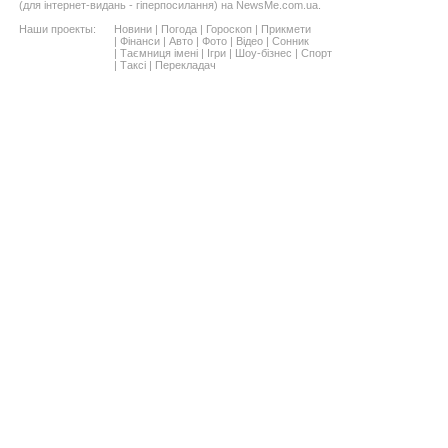
(для інтернет-видань - гіперпосилання) на NewsMe.com.ua.
Наши проекты:
Новини
|
Погода
|
Гороскоп
|
Прикмети
|
Фінанси
|
Авто
|
Фото
|
Відео
|
Сонник
|
Таємниця імені
|
Ігри
|
Шоу-бізнес
|
Спорт
|
Таксі
|
Перекладач