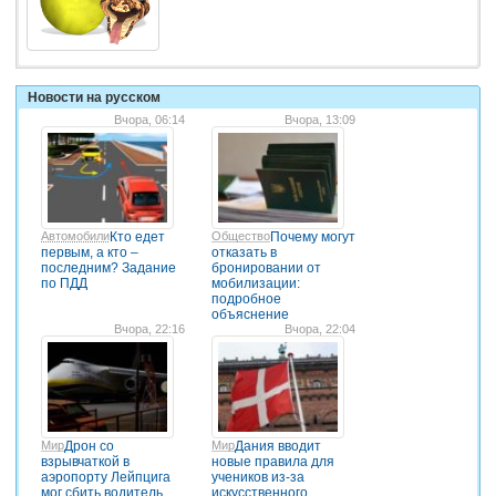
Новости на русском
Вчора, 06:14
Вчора, 13:09
Автомобили
Кто едет
Общество
Почему могут
первым, а кто –
отказать в
последним? Задание
бронировании от
по ПДД
мобилизации:
подробное
объяснение
Вчора, 22:16
Вчора, 22:04
Мир
Дрон со
Мир
Дания вводит
взрывчаткой в
новые правила для
аэропорту Лейпцига
учеников из-за
мог сбить водитель
искусственного