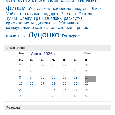
Тигипко
ЖД
Оман
Хоккей
фильм
УкрТелеком
кабриолет
медузы
Джек
Уайт
стиральные
подарок
Persona
Стэнли
Туччи
Cherry
Грач
Оболонь
раскрутка
криминалисты
дизельные
Жилищно-
коммунальное хозяйство
газовый
пряник
Луценко
валютный
Гондурас
Архів новин
Май
Июнь 2026 г.
Июль
Пн
Вт
Ср
Чт
Пт
Сб
Вс
25
26
27
28
29
30
31
1
2
3
4
5
6
7
8
9
10
11
12
13
14
15
16
17
18
19
20
21
22
23
24
25
26
27
28
29
30
1
2
3
4
5
Реклама