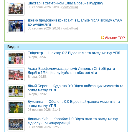
Шахтар із хет-триком Еліаса розбив Кудрівку
03 серпня 2026, 20:05 (
football.ua
)
Джеко продовжив контракт із Шальке після виходу клубу
до Бундесліги
03 серпня 2026, 20:01 (
football.ua
)
більше TOP
Видео
Епіцентр — Шахтар 0:2 Відео голів та огляд матчу УПЛ
Вчора, 20:37
Асист Варфоломєєва допоміг Лінкольн Сіті обіграти
Дербі в 1/64 фіналу Кубка англійської ліги
Вчора, 09:53
Лівий Берег — Кудрівка 0:0 Відео найкращих моментів та
огляд матчу УПЛ
Вчора, 09:32
Буковина — Оболонь 0:0 Відео найкращих моментів та
огляд матчу УПЛ
08 серпня 2026, 21:41
Динамо Київ — Карабах 1:0 Відео гола та огляд матчу
відбору Ліги конференцій
06 серпня 2026, 22:53