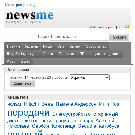
Мова:
рос
укр
eng
Понеділок, 10 Серпень
|
Мобільна версія
RSS
Пошук
Новини
Україна
Росія
Світ
Бізнес
Суспільство
Шоу-біз і культура
Спорт
Політика
ПП
Наука та здоров'я
Фото
Відео
Архів новин
новини:
14 червня 2026
у рубриці:
Хмара тегів
ислам
Hitachi
Вена
Памела Андерсон
Игги Поп
передачи
Благоустройство
старинный
джаз
эриксон
регистрация
лесопарк
Алексей
Николаев
Сербия
Констанца
Sequoia
автобуса
евгений