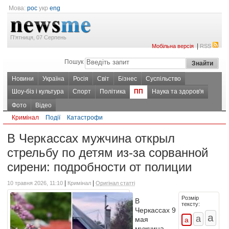
Мова:
рос
укр
eng
П'ятниця, 07 Серпень
|
Мобільна версія
RSS
Пошук
Новини
Україна
Росія
Світ
Бізнес
Суспільство
Шоу-біз і культура
Спорт
Політика
ПП
Наука та здоров'я
Фото
Відео
Кримінал
Події
Катастрофи
В Черкассах мужчина открыл
стрельбу по детям из-за сорванной
сирени: подробности от полиции
|
|
10 травня 2026, 11:10
Кримінал
Оригінал статті
Розмір
В
тексту:
Черкассах 9
мая
мужчина