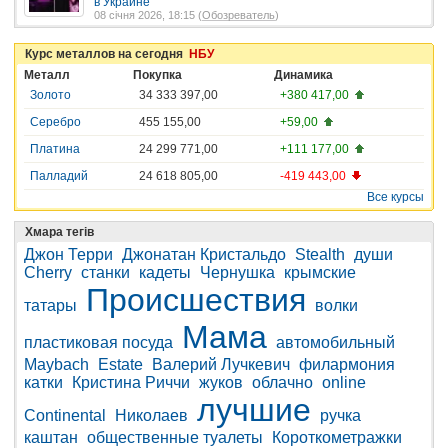
в Украине
08 січня 2026, 18:15 (
Обозреватель
)
Курс металлов на сегодня
НБУ
Металл
Покупка
Динамика
Золото
34 333 397,00
+380 417,00
Серебро
455 155,00
+59,00
Платина
24 299 771,00
+111 177,00
Палладий
24 618 805,00
-419 443,00
Все курсы
Хмара тегів
Джон Терри
Джонатан Кристальдо
Stealth
души
Cherry
станки
кадеты
Чернушка
крымские
Происшествия
татары
волки
Мама
пластиковая посуда
автомобильный
Maybach
Estate
Валерий Лучкевич
филармония
катки
Кристина Риччи
жуков
облачно
online
лучшие
Continental
Николаев
ручка
каштан
общественные туалеты
Короткометражки