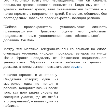
Это настолько возмутило черкащанина, что он сначала
попытался догнать несовершеннолетних.
Когда ему это не
удалось,
побежал домой, взял пневматический пистолет – и
начал стрелять в направлении детей.
К счастью, обошлось
без
пострадавших,
заверила пресс-секретарь полиции региона.
"Сейчас правоохранители
устанавливают личность
правонарушителя
. Правовую оценку его действиям
предоставят после установления всех обстоятельств", —
добавила Зоя Вовк.
Между тем местные Telegram-каналы со ссылкой на слова
очевидцев уточнили: инцидент произошел вечером на
улице
Ивана Франко неподалеку от Черкасского национального
университета.
"Мужчина сначала
выбежал за детьми с
досками,
а потом
вынес пневматическое
оружие
и начал стрелять в их сторону.
Свидетели говорят,
один из
выстрелов едва не попал в
ребенка.
Конфликт возник после
того, как
дети рвали сирень на
соседнем участке
, где им якобы
это разрешили", – пишет один из
пабликов.