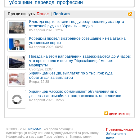
уборщики
перевод
профессии
Про це пишуть
Бізнес
|
Політика
Блокада портов ставит под угрозу половину экспорта
железной руды из Украины – медиа
05 серпня 2026, 12:37
Корецкий провел экстренное совещание из-за атак на
украинские порты
03 серпня 2026, 00:51
Поезда на этом направлении задерживаются до 9 часов:
что произошло и почему "Укрзалізниця" меняет
маршруты
Сьогодні, 11:07
Украинцам без Дії, выплатят по 5 тыс. грн: куда
обратиться за выплатой
Вчора, 12:38
Украинцев массово обманывают объявлениями о
дешевых автомобилях: как распознать мошенников
02 серпня 2026, 15:58
дивитися ще
© 2009 - 2026
NewsMe
. Усі права захищені.
Правовласникам
Адміністрація сайту не несе відповідальності за розміщену
Зв'язатися з
інформацію, а так само її достовірність. Використання
нами