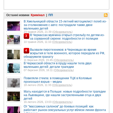
Останні новини
Кримінал
|
ПП
В Хмельницкой области 15-летний мотоциклист погиб из-
за столкновения с авто: пострадали также двое
маленьких детей
23 травня 2026, 21:39 (
Обозреватель
)
В Черкассах мужчина открыл стрельбу по детям из-
3
за сорванной сирени: подробности от полиции
10 травня 2026, 11:10 (
Обозреватель
)
Вызвали пиротехников: в Черновцах во время
4
вскрытия в теле военного, которое передали из РФ,
обнаружили гранату
11 березня 2026, 15:45 (
Обозреватель
)
В Черкасской области в пруду нашли тела двух
маленьких детей: детали трагедии
07 березня 2026, 16:11 (
Обозреватель
)
Повиляли стекла: в помещении ТЦК в Коломые
произошел взрыв – медиа
18 лютого 2026, 11:33 (
Обозреватель
)
Мать находится в Польше: новые подробности трагедии
на Львовщине, где нашли застреленными отца и двух
детей
16 лютого 2026, 13:03 (
Обозреватель
)
От "массажных салонов" до боевых позиций: как
работает рынок сексуальных услуг вблизи линии фронта