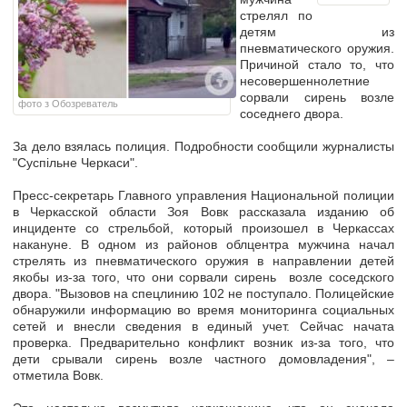
стрелял по
детям из
пневматического оружия.
Причиной стало то, что
несовершеннолетние
сорвали сирень возле
фото з Обозреватель
соседнего двора.
За дело взялась полиция. Подробности сообщили журналисты
"Суспільне Черкаси".
Пресс-секретарь Главного управления Национальной полиции
в
Черкасской
области Зоя Вовк рассказала изданию об
инциденте со стрельбой, который произошел в Черкассах
накануне.
В одном из районов облцентра
мужчина начал
стрелять из пневматического оружия в направлении детей
якобы из-за того, что они
сорвали сирень возле соседского
двора.
"Вызовов на спецлинию 102 не поступало. Полицейские
обнаружили информацию во время мониторинга социальных
сетей и
внесли сведения в единый учет
. Сейчас
начата
проверка
. Предварительно
конфликт возник из-за того, что
дети срывали сирень возле частного домовладения
", –
отметила Вовк.