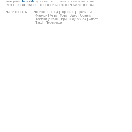
матеріалів
NewsMe
дозволяється тільки за умови посилання
(для інтернет-видань - гіперпосилання) на NewsMe.com.ua.
Наши проекты:
Новини
|
Погода
|
Гороскоп
|
Прикмети
|
Фінанси
|
Авто
|
Фото
|
Відео
|
Сонник
|
Таємниця імені
|
Ігри
|
Шоу-бізнес
|
Спорт
|
Таксі
|
Перекладач