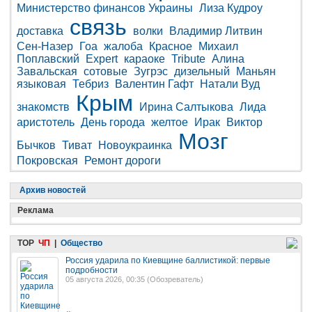
Министерство финансов Украины
Лиза Кудроу
связь
доставка
волки
Владимир Литвин
Сен-Назер
Гоа
жалоба
Красное
Михаил
Поплавский
Expert
караоке
Tribute
Алина
Завальская
сотовые
Зугрэс
дизельный
Маньян
языковая
Тебриз
Валентин Гафт
Натали Вуд
Крым
знакомств
Ирина Салтыкова
Лида
аристотель
День города
желтое
Ирак
Виктор
Мозг
Бычков
Тиват
Новоукраинка
Покровская
Ремонт дороги
Архив новостей
Реклама
TOP
ЧП
|
Общество
Россия ударила по Киевщине баллистикой: первые
подробности
05 августа 2026, 00:35 (
Обозреватель
)