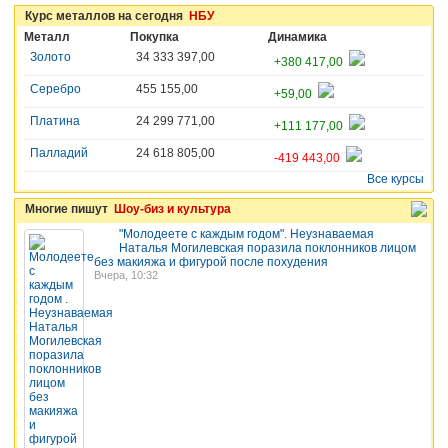
Курс металлов на сегодня
НБУ
Металл
Покупка
Динамика
Золото
34 333 397,00
+380 417,00
Серебро
455 155,00
+59,00
Платина
24 299 771,00
+111 177,00
Палладий
24 618 805,00
-419 443,00
Все курсы
Многие пишут
Шоу-биз и культура
"Молодеете с каждым годом". Неузнаваемая
2
Наталья Могилевская поразила поклонников лицом
без макияжа и фигурой после похудения
Вчера, 10:32