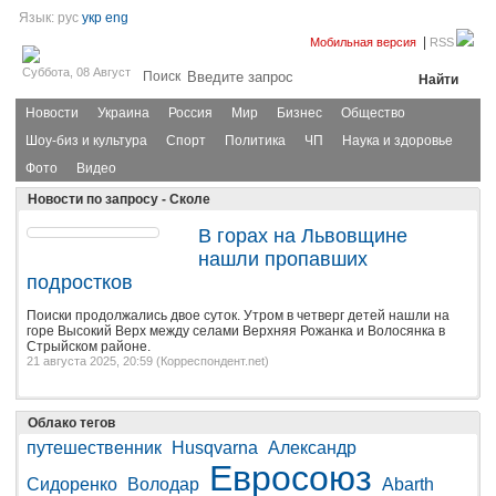
Язык:
рус
укр
eng
|
Мобильная версия
RSS
Суббота, 08 Август
Поиск
Новости
Украина
Россия
Мир
Бизнес
Общество
Шоу-биз и культура
Спорт
Политика
ЧП
Наука и здоровье
Фото
Видео
Новости по запросу - Сколе
В горах на Львовщине
2
нашли пропавших
подростков
Поиски продолжались двое суток. Утром в четверг детей нашли на
горе Высокий Верх между селами Верхняя Рожанка и Волосянка в
Стрыйском районе.
21 августа 2025, 20:59 (
Корреспондент.net
)
Облако тегов
путешественник
Husqvarna
Александр
Евросоюз
Сидоренко
Володар
Abarth