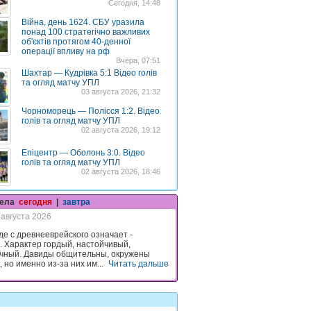
Сегодня, 14:48
Війна, день 1624. СБУ уразила
понад 100 стратегічно важливих
об'єктів протягом 40-денної
операції впливу на рф
Вчера, 07:51
Шахтар — Кудрівка 5:1 Відео голів
та огляд матчу УПЛ
03 августа 2026, 21:32
Чорноморець — Полісся 1:2. Відео
голів та огляд матчу УПЛ
02 августа 2026, 19:12
Епіцентр — Оболонь 3:0. Відео
голів та огляд матчу УПЛ
02 августа 2026, 18:46
гела
сегодня
|
завтра
 августа 2026
де с древнееврейского означает -
 Характер гордый, настойчивый,
чный. Давиды общительны, окружены
 но именно из-за них им...
Читать дальше