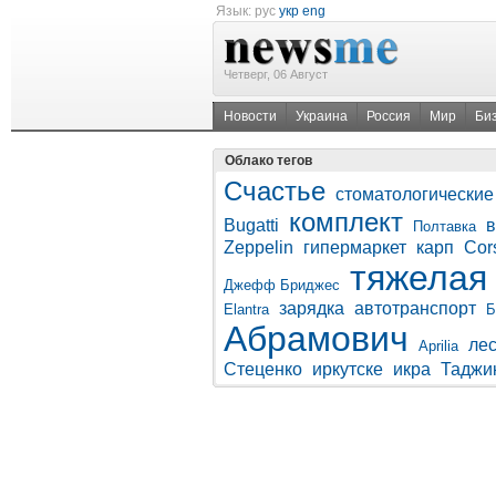
Язык:
рус
укр
eng
Четверг, 06 Август
Новости
Украина
Россия
Мир
Би
Облако тегов
Счастье
стоматологические
комплект
Bugatti
в
Полтавка
Zeppelin
гипермаркет
карп
Cor
тяжелая
Джефф Бриджес
зарядка
автотранспорт
Elantra
Б
Абрамович
ле
Aprilia
Стеценко
иркутске
икра
Таджи