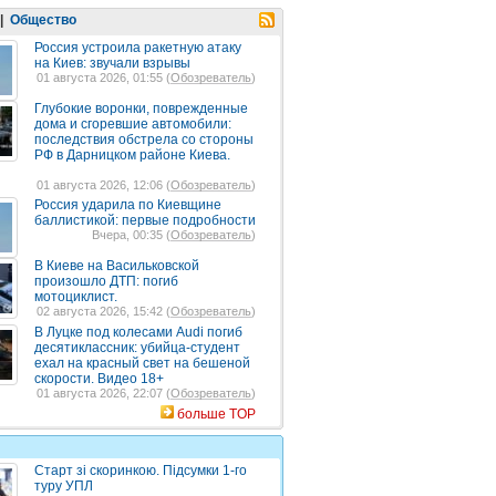
|
Общество
Россия устроила ракетную атаку
на Киев: звучали взрывы
01 августа 2026, 01:55 (
Обозреватель
)
Глубокие воронки, поврежденные
дома и сгоревшие автомобили:
последствия обстрела со стороны
РФ в Дарницком районе Киева.
01 августа 2026, 12:06 (
Обозреватель
)
Россия ударила по Киевщине
баллистикой: первые подробности
Вчера, 00:35 (
Обозреватель
)
В Киеве на Васильковской
произошло ДТП: погиб
мотоциклист.
02 августа 2026, 15:42 (
Обозреватель
)
В Луцке под колесами Audi погиб
десятиклассник: убийца-студент
ехал на красный свет на бешеной
скорости. Видео 18+
01 августа 2026, 22:07 (
Обозреватель
)
больше TOP
Старт зі скоринкою. Підсумки 1-го
туру УПЛ