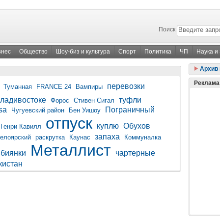
Поиск
знес
Общество
Шоу-биз и культура
Спорт
Политика
ЧП
Наука и
Архив 
Реклама
перевозки
Туманная
FRANCE 24
Вампиры
ладивостоке
туфли
Форос
Стивен Сигал
sa
Пограничный
Чугуевский район
Бен Уишоу
отпуск
куплю
Обухов
Генри Кавилл
запаха
елоярский
раскрутка
Каунас
Коммуналка
Металлист
сбиянки
чартерные
кистан