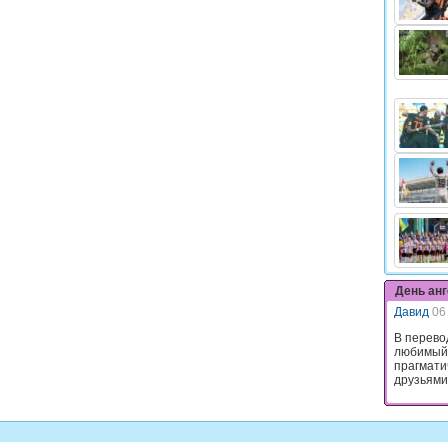
День ан
Давид
06
В перево
любимый.
прагмати
друзьями,