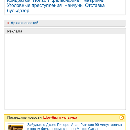
Кондратюк
Horizon
фальсификат
маврикий
Уголовные преступления
Чанчунь
Отставка
бульдозер
Архив новостей
Реклама
Последние новости
Шоу-биз и культура
Забудьте о Джеке Ричере: Алан Ритчсон 90 минут молчит
в новом брутальном экшене «Мотор Сити»