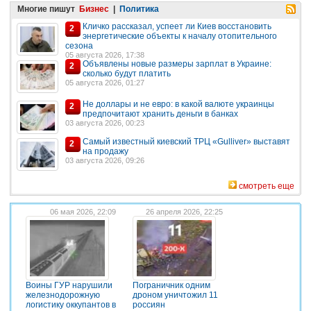
Многие пишут
Бизнес
|
Политика
Кличко рассказал, успеет ли Киев восстановить
2
энергетические объекты к началу отопительного
сезона
05 августа 2026, 17:38
Объявлены новые размеры зарплат в Украине:
2
сколько будут платить
05 августа 2026, 01:27
Не доллары и не евро: в какой валюте украинцы
2
предпочитают хранить деньги в банках
03 августа 2026, 00:23
Самый известный киевский ТРЦ «Gulliver» выставят
2
на продажу
03 августа 2026, 09:26
смотреть еще
06 мая 2026, 22:09
26 апреля 2026, 22:25
Воины ГУР нарушили
Пограничник одним
железнодорожную
дроном уничтожил 11
логистику оккупантов в
россиян