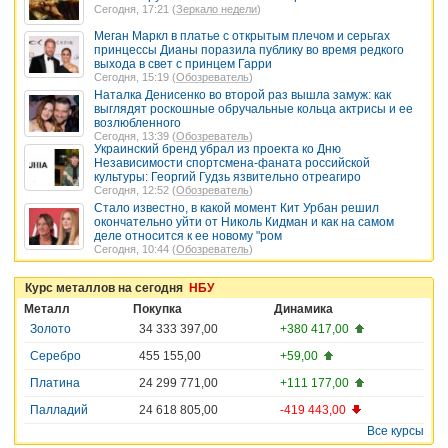
Сегодня, 17:21 (
Зеркало недели
)
Меган Маркл в платье с открытым плечом и серьгах
принцессы Дианы поразила публику во время редкого
выхода в свет с принцем Гарри
Сегодня, 15:19 (
Обозреватель
)
Наталка Денисенко во второй раз вышла замуж: как
выглядят роскошные обручальные кольца актрисы и ее
возлюбленного
Сегодня, 13:39 (
Обозреватель
)
Украинский бренд убрал из проекта ко Дню
Независимости спортсмена-фаната российской
культуры: Георгий Гудзь язвительно отреагиро
Сегодня, 12:52 (
Обозреватель
)
Стало известно, в какой момент Кит Урбан решил
окончательно уйти от Николь Кидман и как на самом
деле относится к ее новому "ром
Сегодня, 10:44 (
Обозреватель
)
Курс металлов на сегодня
НБУ
Металл
Покупка
Динамика
Золото
34 333 397,00
+380 417,00
Серебро
455 155,00
+59,00
Платина
24 299 771,00
+111 177,00
Палладий
24 618 805,00
-419 443,00
Все курсы