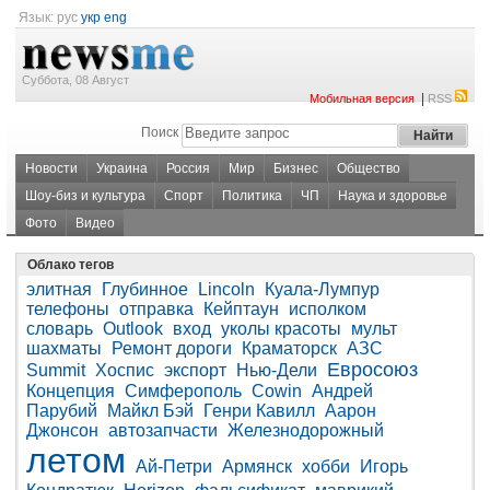
Язык:
рус
укр
eng
Суббота, 08 Август
|
Мобильная версия
RSS
Поиск
Новости
Украина
Россия
Мир
Бизнес
Общество
Шоу-биз и культура
Спорт
Политика
ЧП
Наука и здоровье
Фото
Видео
Облако тегов
элитная
Глубинное
Lincoln
Куала-Лумпур
телефоны
отправка
Кейптаун
исполком
словарь
Outlook
вход
уколы красоты
мульт
шахматы
Ремонт дороги
Краматорск
АЗС
Евросоюз
Summit
Хоспис
экспорт
Нью-Дели
Концепция
Симферополь
Cowin
Андрей
Парубий
Майкл Бэй
Генри Кавилл
Аарон
Джонсон
автозапчасти
Железнодорожный
летом
Ай-Петри
Армянск
хобби
Игорь