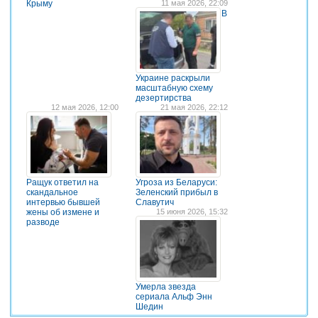
Крыму
11 мая 2026, 22:09
В
Украине раскрыли
масштабную схему
дезертирства
12 мая 2026, 12:00
21 мая 2026, 22:12
Ращук ответил на
Угроза из Беларуси:
скандальное
Зеленский прибыл в
интервью бывшей
Славутич
жены об измене и
15 июня 2026, 15:32
разводе
Умерла звезда
сериала Альф Энн
Шедин