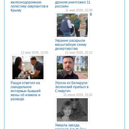
железнодорожную
дроном уничтожил 11
логистику оккупантов в
россиян
Крыму
11 мая 2026, 22:09
В
Украине раскрыли
масштабную схему
дезертирства
12 мая 2026, 12:00
21 мая 2026, 22:12
Ращук ответил на
Угроза из Беларуси:
скандальное
Зеленский прибыл в
интервью бывшей
Славутич
жены об измене и
15 июня 2026, 15:32
разводе
Умерла звезда