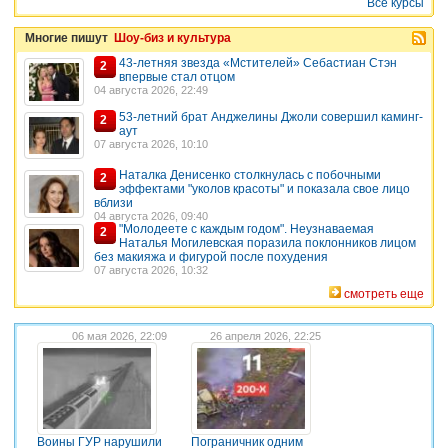
Все курсы
Многие пишут
Шоу-биз и культура
43-летняя звезда «Мстителей» Себастиан Стэн
2
впервые стал отцом
04 августа 2026, 22:49
53-летний брат Анджелины Джоли совершил каминг-
2
аут
07 августа 2026, 10:10
Наталка Денисенко столкнулась с побочными
2
эффектами "уколов красоты" и показала свое лицо
вблизи
04 августа 2026, 09:40
"Молодеете с каждым годом". Неузнаваемая
2
Наталья Могилевская поразила поклонников лицом
без макияжа и фигурой после похудения
07 августа 2026, 10:32
смотреть еще
06 мая 2026, 22:09
26 апреля 2026, 22:25
Воины ГУР нарушили
Пограничник одним