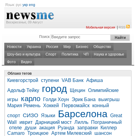
Язык:
рус
укр
eng
Воскресенье, 09 Август
|
Мобильная версия
RSS
Поиск
Новости
Украина
Россия
Мир
Бизнес
Общество
Шоу-биз и культура
Спорт
Политика
ЧП
Наука и здоровье
Фото
Видео
Облако тегов
Киевгорстрой
ступени
VAB Банк
Афиша
город
Адольф Тейку
Щецин
Олимпийские
карло
игры
Голди Хоун
Эрик Бана
выигрыш
Мария Ремень
Хоккей
Первомайск
конный
Барселона
СИЗО
спорт
Языки
Great
Wall
иврит
Дарницкий мост
Лилль
Пограничный
отеле
души
акация
Руанда
заправки
Киллер
Camaro
Троицкое
Артем Милевский
шансон