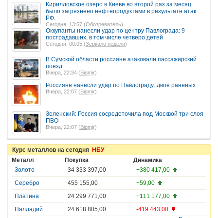
Кирилловское озеро в Киеве во второй раз за месяц
было загрязнено нефтепродуктами в результате атак
РФ.
Сегодня, 13:57 (
Обозреватель
)
Оккупанты нанесли удар по центру Павлограда: 9
пострадавших, в том числе четверо детей
Сегодня, 00:05 (
Зеркало недели
)
В Сумской области россияне атаковали пассажирский
поезд
Вчера, 22:34 (
Bigmir
)
Россияне нанесли удар по Павлограду: двое раненых
Вчера, 22:07 (
Bigmir
)
Зеленский: Россия сосредоточила под Москвой три слоя
ПВО
Вчера, 22:07 (
Bigmir
)
Курс металлов на сегодня
НБУ
Металл
Покупка
Динамика
Золото
34 333 397,00
+380 417,00
Серебро
455 155,00
+59,00
Платина
24 299 771,00
+111 177,00
Палладий
24 618 805,00
-419 443,00