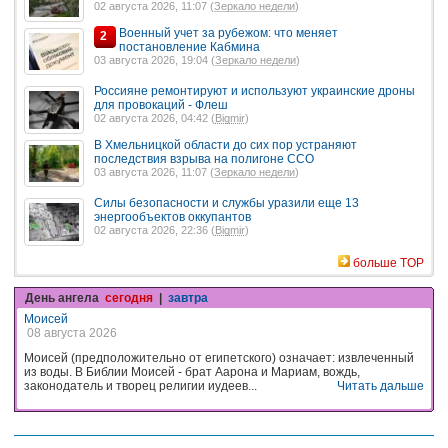
02 августа 2026, 11:07 (
Зеркало недели
)
Военный учет за рубежом: что меняет
2
постановление Кабмина
03 августа 2026, 19:04 (
Зеркало недели
)
Россияне ремонтируют и используют украинские дроны
для провокаций - Флеш
02 августа 2026, 04:42 (
Bigmir
)
В Хмельницкой области до сих пор устраняют
последствия взрыва на полигоне ССО
03 августа 2026, 11:07 (
Зеркало недели
)
Силы безопасности и службы уразили еще 13
энергообъектов оккупантов
02 августа 2026, 22:36 (
Bigmir
)
больше TOP
День ангела
сегодня
|
завтра
Моисей
08 августа 2026
Моисей (предположительно от египетского) означает: извлеченный
из воды. В Библии Моисей - брат Аарона и Мариам, вождь,
законодатель и творец религии иудеев...
Читать дальше