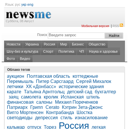
Язык:
рус
укр
eng
Суббота, 08 Август
|
Мобильная версия
RSS
Поиск
Новости
Украина
Россия
Мир
Бизнес
Общество
Шоу-биз и культура
Спорт
Политика
ЧП
Наука и здоровье
Фото
Видео
Облако тегов
аукцион
Полтавская область
коттеджные
Перемышль
Питер Сарсгаард
Сергей Михалок
летчики
ХК «Донбасс»
исторические здания
карате
Татьяна Арнтгольц
детский сад
бухгалтер
заяц
самолета
кролик
Испанская
штиль
финансовая
салоны
Михаил Пореченков
Патриарх
Грипп
Cerato
Кэтрин Зета-Джонс
Вигго Мортенсен
Контрабанда
Шостка
светодиоды
депрессия
стиль
изнасилование
Россия
кальмар
отпуск
Торез
легкая