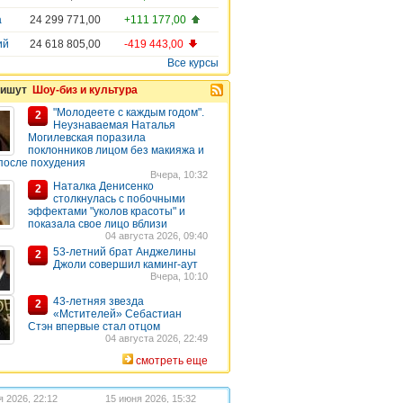
а
24 299 771,00
+111 177,00
ий
24 618 805,00
-419 443,00
Все курсы
пишут
Шоу-биз и культура
"Молодеете с каждым годом".
2
Неузнаваемая Наталья
Могилевская поразила
поклонников лицом без макияжа и
после похудения
Вчера, 10:32
Наталка Денисенко
2
столкнулась с побочными
эффектами "уколов красоты" и
показала свое лицо вблизи
04 августа 2026, 09:40
53-летний брат Анджелины
2
Джоли совершил каминг-аут
Вчера, 10:10
43-летняя звезда
2
«Мстителей» Себастиан
Стэн впервые стал отцом
04 августа 2026, 22:49
смотреть еще
я 2026, 22:12
15 июня 2026, 15:32