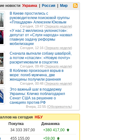
ие новости
Украина
|
Россия
|
Мир
В Киеве простились с
руководителем поисковой группы
«Плацдарм» Алексеем Юковым
Сегодня, 19:47 (
Зеркало недели
)
«У нас 2 миллиона уклонистов»:
депутат от «Слуги народа» назвал
главную задачу реформы
мобилизации
Сегодня, 12:16 (
Зеркало недели
)
Сначала выгнали собаку шваброй,
а потом «спасли»: «Новую почту»
раскритиковали в соцсетях
Сегодня, 09:49 (
Зеркало недели
)
В Коблево произошел взрыв в
море: погиб мужчина, две
женщины получили ранения
Сегодня, 00:48 (
Зеркало недели
)
Это важный шаг в поддержку
Украины: Кличко поблагодарил
Сенат США за решение о
санкциях против РФ
Вчера, 22:55 (
Обозреватель
)
таллов на сегодня
НБУ
Покупка
Динамика
34 333 397,00
+380 417,00
о
455 155,00
+59,00