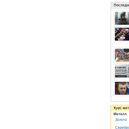
Последн
Курс ме
Металл
Золото
Серебр