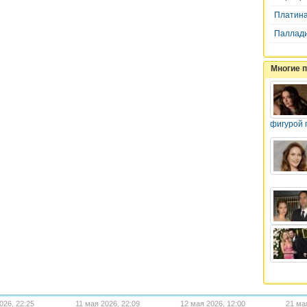
Платин
Паллад
Многие 
фигурой 
026, 22:25
11 мая 2026, 22:09
12 мая 2026, 12:00
21 ма