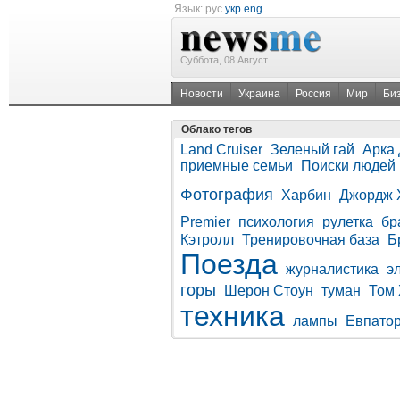
Язык:
рус
укр
eng
Суббота, 08 Август
Новости
Украина
Россия
Мир
Би
Облако тегов
Land Cruiser
Зеленый гай
Арка
приемные семьи
Поиски людей
Фотография
Харбин
Джордж 
Premier
психология
рулетка
бр
Кэтролл
Тренировочная база
Б
Поезда
журналистика
э
горы
Шерон Стоун
туман
Том 
техника
лампы
Евпато