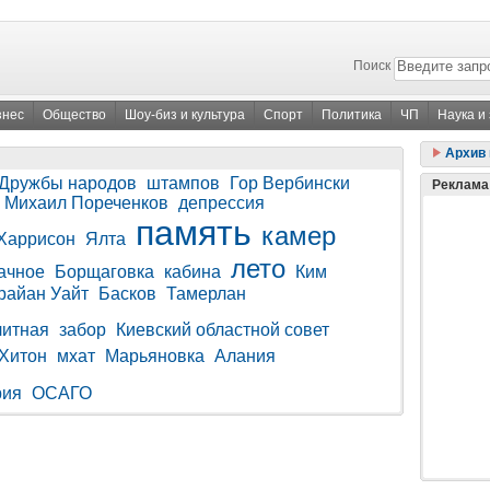
Поиск
знес
Общество
Шоу-биз и культура
Спорт
Политика
ЧП
Наука и
Архив 
 Дружбы народов
штампов
Гор Вербински
Реклама
Михаил Пореченков
депрессия
память
камер
Харрисон
Ялта
лето
ачное
Борщаговка
кабина
Ким
райан Уайт
Басков
Тамерлан
литная
забор
Киевский областной совет
Хитон
мхат
Марьяновка
Алания
рия
ОСАГО