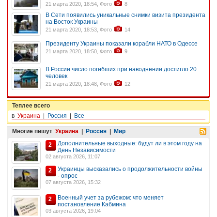
21 марта 2020, 18:54, Фото
8
В Сети появились уникальные снимки визита президента
на Восток Украины
21 марта 2020, 18:53, Фото
14
Президенту Украины показали корабли НАТО в Одессе
21 марта 2020, 18:50, Фото
9
В России число погибших при наводнении достигло 20
человек
21 марта 2020, 18:48, Фото
12
Теплее всего
в
Украина
|
Россия
|
Все
Многие пишут
Украина
|
Россия
|
Мир
Дополнительные выходные: будут ли в этом году на
2
День Независимости
02 августа 2026, 11:07
Украинцы высказались о продолжительности войны
2
- опрос
07 августа 2026, 15:32
Военный учет за рубежом: что меняет
2
постановление Кабмина
03 августа 2026, 19:04