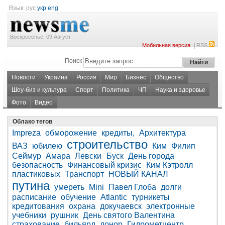
Язык:
рус
укр
eng
Воскресенье, 09 Август
|
Мобильная версия
RSS
Поиск
Новости
Украина
Россия
Мир
Бизнес
Общество
Шоу-биз и культура
Спорт
Политика
ЧП
Наука и здоровье
Фото
Видео
Облако тегов
Impreza
обморожение
кредиты,
Архитектура
строительство
ВАЗ
юбилею
Ким
Филип
Сеймур
Амара
Левски
Буск
День города
безопасность
Финансовый кризис
Ким Кэтролл
пластиковых
Транспорт
НОВЫЙ КАНАЛ
путина
умереть
Mini
Павел Глоба
долги
расписание
обучение
Atlantic
турникеты
кредитования
охрана
докучаевск
электронные
учебники
рушник
День святого Валентина
страхование
бильярд
донор
Гидрометцентр