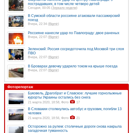
пострадавших, в том числе четверо детей
Сегодня, 00:05 (
Зеркало недели
)
В Сумской области россияне атаковали пассажирский
поезд
Вчера, 22:34 (
Bigmir
)
Россияне нанесли удар по Павлограду: двое раненых
Вчера, 22:07 (
Bigmir
)
Зеленский: Россия сосредоточила под Москвой три слоя
ПВО
Вчера, 22:07 (
Bigmir
)
В Броварах девочку ударило током на крыше поезда
Вчера, 22:07 (
Bigmir
)
Фоторепортаж
Буковель, Драгобрат и Славское: лучшие горнолыжные
курорты Украины остались без снега
21 марта 2020, 18:58, Фото
17
В Словакии столкнулись автобус и грузовик, погибли 13
человек
21 марта 2020, 18:56, Фото
21
Осторожно за рулем: столичные дороги снова накрыла
загадочная туманность