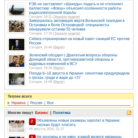
РЭБ не заставляет «Шахеды» падать и не отклоняет
баллистику: «Флеш» объяснил особенности работы
радиоэлектронной борьбы
Сегодня, 18:11 (
Зеркало недели
)
Завершилась эксгумация жертв Волынской трагедии в
Островках и Воле Островецкой: специалисты
обнаружили останки 55 человек
Сегодня, 17:18 (
Зеркало недели
)
Сибига отреагировал на новый пакет санкций ЕС против
России
Сегодня, 16:46 (
Bigmir
)
Зеленский обсудил с Драпатым вопросы обороны
Донецкой области, противоракетной обороны и
кадровых изменений в ВСУ
Сегодня, 16:36 (
Bigmir
)
Погода 8–10 августа в Украине: синоптики предупредили
о грозах, граде и жаре до +37
Сегодня, 16:08 (
Bigmir
)
Теплее всего
в
Украина
|
Россия
|
Все
Многие пишут
Бизнес
|
Политика
Объявлены новые размеры зарплат в Украине:
2
сколько будут платить
05 августа 2026, 01:27
Не доллары и не евро: в какой валюте украинцы
2