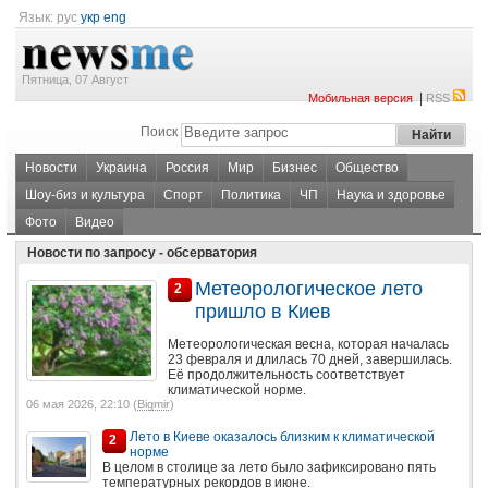
Язык:
рус
укр
eng
Пятница, 07 Август
|
Мобильная версия
RSS
Поиск
Новости
Украина
Россия
Мир
Бизнес
Общество
Шоу-биз и культура
Спорт
Политика
ЧП
Наука и здоровье
Фото
Видео
Новости по запросу - обсерватория
Метеорологическое лето
2
пришло в Киев
Метеорологическая весна, которая началась
23 февраля и длилась 70 дней, завершилась.
Её продолжительность соответствует
климатической норме.
06 мая 2026, 22:10 (
Bigmir
)
Лето в Киеве оказалось близким к климатической
2
норме
В целом в столице за лето было зафиксировано пять
температурных рекордов в июне.