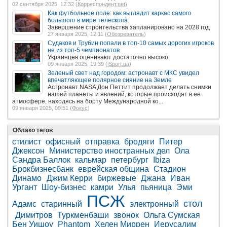
02 сентября 2025, 12:32 (
Корреспондент.net
)
Как футбольное поле: как выглядит каркас самого
большого в мире телескопа.
Завершение строительства запланировано на 2028 год
27 января 2025, 12:11 (
Обозреватель
)
Судаков и Трубин попали в топ-10 самых дорогих игроков
не из топ-5 чемпионатов
Украинцев оценивают достаточно высоко
09 января 2025, 19:39 (
iSport.ua
)
Зеленый свет над городом: астронавт с МКС увидел
впечатляющее полярное сияние на Земле
Астронавт NASA Дон Петтит продолжает делать снимки
нашей планеты и явлений, которые происходят в ее
атмосфере, находясь на борту Международной ко...
09 января 2025, 09:51 (
Фокус
)
Облако тегов
стилист
офисный
отправка
бродяги
Питер
Джексон
Министерство иностранных дел
Ола
Сандра Баллок
кальмар
петербург
Ibiza
Брокбизнесбанк
еврейская община
Стадион
Динамо
Джим Керри
биржевые
Джана
Иван
Ургант
Шоу-бизнес
камри
Улья
пьяница
Эми
ПСЖ
стол
Адамс
старинный
электронный
Димитров
Туркменбаши
звонок
Ольга Сумская
Бен Уишоу
Phantom
Хелен Миррен
Иерусалим